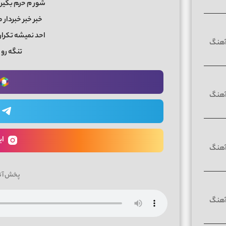
ﺷﻮر م ﺣرﻢ ﺑﮕﻴﺮ 
ﺧﺒﺮ ﺧﺒﺮ ﺧﺒﺮدار 
احد ﻧﻤﻴﺸﻪ ﺗﻜﺮا
ﺗﻨﮕﻪ رو
ای
پخش آن