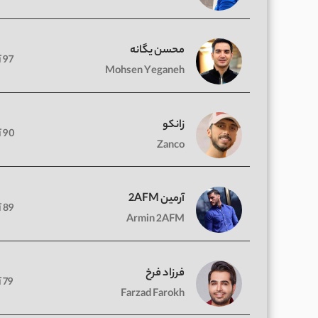
محسن یگانه
97 آهنگ
Mohsen Yeganeh
زانکو
90 آهنگ
Zanco
آرمین 2AFM
89 آهنگ
Armin 2AFM
فرزاد فرخ
79 آهنگ
Farzad Farokh