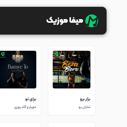
بزار برو
برای تو
شایان یو
مهیار و گاد پوری