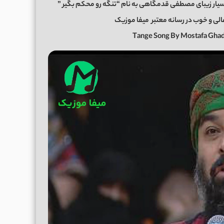
سیار زیبای مصطفی قدمگاهی به نام “تنگه رو محکم بگیر ”
میفا موزیک
Tange Song By Mostafa Gha