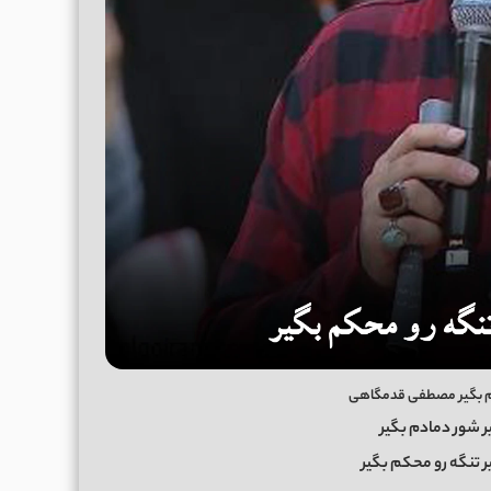
حکم بگیر مصطفی قدمگاهی
ﻴﺮ ﺷﻮر دﻣﺎدم ﺑﮕﻴﺮ
 ﺗﻨﮕﻪ رو ﻣﺤﻜﻢ ﺑﮕﻴﺮ