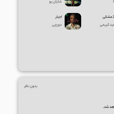
شایان یو
ی
اجبار
د کریمی
دورچی
بدون نظر
هد شد.