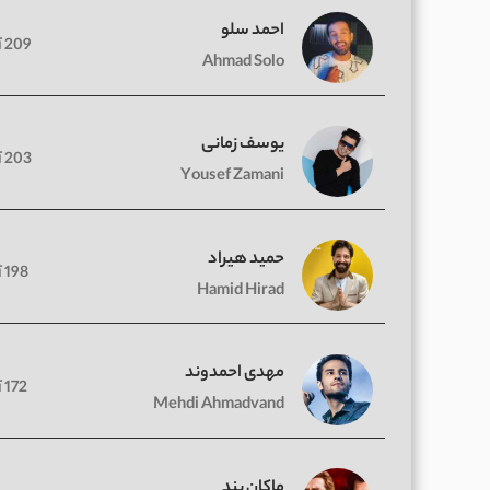
احمد سلو
209 آهنگ
Ahmad Solo
یوسف زمانی
203 آهنگ
Yousef Zamani
حمید هیراد
198 آهنگ
Hamid Hirad
مهدی احمدوند
172 آهنگ
Mehdi Ahmadvand
ماکان بند