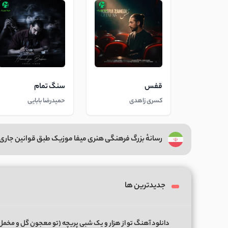
قفس
سنگ تمام
کسری زاهدی
حمیدرضا بابایی
رسانهٔ بزرگ فرهنگی هنری میفا موزیک طبق قوانین جاری 
جدیدترین ها
دانلود آهنگ تو از هزار و یک شبی پریچه (تو معجون گل و مخمل