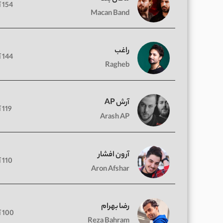
154 آهنگ
Macan Band
راغب
144 آهنگ
Ragheb
آرش AP
119 آهنگ
Arash AP
آرون افشار
110 آهنگ
Aron Afshar
رضا بهرام
100 آهنگ
Reza Bahram