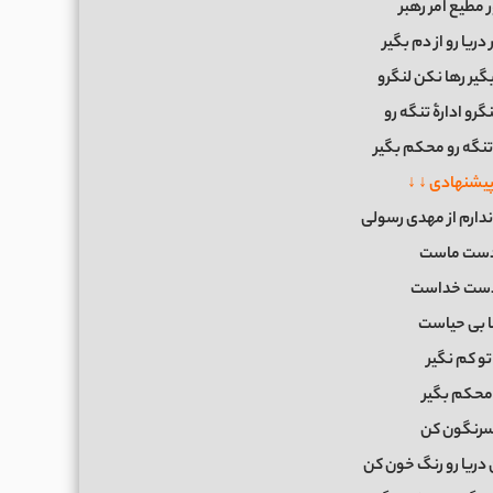
 ﻣﻄﻴﻊ اﻣﺮ رﻫﺒﺮ
درﻳﺎ رو از دم ﺑﮕﻴﺮ
ﮕﻴﺮ رﻫﺎ ﻧﻜﻦ ﻟﻨﮕﺮو
ﺮو ادارۀ ﺗﻨﮕﻪ رو
ﻨﮕﻪ رو ﻣﺤﻜﻢ ﺑﮕﻴﺮ
پیشنهادی ↓ ↓
ندارم از مهدی رسولی
 دﺳﺖ ﻣﺎﺳﺖ
دﺳﺖ ﺧﺪاﺳﺖ
 ﺑﻰ ﺣﻴﺎﺳﺖ
ﻮ ﻛﻢ ﻧﮕﻴﺮ
 ﻣﺤﻜﻢ ﺑﮕﻴﺮ
ﺮﻧﮕﻮن ﻛﻦ
 درﻳﺎ رو رﻧﮓ ﺧﻮن ﻛﻦ