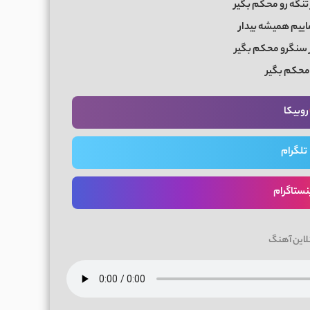
ﺗﻨﮕﻪ رو ﻣﺤﻜﻢ ﺑﮕﻴﺮ
ﻣﺎﻳﻴﻢ ﻫﻤﻴﺸﻪ ﺑﻴﺪار
ر ﺳﻨﮕﺮو ﻣﺤﻜﻢ ﺑﮕﻴﺮ
 ﻣﺤﻜﻢ ﺑﮕﻴﺮ
روبیکا
تلگرام
نستاگرام
لاین آهنگ