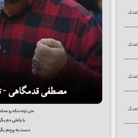
متن ترانه تنگه رو م
ﺑﺎ ﻳﺎﻋﻠﻰ دم ﺑﮕ
دﺳﺖ ﺑﻪ ﭘﺮﭼﻢ ﺑﮕﻴﺮ