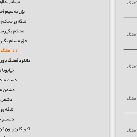
درﻳﺎدل دﻟﺎور
ﺑﺰن ﺑﻪ ﺳﻴﻢ آﺧﺮ 
ﺗﻨﮕﻪ رو ﻣﺤﻜﻢ ﺑ
ﻣﺤﻜﻢ ﺑﮕﻴﺮ ﺳﻨﮕ
ﺣﻖ ﻣﺴﻠﻢ ﺑﮕﻴﺮ ﺗ
↓ ↓ آهنگ 
دانلود آهنگ باور 
ﺧﻴﺎﺑﻮﻧﺎ
دﺳﺖ ﻣﺎ 
دﺷﻤﻦ ﻣﺎ
دﺷﻤﻦ ﺗ
ﺗﻨﮕﻪ رو
دﺷﻤﻨﻮ ﺳ
آﻣﺮﻳﻜﺎ رو زﺑﻮن ﻛﻦ