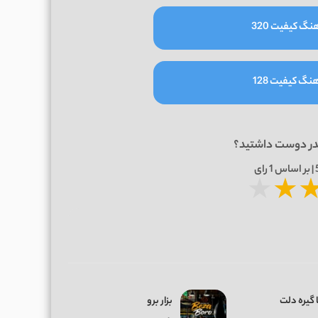
نگ کیفیت 320
نگ کیفیت 128
در دوست داشتید؟
1
رای
★
★
 گیره دلت
بزار برو