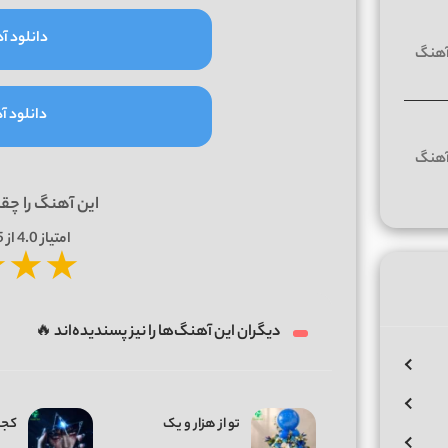
دانلود آه
دانلود آه
این آهنگ را چق
امتیاز
4.0
از 5 | بر اساس
★
★
★
دیگران این آهنگ‌ها را نیز پسندیده‌اند 🔥
تو از هزار و یک
کجا