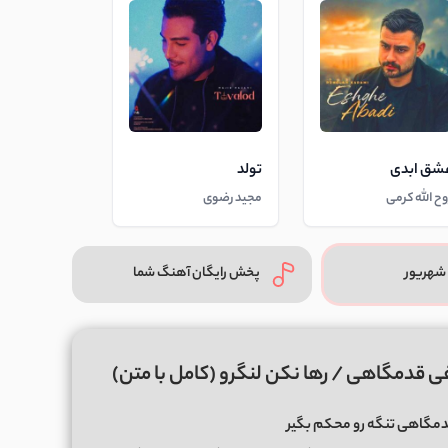
شق ابدی
تولد
وح الله کرمی
مجید رضوی
شهریور
پخش رایگان آهنگ شما
ی قدمگاهی / رﻫﺎ ﻧﻜﻦ ﻟﻨﮕﺮو (کامل با متن)
گاهی تنگه رو محکم بگیر