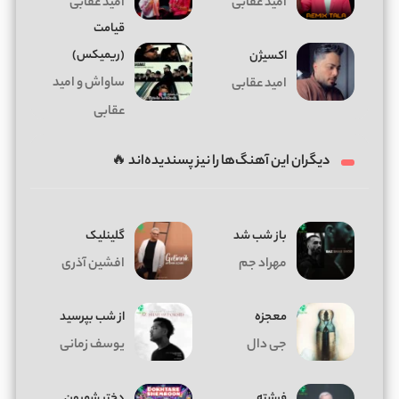
امید عقابی
امید عقابی
قیامت
(ریمیکس)
اکسیژن
ساواش و امید
امید عقابی
عقابی
دیگران این آهنگ‌ها را نیز پسندیده‌اند 🔥
باز شب شد
گلینلیک
مهراد جم
افشین آذری
معجزه
از شب بپرسید
جی دال
یوسف زمانی
فرشته
دختر شمرون