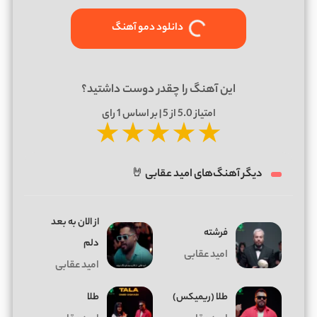
دانلود دمو آهنگ
این آهنگ را چقدر دوست داشتید؟
امتیاز
5.0
از 5 | بر اساس
1
رای
★
★
★
★
★
دیگر آهنگ‌های امید عقابی 🤘
از الان به بعد
فرشته
دلم
امید عقابی
امید عقابی
طلا (ریمیکس)
طلا