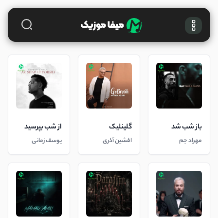
باز شب شد
گلینلیک
از شب بپرسید
مهراد جم
افشین آذری
یوسف زمانی