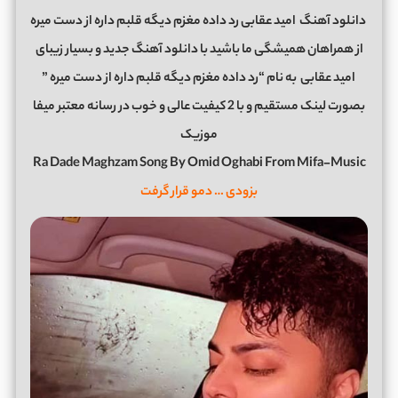
دانلود آهنگ
امید عقابی رد داده مغزم دیگه قلبم داره از دست میره
از همراهان همیشگی ما باشید با دانلود آهنگ جدید و بسیار زیبای
امید عقابی
به نام “رد داده مغزم دیگه قلبم داره از دست میره ”
بصورت لینک مستقیم و با 2 کیفیت عالی و خوب در رسانه معتبر میفا
موزیک
Ra Dade Maghzam Song By Omid Oghabi From Mifa-Music
بزودی … دمو قرار گرفت