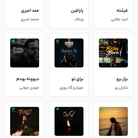
فرشته
پارافین
ممد امیری
امید عقابی
ویناک
محمد امیری
بزار برو
برای تو
دیوونه بودم
شایان یو
مهیار و گاد پوری
مهدی جهانی