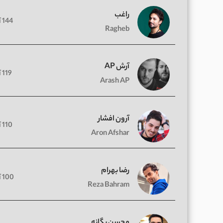
راغب
144 آهنگ
Ragheb
آرش AP
119 آهنگ
Arash AP
آرون افشار
110 آهنگ
Aron Afshar
رضا بهرام
100 آهنگ
Reza Bahram
محسن یگانه