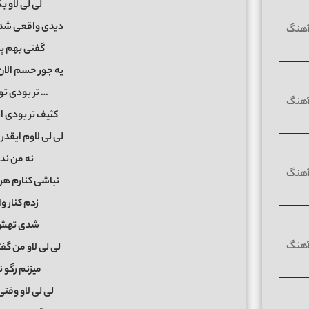
لی لی لاو بگ
دیدی واقعی شد
گفتی بهم پر
یه جور حسم الان
… تر بودی تو
کثیف تر بودی ا
لی لی لاوم ایقد
نه من ند
نباشی کنارم هر
زدم کنار و
شدی تهش 
لی لی لاو من گ
میزنم رگو 
لی لی لاو وقت