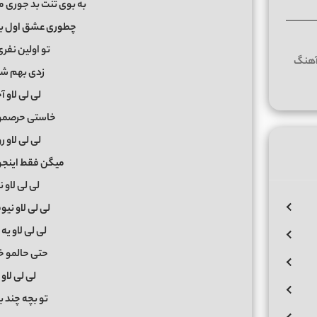
به بوی تنت بد جوری 
چطوری عشق اول بخ
تو اولین نفر
زدی بهم شب
لی لی لاو 
خاستی حرصمو 
لی لی لاو 
میگن فقط اینجو
لی لی لاو 
لی لی لاو نیو
لی لی لاو ی
حتی حالمو خ
لی لی لا
تو بچه چند ب