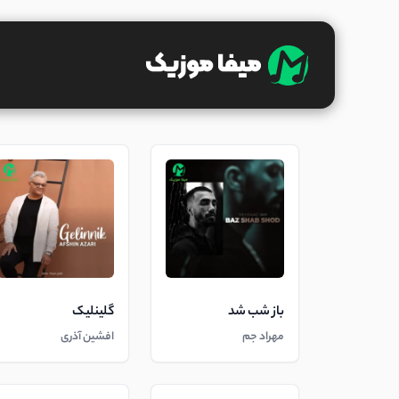
باز شب شد
گلینلیک
مهراد جم
افشین آذری