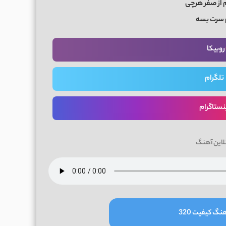
 از صفر هرچی
سرت بسه
روبیکا
تلگرام
نستاگرام
لاین آهنگ
نگ کیفیت 320