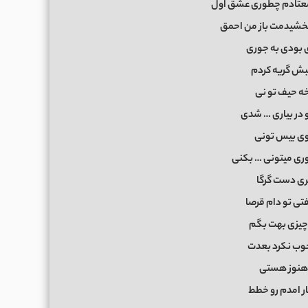
معتادم چطوری عشق اول
شیدمت باز من احمق
ی بودی به جوری
ش گریه کردم
آخه حیف تو نی
در بیاری … شدی
روی بیس تونی
ری میتونی … بکنی
نری دست گرگا
فتی تو دام قرصا
ه چیزی بهت بگم
وب نکرد بعدت
و هنوز هستی
ار امدم رو خطط