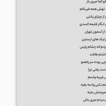
و کجا میری باز
 تهش همه فریکام
 از چیزای زشتی
 انگار قلبمه السدی
 از آسمون تهران
ز لیک های اپستین
ر زدم که چشام پارس
اشتم طاقت
چی بوده سر راهمو
است رفتی چرا
غریبه واسم
فتم نشی واسه بقیه
نمیزنمش بخیه
ی دیدم میری باش