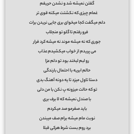
گفتن نمیشه شد و نشدن حریفم
غمام چیزی که نکشتت میکنه قوی تر
دلم میگفت کجا میخوای بری جایی نریدن برات
فرو رفتم تا گلو تو منجلاب
جوری که نه میشه موند نه میشه کرد فرار
می پریدم از خواب میکشیدم عذاب
رو لبم لبخند بود تو دلم عزا
حالم ابریه با احتمال بارندگی
دستا تاول میزد تا یه دونه آهنگ بدی
تو که حالت میزونه پ نکن با من دلی
با صندل نمیشه که لا برف بری
باید صفرمو صد میکردم
نوبت مام میشه برام صف میبندن
برد روم بست شرط هرکی قبلا