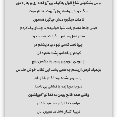
باس بشکونی شاخ قول یه کیف بی آزوقه داری و یه راه دور
سگ دو زدی واسه پول آبروت بند تار موت
تا دلت میگیره دلش میگیره آسمون
خیلی جاها مفتم رفت شبا خوابیدم با چشای پف کردم
مخم قفل سینم میگرفت بغضم درد
جیبا لخت کسی نبود بیاد پشتم در
کردم رویاهامو پشت هم دفن
از خودی خوردیم رسید به دشمن نفع
برنمیاد قرص از پسم چه غمی پشت این نقاب خوش خندس
از استرس شده بود غذام ناخونام
دلو به دریا زدم با کشتی بی ناخدا
وقتی همه قانع بودن به غذا تو آخوراشون
مرامو جدا کردم بستم با خدام
غریبا آشنان آشناها غریبن الان