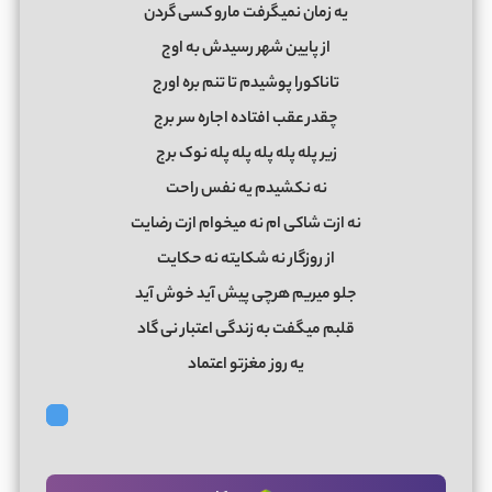
یه زمان نمیگرفت مارو کسی گردن
از پایین شهر رسیدش به اوج
تاناکورا پوشیدم تا تنم بره اورج
چقدر عقب افتاده اجاره سر برج
زیر پله پله پله پله پله نوک برج
نه نکشیدم یه نفس راحت
نه ازت شاکی ام نه میخوام ازت رضایت
از روزگار نه شکایته نه حکایت
جلو میریم هرچی پیش آید خوش آید
قلبم میگفت به زندگی اعتبار نی گاد
یه روز مغزتو اعتماد