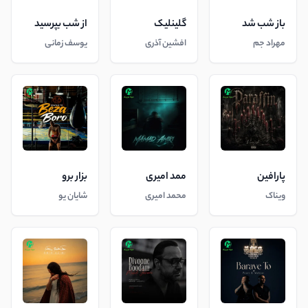
باز شب شد
گلینلیک
از شب بپرسید
مهراد جم
افشین آذری
یوسف زمانی
پارافین
ممد امیری
بزار برو
ویناک
محمد امیری
شایان یو