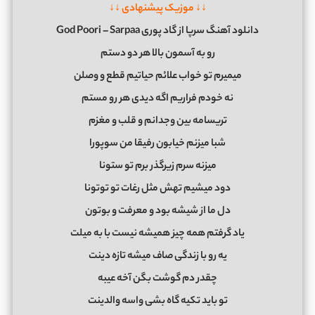
↓↓ موزیک پیشنهادی ↓↓
دانلود آهنگ سرپا از گاد پوری God Poori – Sarpaa
رو به آسمون بالا هر دو دستم
میمیرم تو خواب علائم حیاتیم قطع و وصلن
نه خودم فراریم اگه دیدی هر رو مستم
تریسامه بین وجدانم و قلب و مغزم
شبا میزنم خیابون رفیقا من سوپورا
میزنه سرم زیرگذر برم تو ستونا
دود میشیم تهش مثل رغات تو توتونا
دل ما از شیشه بود و معرفت و بوتون
یاد گرفتم همه چیز همیشه نیست با به میلت
یه رو با زندگی صاف میشه تازه دینت
چقدر دم گوشت بگن آخه عیبه
تو باید تکیه گاه بشی واسه والدینت