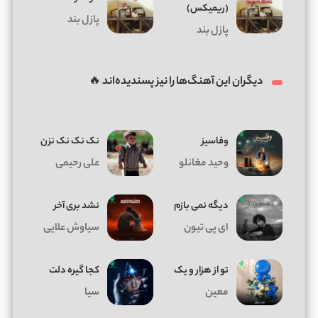
(ریمیکس)
پازل بند
پازل بند
دیگران این آهنگ‌ها را نیز پسندیده‌اند 🔥
وفاسیز
نک نک نک نزن
وحید مغانلو
علی رحیمی
دیگه نمی بازم
نشد بری آخر
ای پی تیون
سیاوش علایی
تو از هزار و یک
کجا گیره دلت
معین
سیا