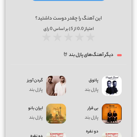
این آهنگ را چقدر دوست داشتید؟
امتیاز
0.0
از 5 | بر اساس
0
رای
★
★
★
★
★
دیگر آهنگ‌های پازل بند 🤘
پاتوق
گردن آویز
پازل بند
پازل بند
بی قرار
ایران بانو
پازل بند
پازل بند
دو نفره
دو نفره