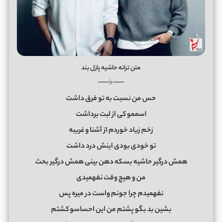
متن ترانه حاشیه پازل بند
──♭──
حس من نسبت به تو فرق داشت
اسممو کی از لبت برداشت
زخم زیاد خوردم از آشنا و غریبه
تو‌ خودی بودی اینش درد داشت
همش درگیر حاشیه بسکه دهن بینی همش درگیر بحث
من و هیچ وقت نفهمیدی
نفهمیدم چرا جونم واست در میره پس
بشین بد بگو پشتم من این احساسو‌ کشتم