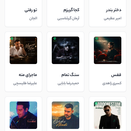
دختر بندر
کجا گریزم
تو رفتی
امیر عظیمی
آرمان گرشاسبی
الجان
قفس
سنگ تمام
ماجرای منه
کسری زاهدی
حمیدرضا بابایی
علیرضا طلیسچی