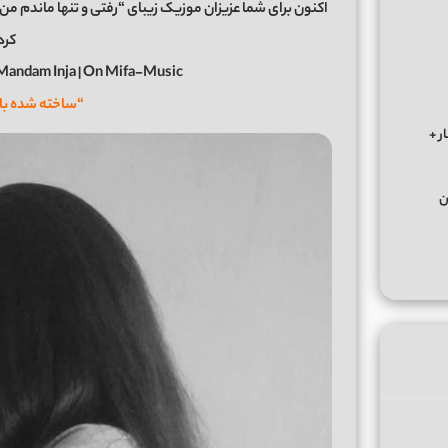
کرد
Mandam Inja | On Mifa-Music
“ساخته شده ب
ر +
ن