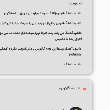
تو نبودی)
دانلود آهنگ این روزا انگار دو نفرم اردلان / ورژن اینستاگرام
دانلود آهنگ آخرین وداع از مهراب (دل وا میرفت میدیدش کجا)
دانلود آهنگ من بلند بلند هرجا میرم میخندم از محمد کلاسی بها
اجرای زنده با دخترش
دانلود آهنگ وسط این همه کابوس یادش آرومت نکرده (غمگی
عاشقانه)
دانلود آهنگ
خوانندگان برتر