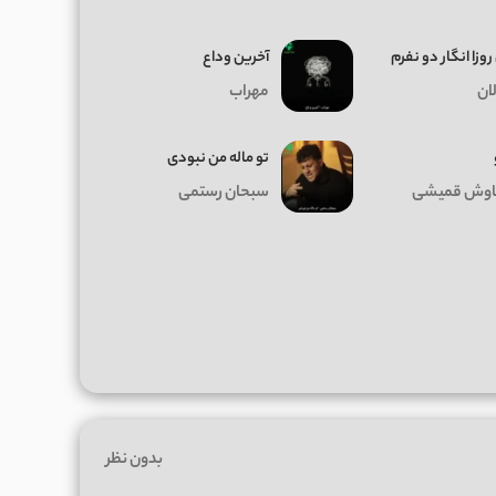
روزا انگار دو نفرم
آخرین وداع
ان
مهراب
تو ماله من نبودی
وش قمیشی
سبحان رستمی
بدون نظر