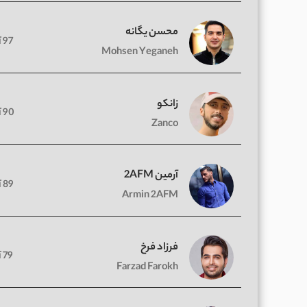
محسن یگانه
97 آهنگ
Mohsen Yeganeh
زانکو
90 آهنگ
Zanco
آرمین 2AFM
89 آهنگ
Armin 2AFM
فرزاد فرخ
79 آهنگ
Farzad Farokh