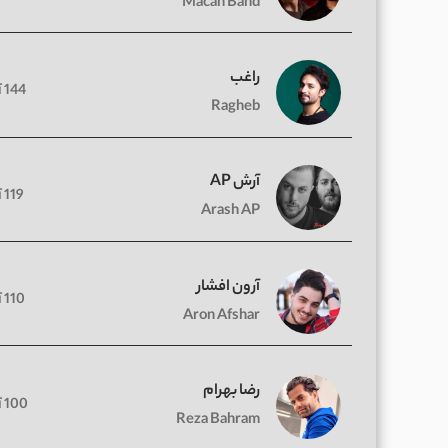
Macan Band
راغب
144 آهنگ
Ragheb
آرش AP
119 آهنگ
Arash AP
آرون افشار
110 آهنگ
Aron Afshar
رضا بهرام
100 آهنگ
Reza Bahram