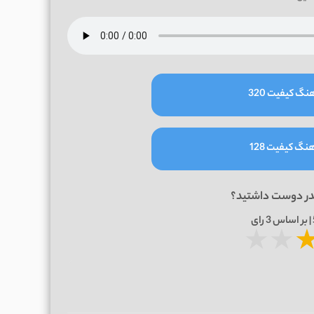
نگ کیفیت 320
نگ کیفیت 128
در دوست داشتید؟
3
رای
★
★