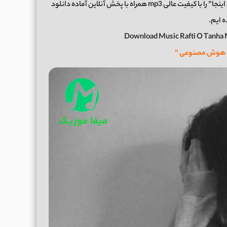
اکنون برای شما عزیزان موزیک زیبای “رفتی و تنها ماندم من اینجا” را با کیفیت عالی mp3 همراه با پخش آنلاین آماده دانلود
ه ایم.
Download Music Rafti O Tanha 
ا هوش مصنوعی “