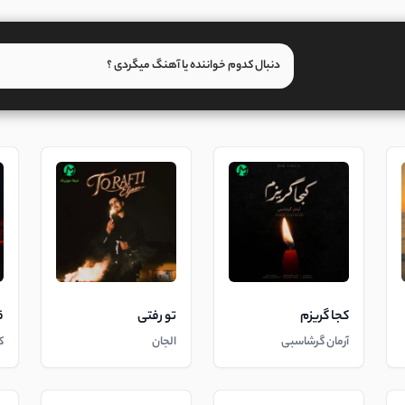
کجا گریزم
تو رفتی
ق
آرمان گرشاسبی
الجان
ک