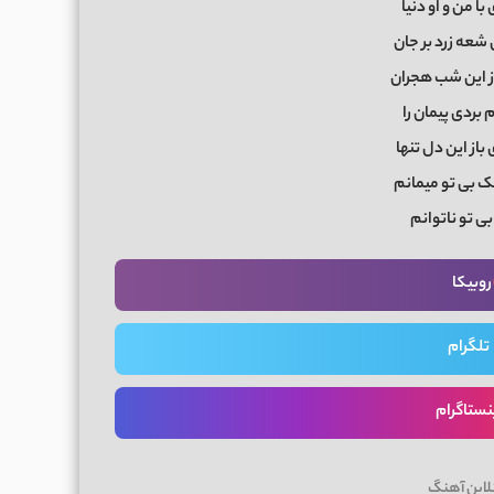
با من و او دنیا
شعه زرد بر جان
 این شب هجران
م بردی پیمان را
از این دل تنها
ک بی تو میمانم
بی تو ناتوانم
روبیکا
تلگرام
نستاگرام
لاین آهنگ