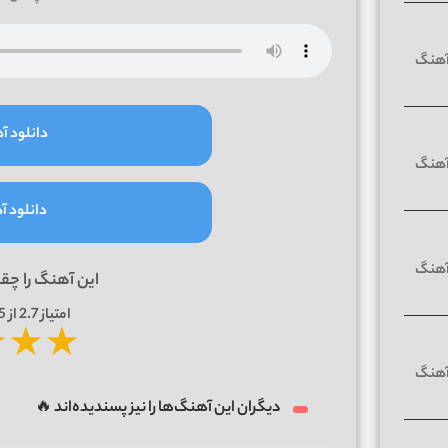
دانلود آه
دانلود آه
این آهنگ را چق
امتیاز
2.7
از 5 | بر اساس
★
★
★
دیگران این آهنگ‌ها را نیز پسندیده‌اند 🔥