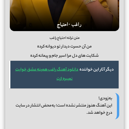
متن ترانه احتیاج راغب
ﻣﻦ آن ﺣﺴﺮت دﻳﺪار ﺗﻮ دﻳﻮاﻧﻪ ﻛﺮده
ﺷﻜﺎﻳﺖ ﻫﺎی دل ﻣﺮا اﺳﻴﺮ ﺟﺎم و ﭘﻴﻤﺎﻧﻪ ﻛﺮده
دیگر آثار این خواننده
دانلود آهنگ راغب همینه عشق خوابت
نمیبره ازت
به‌زودی!
این آهنگ هنوز منتشر نشده است؛ به‌محض انتشار در سایت
درج خواهد شد.