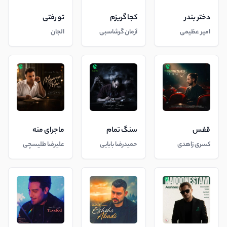
دختر بندر
کجا گریزم
تو رفتی
امیر عظیمی
آرمان گرشاسبی
الجان
قفس
سنگ تمام
ماجرای منه
کسری زاهدی
حمیدرضا بابایی
علیرضا طلیسچی