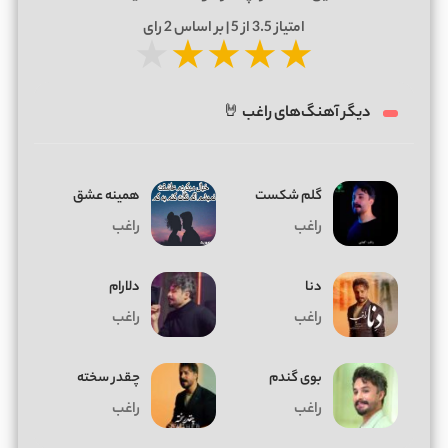
امتیاز
3.5
از 5 | بر اساس
2
رای
★
★
★
★
★
دیگر آهنگ‌های راغب 🤘
گلم شکست
همینه عشق
راغب
راغب
دنا
دلارام
راغب
راغب
بوی گندم
چقدر سخته
راغب
راغب