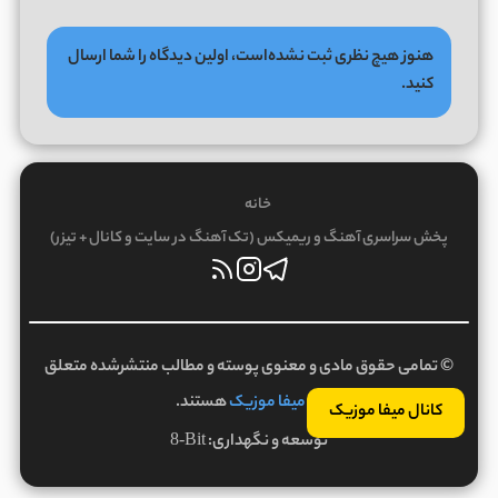
هنوز هیچ نظری ثبت نشده‌است، اولین دیدگاه را شما ارسال
کنید.
خانه
پخش سراسری آهنگ و ریمیکس (تک آهنگ در سایت و کانال + تیزر)
© تمامی حقوق مادی و معنوی پوسته و مطالب منتشرشده متعلق
به
میفا موزیک
هستند.
کانال میفا موزیک
توسعه و نگهداری:
8-Bit