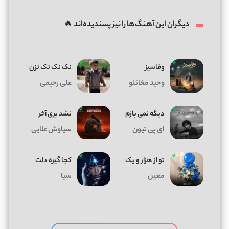
دیگران این آهنگ‌ها را نیز پسندیده‌اند 🔥
وفاسیز
نک نک نک نزن
وحید مغانلو
علی رحیمی
دیگه نمی بازم
نشد بری آخر
ای پی تیون
سیاوش علایی
تو از هزار و یک
کجا گیره دلت
معین
سیا