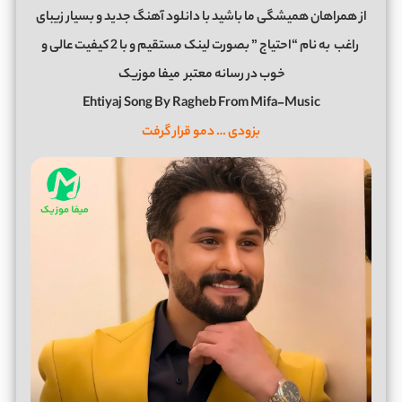
از همراهان همیشگی ما باشید با دانلود آهنگ جدید و بسیار زیبای
راغب
به نام “احتیاج ” بصورت لینک مستقیم و با 2 کیفیت عالی و
خوب در رسانه معتبر
میفا موزیک
Ehtiyaj Song By Ragheb From Mifa-Music
بزودی … دمو قرار گرفت