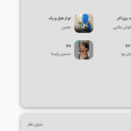
 بری آخر
تو از هزار و یک
وش علایی
معین
 برو
پرو
ان یو
حسین پارسا
بدون نظر