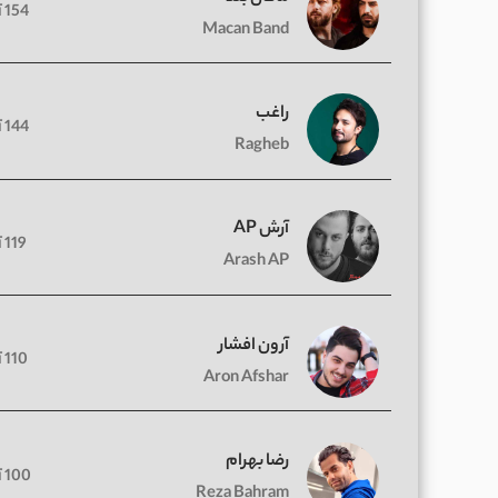
154 آهنگ
Macan Band
راغب
144 آهنگ
Ragheb
آرش AP
119 آهنگ
Arash AP
آرون افشار
110 آهنگ
Aron Afshar
رضا بهرام
100 آهنگ
Reza Bahram