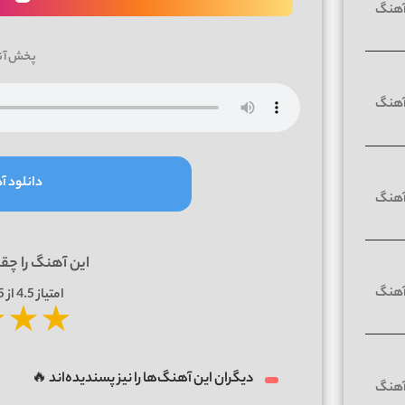
پخش آن
دانلود آه
این آهنگ را چق
امتیاز
4.5
از 5 | بر اساس
★
★
★
دیگران این آهنگ‌ها را نیز پسندیده‌اند 🔥