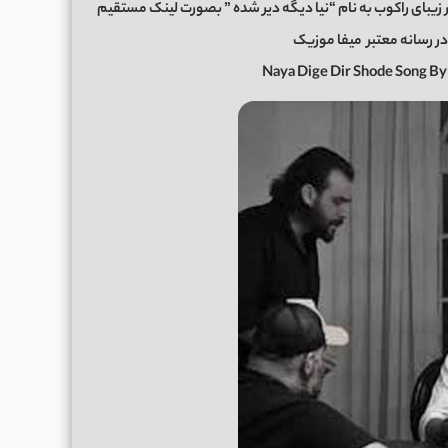
 زیبای راکوب به نام “نیا دیگه دیر شده ” بصورت لینک مستقیم
میفا موزیک
Naya Dige Dir Shode Song B