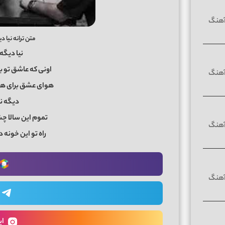
متن ترانه نیا د
نیا دﻳﮕﻪ 
اوﻧﻰ ﻛﻪ ﻋﺎﺷﻖ ﺗﻮ ﺑ
ﻫﻮای ﻋﺸﻖ ﺑﺮای ﻫﺮ
دﻳﮕﻪ ﻧﻴ
ﺗﻤﻮم اﻳﻦ ﺳﺎﻟﺎ ﭼ
راه ﺗﻮ اﻳﻦ ﺧﻮﻧﻪ 
ای