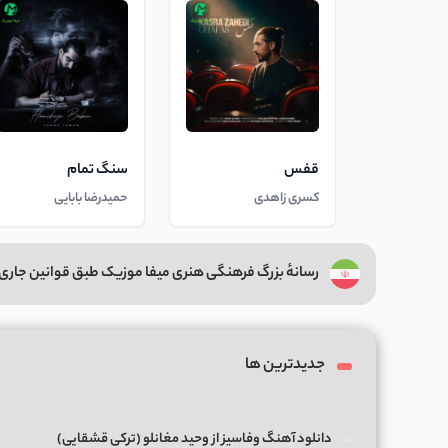
قفس
سنگ تمام
کسری زاهدی
حمیدرضا بابایی
رسانهٔ بزرگ فرهنگی هنری میفا موزیک طبق قوانین جاری 
جدیدترین ها
دانلود آهنگ وفاسیز از وحید مغانلو (ترکی قشقایی)