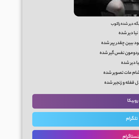
یگه دیر شده راکوب
ﻧﻴﺎ دﻳﺮ ﺷﺪه
ﻮد ﺑﺒﻴﻦ ﭼﻘﺪر ﭘﻴﺮ ﺷﺪه
دوﻣﻮن ﻧﻔﺲ ﮔﻴﺮ ﺷﺪه
ﺎ دﻳﺮ ﺷﺪه
ﺸﺎم ﻣﺎت ﺗﺼﻮﻳﺮ ﺷﺪه
دل ﻗﻔﻠﻪ و زﻧﺠﻴﺮ ﺷﺪه
روبیکا
تلگرام
نستاگرام