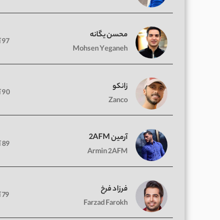
محسن یگانه
97 آهنگ
Mohsen Yeganeh
زانکو
90 آهنگ
Zanco
آرمین 2AFM
89 آهنگ
Armin 2AFM
فرزاد فرخ
79 آهنگ
Farzad Farokh