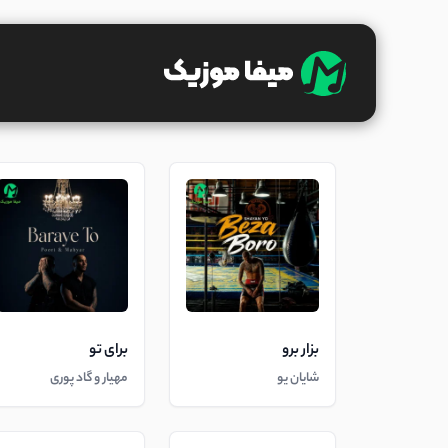
بزار برو
برای تو
شایان یو
مهیار و گاد پوری