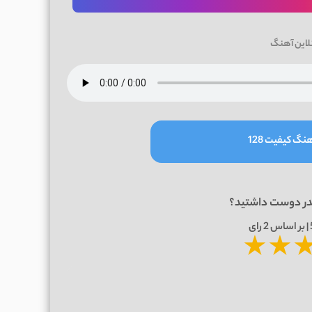
لاین آهنگ
نگ کیفیت 128
در دوست داشتید؟
2
رای
★
★