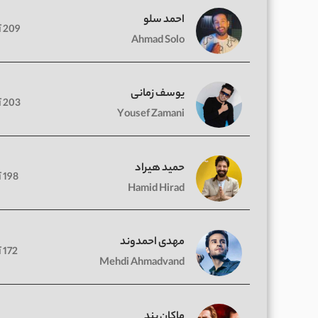
احمد سلو
209 آهنگ
Ahmad Solo
یوسف زمانی
203 آهنگ
Yousef Zamani
حمید هیراد
198 آهنگ
Hamid Hirad
مهدی احمدوند
172 آهنگ
Mehdi Ahmadvand
ماکان بند