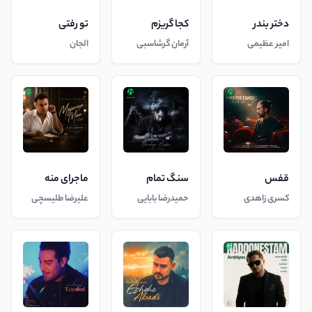
دختر بندر
کجا گریزم
تو رفتی
امیر عظیمی
آرمان گرشاسبی
الجان
قفس
سنگ تمام
ماجرای منه
کسری زاهدی
حمیدرضا بابایی
علیرضا طلیسچی