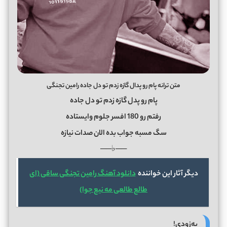
متن ترانه پام رو پدال گازه زدم تو دل جاده رامین تجنگی
پام رو پدل گازه زدم تو دل جاده
رفتم رو 180 افسر جلوم وایستاده
سگ مسبه جواب بده الان صدات نیازه
──♭──
دیگر آثار این خواننده
دانلود آهنگ رامین تجنگی ساقی (ای
طالع طالعی مه نیع جوا)
به‌زودی!