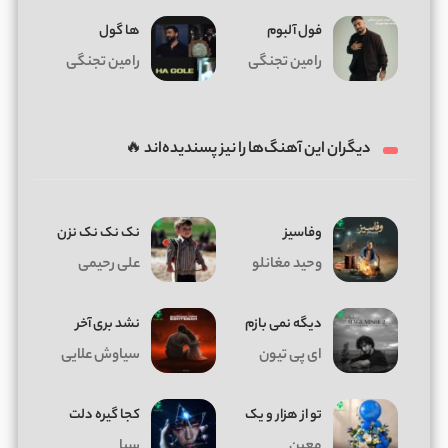
فول آلبوم
ها گول
رامین تجنگی
رامین تجنگی
دیگران این آهنگ‌ها را نیز پسندیده‌اند 🔥
وفاسیز
نک نک نک نزن
وحید مغانلو
علی رحیمی
دیگه نمی بازم
نشد بری آخر
ای پی تیون
سیاوش علایی
تو از هزار و یک
کجا گیره دلت
معین
سیا