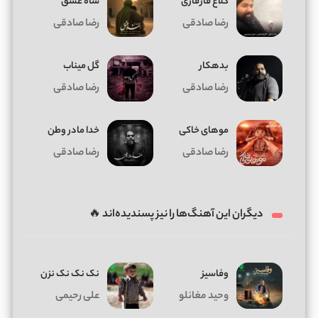
کلاغ قارقاری
شاه عشق
رضا صادقی
رضا صادقی
بدهکار
گل میناب
رضا صادقی
رضا صادقی
موهای خاکی
خدا مادر وطن
رضا صادقی
رضا صادقی
دیگران این آهنگ‌ها را نیز پسندیده‌اند 🔥
وفاسیز
نک نک نک نزن
وحید مغانلو
علی رحیمی