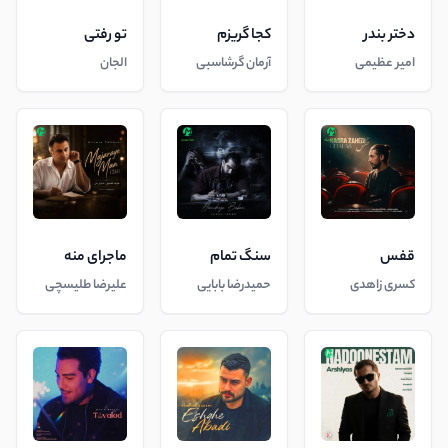
دختر بندر
کجا گریزم
تو رفتی
امیر عظیمی
آرمان گرشاسبی
الجان
قفس
سنگ تمام
ماجرای منه
کسری زاهدی
حمیدرضا بابایی
علیرضا طلیسچی