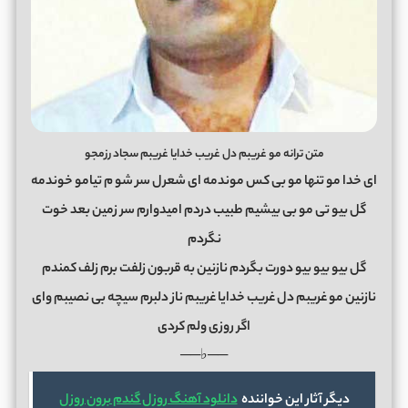
متن ترانه مو غریبم دل غریب خدایا غریبم سجاد رزمجو
ای خدا مو تنها مو بی کس موندمه ای شعرل سر شو م تیامو خوندمه
گل بیو تی مو بی بیشیم طبیب دردم امیدوارم سر زمین بعد خوت
نگردم
گل بیو بیو بیو دورت بگردم نازنین به قربون زلفت برم زلف کمندم
نازنین مو غریبم دل غریب خدایا غریبم ناز دلبرم سیچه بی نصیبم وای
اگر روزی ولم کردی
──♭──
دیگر آثار این خواننده
دانلود آهنگ روزل گندم برون روزل