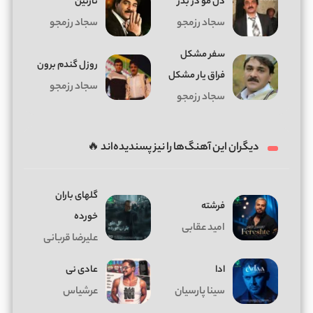
دل مو در بدر
نازنین
سجاد رزمجو
سجاد رزمجو
سفر مشکل
روزل گندم برون
فراق یار مشکل
سجاد رزمجو
سجاد رزمجو
دیگران این آهنگ‌ها را نیز پسندیده‌اند 🔥
گلهای باران
فرشته
خورده
امید عقابی
علیرضا قربانی
ادا
عادی نی
سینا پارسیان
عرشیاس