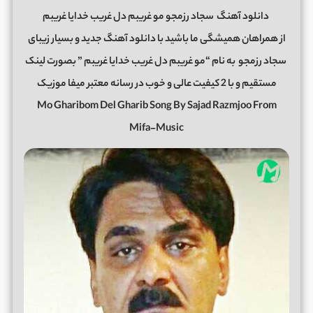
دانلود آهنگ
سجاد رزمجو مو غریبم دل غریب خدایا غریبم
از همراهان همیشگی ما باشید با دانلود آهنگ جدید و بسیار زیبای
سجاد رزمجو
به نام “مو غریبم دل غریب خدایا غریبم ” بصورت لینک
مستقیم و با 2 کیفیت عالی و خوب در رسانه معتبر میفا موزیک
Mo Gharibom Del Gharib Song By Sajad Razmjoo From
Mifa-Music