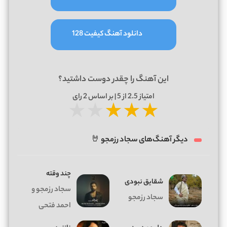
دانلود آهنگ کیفیت 128
این آهنگ را چقدر دوست داشتید؟
امتیاز
2.5
از 5 | بر اساس
2
رای
★
★
★
★
★
دیگر آهنگ‌های سجاد رزمجو 🤘
چند وقته
ﺷﻘﺎﻳﻖ ﻧﺒﻮدی
سجاد رزمجو و
سجاد رزمجو
احمد فتحی