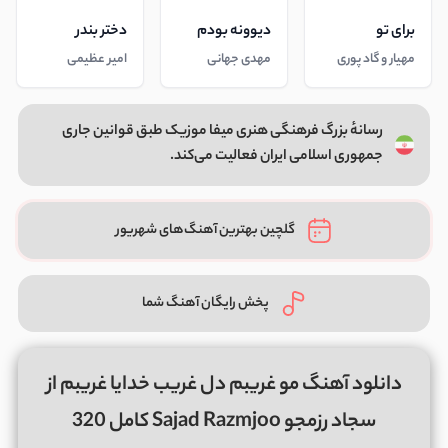
برای تو
دیوونه بودم
دختر بندر
مهیار و گاد پوری
مهدی جهانی
امیر عظیمی
رسانهٔ بزرگ فرهنگی هنری میفا موزیک طبق قوانین جاری
جمهوری اسلامی ایران فعالیت می‌کند.
گلچین بهترین آهنگ‌های شهریور
پخش رایگان آهنگ شما
دانلود آهنگ مو غریبم دل غریب خدایا غریبم از
سجاد رزمجو Sajad Razmjoo کامل 320