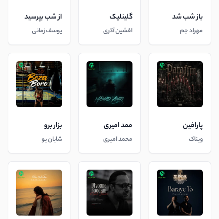
باز شب شد
گلینلیک
از شب بپرسید
مهراد جم
افشین آذری
یوسف زمانی
پارافین
ممد امیری
بزار برو
ویناک
محمد امیری
شایان یو