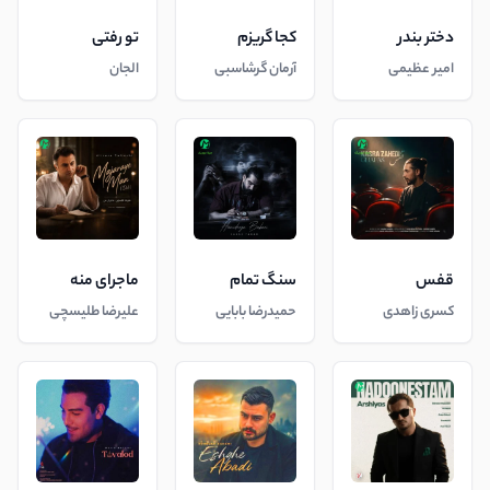
دختر بندر
کجا گریزم
تو رفتی
امیر عظیمی
آرمان گرشاسبی
الجان
قفس
سنگ تمام
ماجرای منه
کسری زاهدی
حمیدرضا بابایی
علیرضا طلیسچی