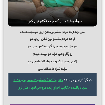
متن ترانه ار که مردم نکشونین کفنِ از ری مو سجاد باغنده
ار که مردم نکشونین کفنِ از ری مو
سر مزار مو اویدین نگریوه کس سی مو
روزگار وفق مراد مو نبیده مردم
زندیی هم ایگدرده خواه ناخواه بی مو
ترانه سُرا:حامدالماسی
دیگر آثار این خواننده
دانلود آهنگ امشو دلم سی دیدنت از
سجاد باغنده / کلیپ اجرای زنده عروسی لری + متن لری