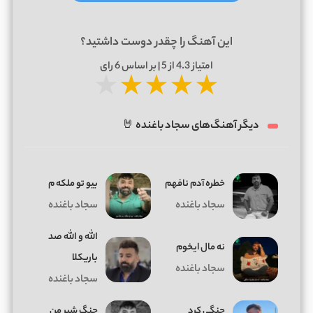
این آهنگ را چقدر دوست داشتید؟
امتیاز
4.3
از 5 | بر اساس
6
رای
★
★
★
★
★
دیگر آهنگ‌های سجاد باغنده 🤘
خطره آدم نافهم
بیو تو ملکه م
سجاد باغنده
سجاد باغنده
الله و الله صد
ﻧﻪ ﻣﺎل اﻳﺨﻮم
باریکلا
سجاد باغنده
سجاد باغنده
جنگی کرد
جنگ شیر من