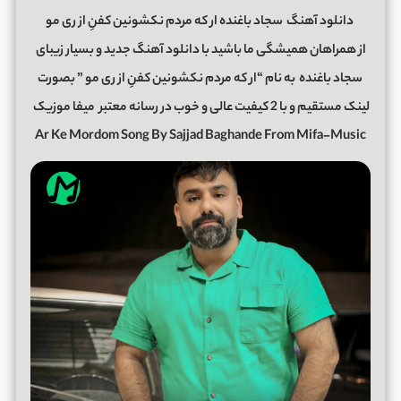
دانلود آهنگ
سجاد باغنده ار که مردم نکشونین کفنِ از ری مو
از همراهان همیشگی ما باشید با دانلود آهنگ جدید و بسیار زیبای
سجاد باغنده
به نام “ار که مردم نکشونین کفنِ از ری مو ” بصورت
لینک مستقیم و با 2 کیفیت عالی و خوب در رسانه معتبر
میفا موزیک
Ar Ke Mordom Song By Sajjad Baghande From Mifa-Music