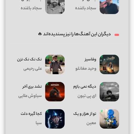
سجاد باغنده
سجاد باغنده
دیگران این آهنگ‌ها را نیز پسندیده‌اند 🔥
وفاسیز
نک نک نک نزن
وحید مغانلو
علی رحیمی
دیگه نمی بازم
نشد بری آخر
ای پی تیون
سیاوش علایی
تو از هزار و یک
کجا گیره دلت
معین
سیا