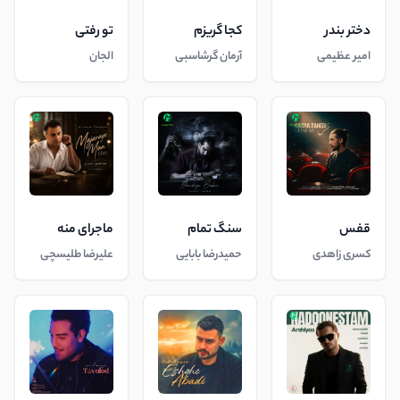
دختر بندر
کجا گریزم
تو رفتی
امیر عظیمی
آرمان گرشاسبی
الجان
قفس
سنگ تمام
ماجرای منه
کسری زاهدی
حمیدرضا بابایی
علیرضا طلیسچی