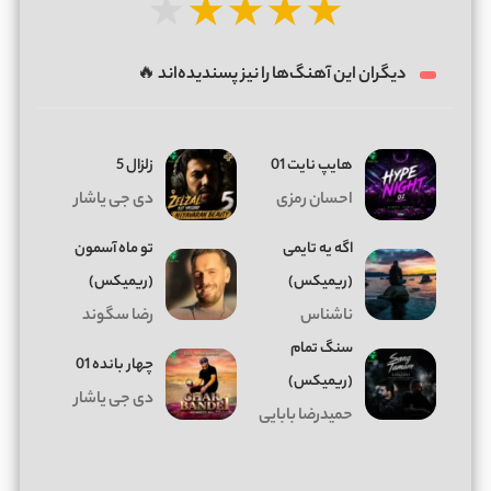
★
★
★
★
★
دیگران این آهنگ‌ها را نیز پسندیده‌اند 🔥
هایپ نایت 01
زلزال 5
احسان رمزی
دی جی یاشار
اگه یه تایمی
تو ماه آسمون
(ریمیکس)
(ریمیکس)
ناشناس
رضا سگوند
سنگ تمام
چهار بانده 01
(ریمیکس)
دی جی یاشار
حمیدرضا بابایی