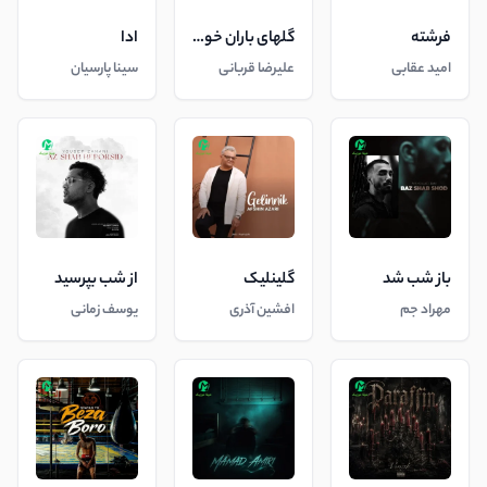
فرشته
گلهای باران خورده
ادا
امید عقابی
علیرضا قربانی
سینا پارسیان
باز شب شد
گلینلیک
از شب بپرسید
مهراد جم
افشین آذری
یوسف زمانی