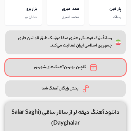
پارافین
ممد امیری
بزار برو
ویناک
محمد امیری
شایان یو
رسانهٔ بزرگ فرهنگی هنری میفا موزیک طبق قوانین جاری
جمهوری اسلامی ایران فعالیت می‌کند.
گلچین بهترین آهنگ‌های شهریور
پخش رایگان آهنگ شما
دانلود آهنگ دیقه لر از سالار ساقی (Salar Saghi
Dayghalar)