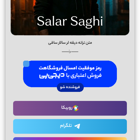
متن ترانه دیقه لر سالار ساقی
──♭──
روبیکا
تلگرام