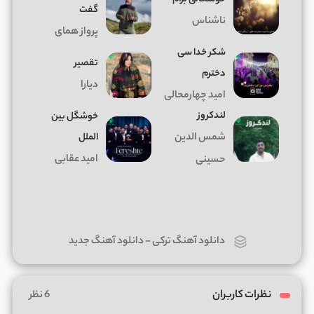
گفت
ناشناس
پرواز همای
شکر خدا سی
تقصیر
دخترم
دیارا
امید چهارمحالی
لندکروز
خوشگل بین
شمس الدین
الملل
امید عقابی
حسینی
دانلود آهنگ ترکی
-
دانلود آهنگ جدید
نظرات کاربران
6 نظر