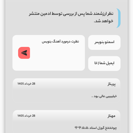
نظر ارزشمند شما پس از بررسی توسط ادمین منتشر
خواهد شد.
پریناز
28 خرداد 1405
خیلییییی عالی بود ..
مهناز
28 خرداد 1405
چوخخخخ گوزل استاد 🙏🙏🌹🌹