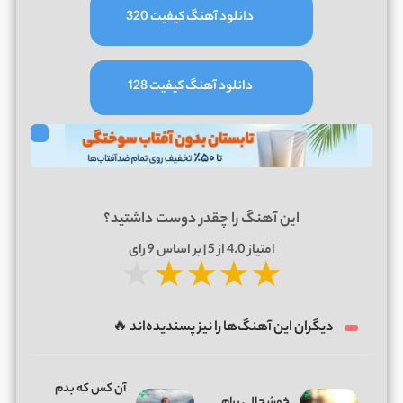
دانلود آهنگ کیفیت 320
دانلود آهنگ کیفیت 128
این آهنگ را چقدر دوست داشتید؟
امتیاز
4.0
از 5 | بر اساس
9
رای
★
★
★
★
★
دیگران این آهنگ‌ها را نیز پسندیده‌اند 🔥
آن کس که بدم
خوشحالی برام