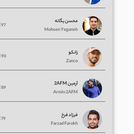
محسن یگانه
97 آهنگ
Mohsen Yeganeh
زانکو
90 آهنگ
Zanco
آرمین 2AFM
89 آهنگ
Armin 2AFM
فرزاد فرخ
79 آهنگ
Farzad Farokh