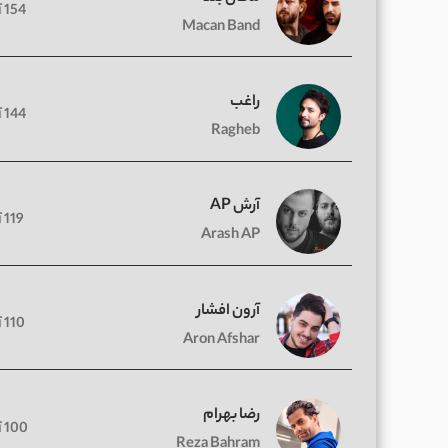
154 آهنگ
Macan Band
راغب
144 آهنگ
Ragheb
آرش AP
119 آهنگ
Arash AP
آرون افشار
110 آهنگ
Aron Afshar
رضا بهرام
100 آهنگ
Reza Bahram