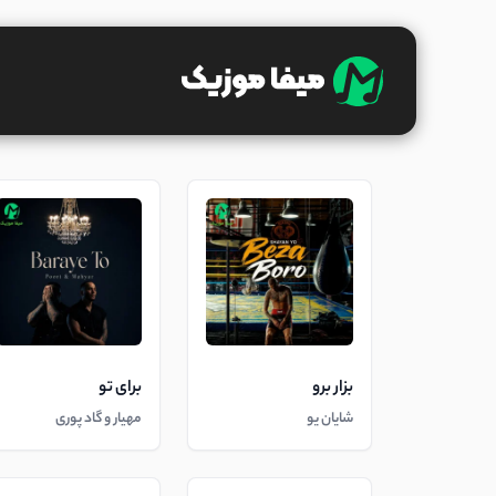
بزار برو
برای تو
شایان یو
مهیار و گاد پوری