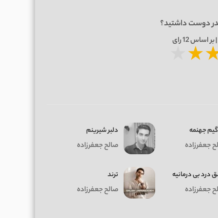
در دوست داشتید؟
12
رای
★
★
گیم جهنمه
دﻟﺒﺮ ﺷﻴﺮﻳﻨﻢ
ح جعفرزاده
صالح جعفرزاده
 درد بی درمانیه
ترند
ح جعفرزاده
صالح جعفرزاده