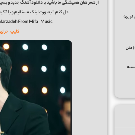
از همراهان همیشگی ما باشید با دانلود آهنگ جدید و بسیار
دل کنم ” بصورت لینک مستقیم و با 2 کیفیت عالی و خوب در رسانه معتبر میفا موزیک
 نوری)
Jafarzadeh From Mifa-Music
کلیپ اجرای 
) متن
سینه