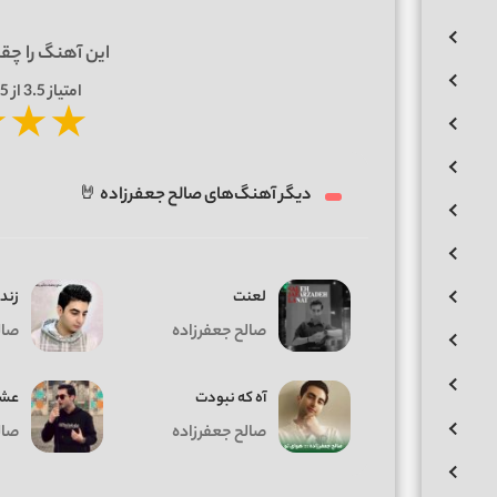
این آهنگ را چق
امتیاز
3.5
از 5 | بر اساس
★
★
★
دیگر آهنگ‌های صالح جعفرزاده 🤘
لعنت
زند
صالح جعفرزاده
صال
آه که نبودت
عشق
صالح جعفرزاده
صال