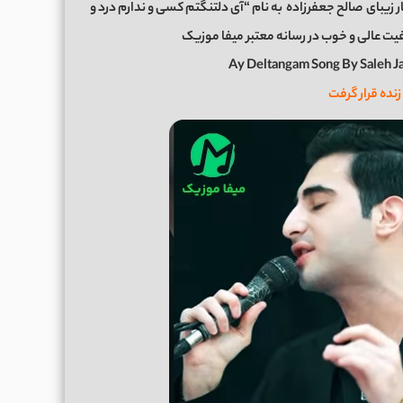
 زیبای
صالح جعفرزاده
به نام “آی دلتنگتم کسی و ندارم درد و
Ay Deltangam Song By Saleh 
زنده قرار گرفت