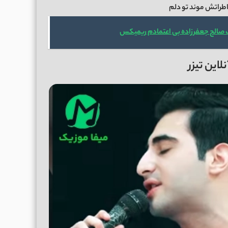
اطراتش موند تو دلم
 صالح جعفرزاده بی اعتمادم ریمیکس
این تیزر