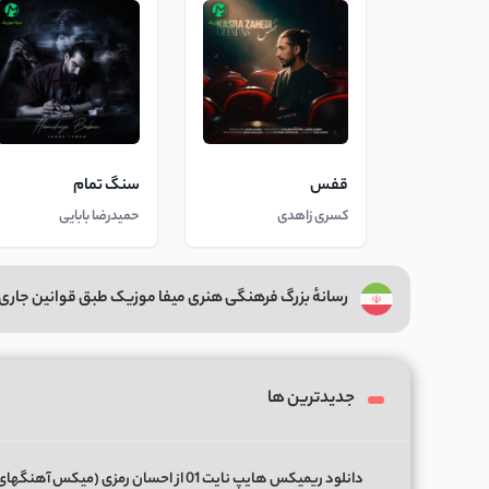
قفس
سنگ تمام
کسری زاهدی
حمیدرضا بابایی
رسانهٔ بزرگ فرهنگی هنری میفا موزیک طبق قوانین جاری 
جدیدترین ها
دانلود ریمیکس هایپ نایت 01 از احسان رمزی (میکس آهن