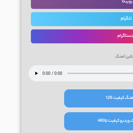
روبیکا
تلگرام
نستاگرام
لاین آهنگ
نگ کیفیت 128
یدیو کیفیت 480p