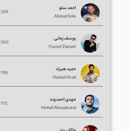
احمد سلو
209 آهنگ
Ahmad Solo
یوسف زمانی
203 آهنگ
Yousef Zamani
حمید هیراد
198 آهنگ
Hamid Hirad
مهدی احمدوند
172 آهنگ
Mehdi Ahmadvand
ماکان بند