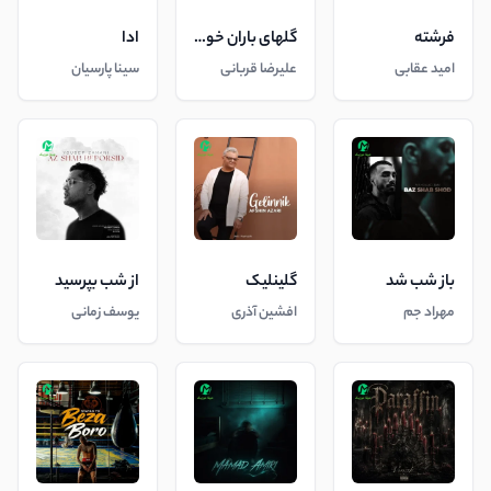
فرشته
گلهای باران خورده
ادا
امید عقابی
علیرضا قربانی
سینا پارسیان
باز شب شد
گلینلیک
از شب بپرسید
مهراد جم
افشین آذری
یوسف زمانی