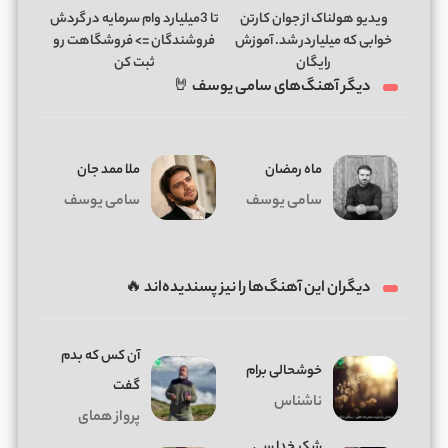
ویدیو هولناک از جوان کارتن
تا 3میلیارد وام سرمایه در گردش
خوابی که میلیاردر شد. آموزش
فروشندگان => فروشگاهت رو
رایگان
ثبت کن
دیگر آهنگ‌های سامی یوسف 🤘
ماه رمضان
ملا ممد جان
سامی یوسف
سامی یوسف
دیگران این آهنگ‌ها را نیز پسندیده‌اند 🔥
آن کس که بدم
خوشحالی برام
گفت
ناشناس
پرواز همای
شکر خدا سی