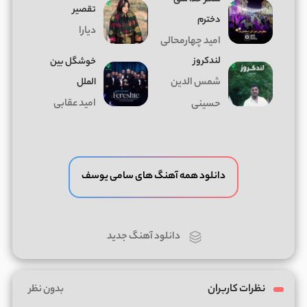
تقصیر
دخترم
دیارا
امید چهارمحالی
لندکروز
خوشگل بین
شمس الدین
الملل
امید عقابی
حسینی
دانلود همه آهنگ های سامی یوسف
دانلود آهنگ جدید
نظرات کاربران
بدون نظر