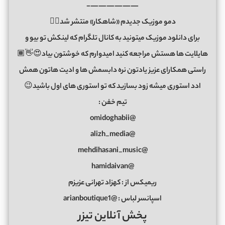
——————-
دمو موزیک جدیدم «شاهکار» منتشر شد✌🏽
برای دانلود موزیک میتونید به کانال تلگرام که لینکش تو بیو و
هایلایت ها هستش مراجعه کنید امیدوارم که خوشتون بیاد😍👋🏾
راستی همکارای عزیز یادتون نره دابسمش ها و ادیت هاتون همش
ادد استوری میشه زود بسازید که تو استوری های اول باشید😉
تیم خفن :
@omidoghabii
@alizh_media
@mehdihasani_music
@hamidaivan
ریمیکس از : کهزاد تهرانی عزیزم
اسپانسر لباس : @arianboutique1
پخش آنلاین تیزر