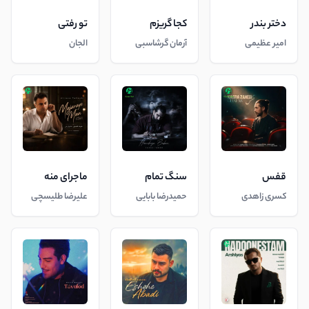
دختر بندر
کجا گریزم
تو رفتی
امیر عظیمی
آرمان گرشاسبی
الجان
قفس
سنگ تمام
ماجرای منه
کسری زاهدی
حمیدرضا بابایی
علیرضا طلیسچی