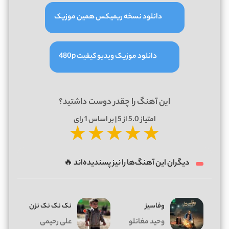
دانلود نسخه ریمیکس همین موزیک
دانلود موزیک ویدیو کیفیت 480p
این آهنگ را چقدر دوست داشتید؟
امتیاز
5.0
از 5 | بر اساس
1
رای
★
★
★
★
★
دیگران این آهنگ‌ها را نیز پسندیده‌اند 🔥
وفاسیز
نک نک نک نزن
وحید مغانلو
علی رحیمی