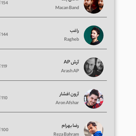
154 آهنگ
Macan Band
راغب
144 آهنگ
Ragheb
آرش AP
119 آهنگ
Arash AP
آرون افشار
110 آهنگ
Aron Afshar
رضا بهرام
100 آهنگ
Reza Bahram