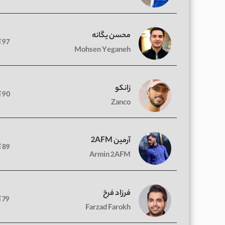
محسن یگانه
97 آهنگ
Mohsen Yeganeh
زانکو
90 آهنگ
Zanco
آرمین 2AFM
89 آهنگ
Armin 2AFM
فرزاد فرخ
79 آهنگ
Farzad Farokh