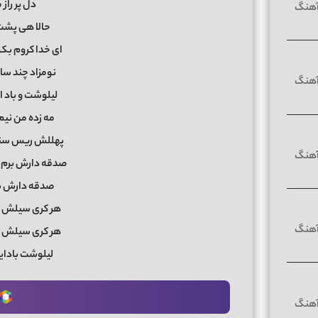
دل پر راز
حالا هی پشت
ای خدا کروم بک
نومزاد چند سا
لیلوشت و باد 
مه زده من نیم
پهللش ریس سن
صدقه دارش برم 
صدقه دارش ب
هر کری سیلش ک
هر کری سیلش ک
لیلوشت بادای