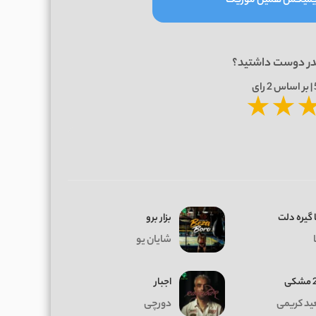
ریمیکس همین موزیک
در دوست داشتید؟
2
رای
★
★
 گیره دلت
بزار برو
شایان یو
ی
اجبار
د کریمی
دورچی