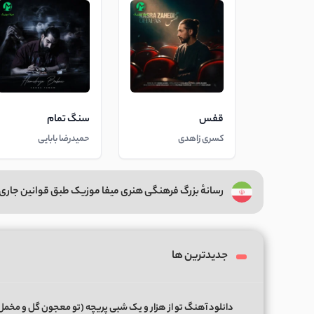
قفس
سنگ تمام
کسری زاهدی
حمیدرضا بابایی
رسانهٔ بزرگ فرهنگی هنری میفا موزیک طبق قوانین جاری 
جدیدترین ها
دانلود آهنگ تو از هزار و یک شبی پریچه (تو معجون گل و مخمل