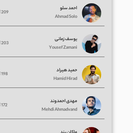
احمد سلو
209 آهنگ
Ahmad Solo
یوسف زمانی
203 آهنگ
Yousef Zamani
حمید هیراد
198 آهنگ
Hamid Hirad
مهدی احمدوند
172 آهنگ
Mehdi Ahmadvand
ماکان بند