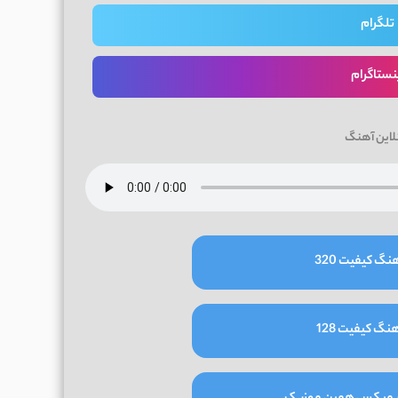
تلگرام
نستاگرام
لاین آهنگ
نگ کیفیت 320
نگ کیفیت 128