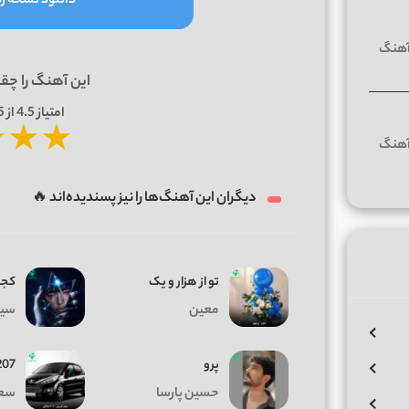
دانلود نسخه 
این آهنگ را چق
امتیاز
4.5
از 5 | بر اساس
★
★
★
دیگران این آهنگ‌ها را نیز پسندیده‌اند 🔥
تو از هزار و یک
کجا
معین
سیا
پرو
207 مشک
حسین پارسا
سعی