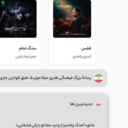
قفس
سنگ تمام
کسری زاهدی
حمیدرضا بابایی
رسانهٔ بزرگ فرهنگی هنری میفا موزیک طبق قوانین جاری 
جدیدترین ها
دانلود آهنگ وفاسیز از وحید مغانلو (ترکی قشقایی)