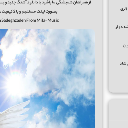
از همراهان همیشگی ما باشید با دانلود آهنگ جدید و بسی
(لری
بصورت لینک مستقیم و با 2 کیفیت عالی و خوب در رسانه معتبر
sh Sadeghzadeh From Mifa-Music
ه دو از
رین
گهای شاد