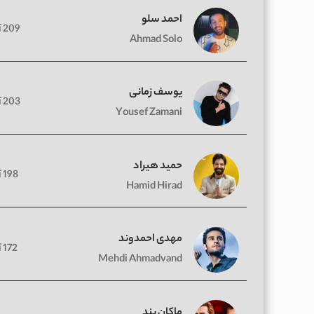
احمد سلو
209 آهنگ
Ahmad Solo
یوسف زمانی
203 آهنگ
Yousef Zamani
حمید هیراد
198 آهنگ
Hamid Hirad
مهدی احمدوند
172 آهنگ
Mehdi Ahmadvand
ماکان بند