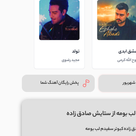
شق ابدی
تولد
وح الله کرمی
مجید رضوی
شهریور
پخش رایگان آهنگ شما
لب بومه از ستایش صادق زاده
زاده کبوتر سفیدم لب بومه