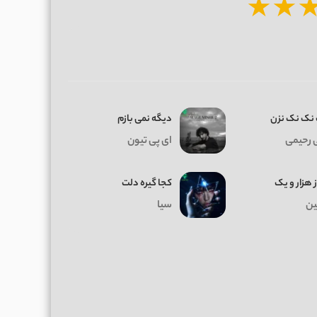
★
★
نک نک نزن
دیگه نمی بازم
 رحیمی
ای پی تیون
ز هزار و یک
کجا گیره دلت
ن
سیا