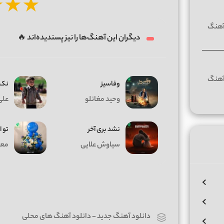
★
★
★
دیگران این آهنگ‌ها را نیز پسندیده‌اند 🔥
وفاسیز
نک 
وحید مغانلو
علی
نشد بری آخر
تو ا
سیاوش علایی
معی
دانلود آهنگ جدید
-
دانلود آهنگ های محلی