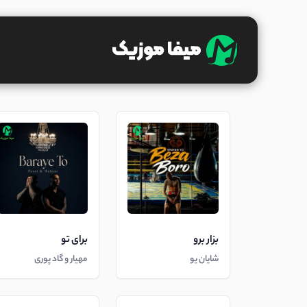
بزار برو
برای تو
شایان یو
مهیار و گاد پوری