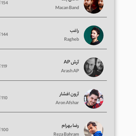
154 آهنگ
Macan Band
راغب
144 آهنگ
Ragheb
آرش AP
119 آهنگ
Arash AP
آرون افشار
110 آهنگ
Aron Afshar
رضا بهرام
100 آهنگ
Reza Bahram