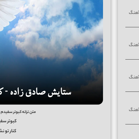
متن ترانه کبوتر سفیدم
کبوتر سف
کنار تو ن