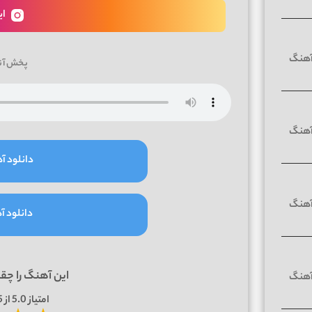
ای
پخش آن
دانلود آه
دانلود آه
این آهنگ را چق
امتیاز
5.0
از 5 | بر اساس