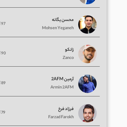
محسن یگانه
97 آهنگ
Mohsen Yeganeh
زانکو
90 آهنگ
Zanco
آرمین 2AFM
89 آهنگ
Armin 2AFM
فرزاد فرخ
79 آهنگ
Farzad Farokh