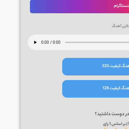
نستاگرام
لاین آهنگ
نگ کیفیت 320
نگ کیفیت 128
در دوست داشتید؟
1
رای