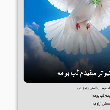
 لب بومه ستایش صادق زاده
یدم لب بومه
شستن آرزومه