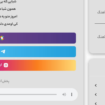
شبایی که بی
همون شبا د
امروز منو یه
کی اومدی دل
ای
پخش آن