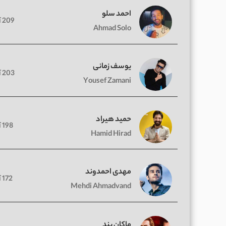
احمد سلو
209 آهنگ
Ahmad Solo
یوسف زمانی
203 آهنگ
Yousef Zamani
حمید هیراد
198 آهنگ
Hamid Hirad
مهدی احمدوند
172 آهنگ
Mehdi Ahmadvand
ماکان بند