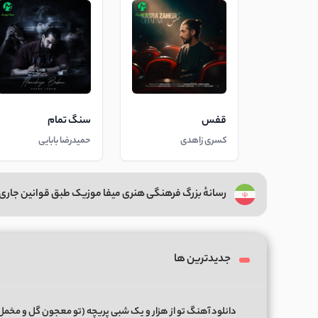
قفس
سنگ تمام
کسری زاهدی
حمیدرضا بابایی
رسانهٔ بزرگ فرهنگی هنری میفا موزیک طبق قوانین جاری 
جدیدترین ها
دانلود آهنگ تو از هزار و یک شبی پریچه (تو معجون گل و مخمل