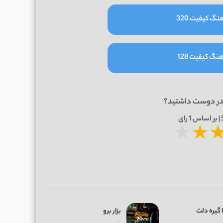
نگ کیفیت 320
نگ کیفیت 128
در دوست داشتید؟
1
رای
★
★
 گیره دلت
بزار برو