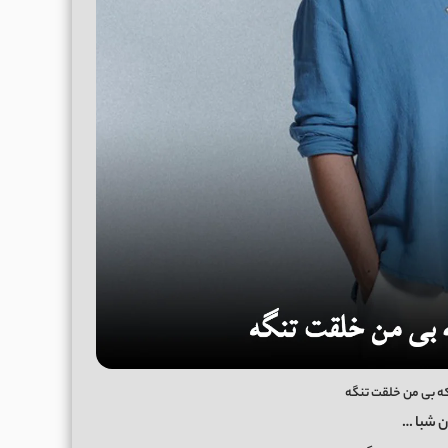
که بی من خلقت تنگه
 شبا …