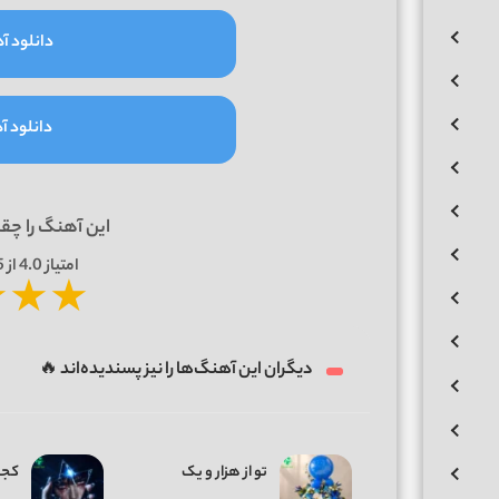
دانلود آه
دانلود آه
این آهنگ را چق
امتیاز
4.0
از 5 | بر اساس
★
★
★
دیگران این آهنگ‌ها را نیز پسندیده‌اند 🔥
تو از هزار و یک
کجا