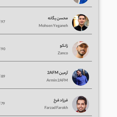
محسن یگانه
97 آهنگ
Mohsen Yeganeh
زانکو
90 آهنگ
Zanco
آرمین 2AFM
89 آهنگ
Armin 2AFM
فرزاد فرخ
79 آهنگ
Farzad Farokh