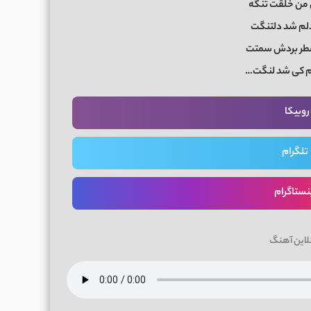
 من خلقت تنگه
لم شد دلتنگت
 عطر بردش سمتت
م کی شد لنگت…
روبیکا
تلگرام
نستاگرام
لاین آهنگ