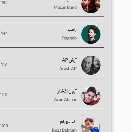
154 آهنگ
Macan Band
راغب
144 آهنگ
Ragheb
آرش AP
119 آهنگ
Arash AP
آرون افشار
110 آهنگ
Aron Afshar
رضا بهرام
100 آهنگ
Reza Bahram