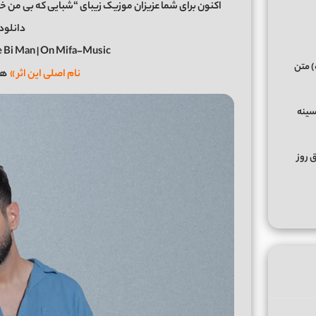
دانلود 
 Bi Man | On Mifa-Music
) متن
نام اصلی این اثر »
هم
سینه
ق روز