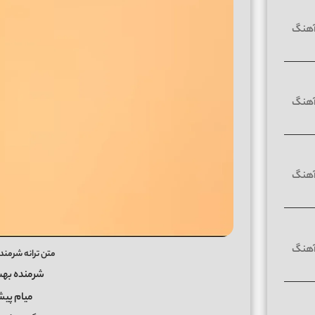
متن ترانه شرمند
شرمنده بهت
میام پیش