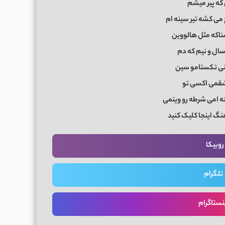
 که پیر میشم
می کشه تیر سینه‌ ام
سناکه مثل هالووین
سال و نیم که دم
نی تکستامو سین
می اکسی‌ تو
ه‌ امی شرطه رو وینمی
نگ اینجا کلیک کنید
روبیکا
تلگرام
نستاگرام