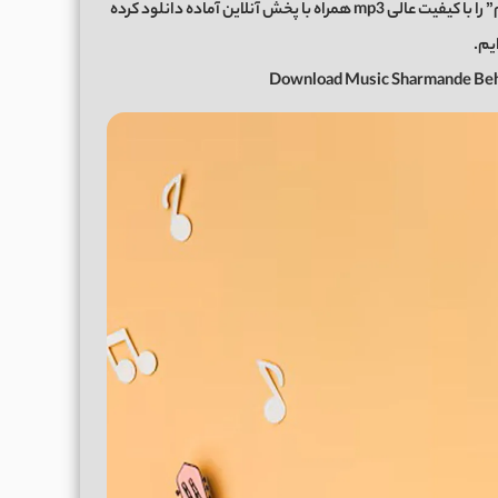
اکنون برای شما عزیزان موزیک زیبای “شرمنده بهت گیر میدم” را با کیفیت عالی mp3 همراه با پخش آنلاین آماده دانلود کرده
یم.
Download Music Sharmande Beh