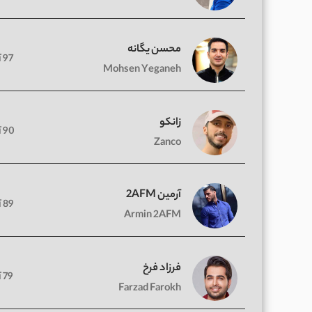
محسن یگانه
97 آهنگ
Mohsen Yeganeh
زانکو
90 آهنگ
Zanco
آرمین 2AFM
89 آهنگ
Armin 2AFM
فرزاد فرخ
79 آهنگ
Farzad Farokh