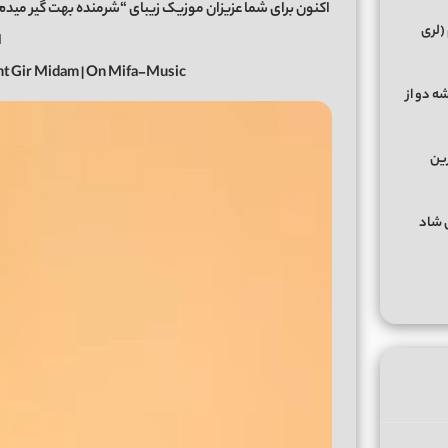
(لری
ا
t Gir Midam | On Mifa-Music
ه دو از
رین
گهای شاد