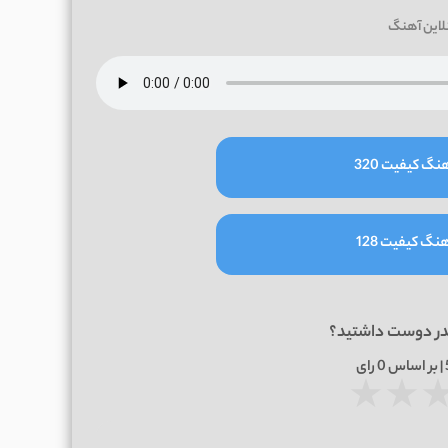
لاین آهنگ
نگ کیفیت 320
نگ کیفیت 128
در دوست داشتید؟
0
رای
★
★