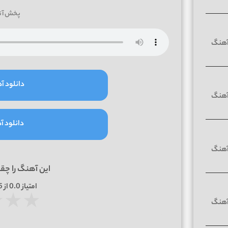
پخش آن
دانلود آه
دانلود آه
این آهنگ را چق
امتیاز
0.0
از 5 | بر اساس
★
★
★