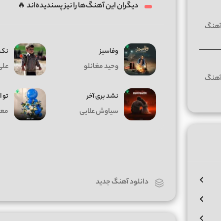
دیگران این آهنگ‌ها را نیز پسندیده‌اند 🔥
وفاسیز
نک 
وحید مغانلو
علی
نشد بری آخر
تو ا
سیاوش علایی
معی
دانلود آهنگ جدید