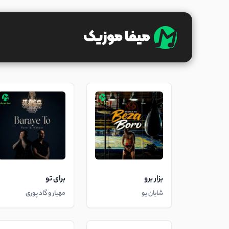
بزار برو
برای تو
شایان یو
مهیار و گاد پوری