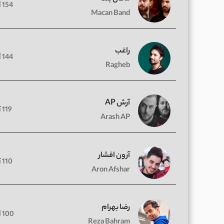
154 آهنگ
Macan Band
راغب
144 آهنگ
Ragheb
آرش AP
119 آهنگ
Arash AP
آرون افشار
110 آهنگ
Aron Afshar
رضا بهرام
100 آهنگ
Reza Bahram