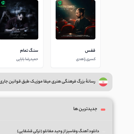
قفس
سنگ تمام
کسری زاهدی
حمیدرضا بابایی
رسانهٔ بزرگ فرهنگی هنری میفا موزیک طبق قوانین جاری 
جدیدترین ها
دانلود آهنگ وفاسیز از وحید مغانلو (ترکی قشقایی)