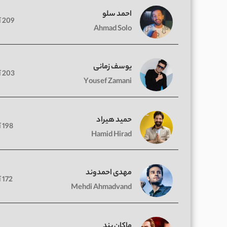
احمد سلو
209 آهنگ
Ahmad Solo
یوسف زمانی
203 آهنگ
Yousef Zamani
حمید هیراد
198 آهنگ
Hamid Hirad
مهدی احمدوند
172 آهنگ
Mehdi Ahmadvand
ماکان بند