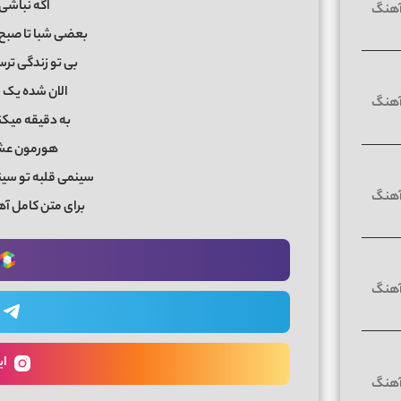
اگه نباشی
بعضی شبا تا صبح 
بی تو زندگی تر
الان شده یک 
به دقیقه میک
هورمون عشق
سینمی قلبه تو سین
برای متن کامل آه
ای