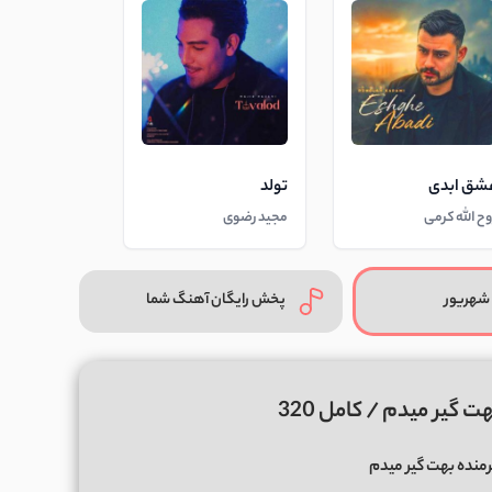
شق ابدی
تولد
وح الله کرمی
مجید رضوی
شهریور
پخش رایگان آهنگ شما
 گیر میدم / کامل 320
نده بهت گیر میدم