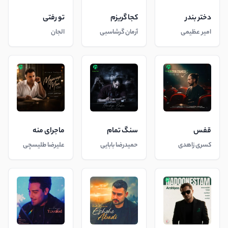
دختر بندر
کجا گریزم
تو رفتی
امیر عظیمی
آرمان گرشاسبی
الجان
قفس
سنگ تمام
ماجرای منه
کسری زاهدی
حمیدرضا بابایی
علیرضا طلیسچی