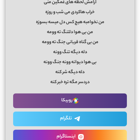
آراﻣﺶ ﻟﺤﻈﻪ ﻫﺎی ﻏﻤﮕﻴﻦ ﻣﻨﻰ
ﺧﺮاب ﻫﺎﻛﺮدی ﻣﻰ ﺷﺐ و روزه
ﻣﻦ ﻧﺨﻮاﻣﺒﻪ ﻫﻴﭻ ﻛﺲ دل ﻣﻴﺴﻪ ﺑﺴﻮزه
ﻣﻦ ﺑﻰ ﻫﻮا دﻟﺘﻨﮓ ﺗﻪ ووﻣﻪ
ﻣﻦ ﺑﻰ ﮔﻨﺎه ﻗﺮﺑﺎﻧﻰ ﺟﻨﮓ ﺗﻪ ووﻣﻪ
دﻟﻪ دﻳﮕﻪ ﺗﻨﮓ ووﻧﻪ
ﺑﻰ ﻫﻮا دﻳﻮاﻧﻪ ووﻧﻪ ﺟﻨﮓ ووﻧﻪ
دﻟﻪ دﻳﮕﻪ ﺷﺮ ﻛﻨﻪ
دردﺳﺮ ﻣﮕﻪ ﺗﺮه ﺧﺒﺮ ﻛﻨﻪ
روبیکا
تلگرام
اینستاگرام