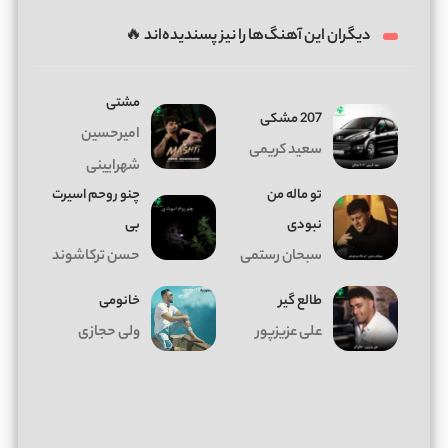
دیگران این آهنگ‌ها را نیز پسندیده‌اند 🔥
مشتی
207 مشکی
امیرحسین
سعید کریمی
شهرایینی
تو ماله من
چنو روحم اسیرت
نبودی
بی
سبحان رستمی
حسن ترکاشوند
طالع گیر
خانومی
علی عزیزپور
ولی حجازی