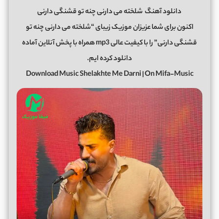
دانلود آهنگ
ﺷﻠﺨﺘﻪ ﻣﻰ دارﻧﻰ ﭼﻨﻪ ﺗﻮ ﻗﺸﻨﮕﻰ دارﻧﻰ
اکنون برای شما عزیزان موزیک زیبای “ﺷﻠﺨﺘﻪ ﻣﻰ دارﻧﻰ ﭼﻨﻪ ﺗﻮ
ﻗﺸﻨﮕﻰ دارﻧﻰ” را با کیفیت عالی mp3 همراه با پخش آنلاین آماده
دانلود کرده ایم.
Download Music Shelakhte Me Darni | On Mifa-Music