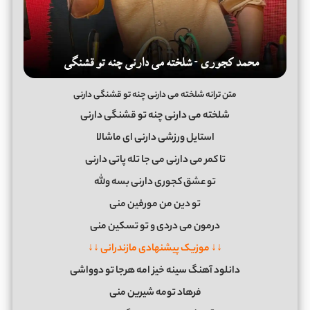
متن ترانه ﺷﻠﺨﺘﻪ ﻣﻰ دارﻧﻰ ﭼﻨﻪ ﺗﻮ ﻗﺸﻨﮕﻰ دارﻧﻰ
ﺷﻠﺨﺘﻪ ﻣﻰ دارﻧﻰ ﭼﻨﻪ ﺗﻮ ﻗﺸﻨﮕﻰ دارﻧﻰ
اﺳﺘﺎﻳﻞ ورزﺷﻰ دارﻧﻰ ای ﻣﺎﺷﺎﻟﺎ
ﺗﺎ ﻛﻤﺮ ﻣﻰ دارﻧﻰ ﻣﻰ ﺟﺎ ﺗﻠﻪ ﭘﺎﺗﻰ دارﻧﻰ
ﺗﻮ ﻋﺸﻖ ﻛﺠﻮری دارﻧﻰ ﺑﺴﻪ وﻟﻠﻪ
ﺗﻮ دﻳﻦ ﻣﻦ ﻣﻮرﻓﻴﻦ ﻣﻨﻰ
درﻣﻮن ﻣﻰ دردی و ﺗﻮ ﺗﺴﻜﻴﻦ ﻣﻨﻰ
↓↓ موزیک پیشنهادی مازندرانی ↓↓
دانلود آهنگ سینه خیز امه هرجا تو دوواشی
ﻓﺮﻫﺎد ﺗﻮﻣﻪ ﺷﻴﺮﻳﻦ ﻣﻨﻰ