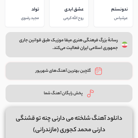
ندونستم
عشق ابدی
تولد
عرشیاس
روح الله کرمی
مجید رضوی
رسانهٔ بزرگ فرهنگی هنری میفا موزیک طبق قوانین جاری
جمهوری اسلامی ایران فعالیت می‌کند.
گلچین بهترین آهنگ‌های شهریور
پخش رایگان آهنگ شما
دانلود آهنگ ﺷﻠﺨﺘﻪ ﻣﻰ دارﻧﻰ ﭼﻨﻪ ﺗﻮ ﻗﺸﻨﮕﻰ
دارﻧﻰ محمد کجوری (مازندرانی)