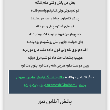
بغل من باش وقتی دلم تنگه
تو نمیدونی ولی تلخیتم واسم قنده
چیکار کنم اون چشا واسه من بخنده
تو بیای شبتو بچینی بام حله
دم پرواز من فرودم تو بغلت بود یادته
جای خوابت جای بالش رو شونم بود یادته
افتادم توی تله ولی قول داده دلت مارو دور نزنه
عجیب چشمات مث ماه تو شب برق میزنه
ببین دوست دارم هرچی شه یادت نره اینو یادت نره
دیگر آثار این خواننده
دانلود آهنگ آرامش قلبم از سهیل
رحمانی Aramesh Ghalbam (بهترین کیفیت)
پخش آنلاین تیزر