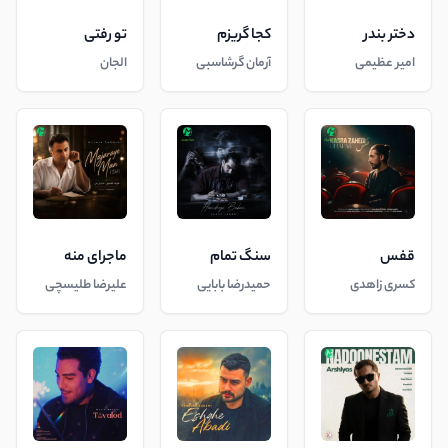
دختر بندر
کجا گریزم
تو رفتی
امیر عظیمی
آرمان گرشاسبی
الجان
قفس
سنگ تمام
ماجرای منه
کسری زاهدی
حمیدرضا بابایی
علیرضا طلیسچی