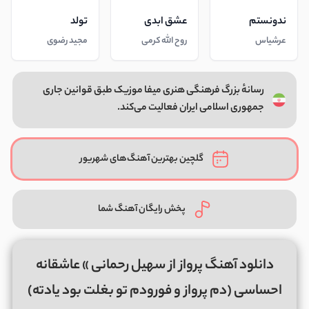
ندونستم
عشق ابدی
تولد
عرشیاس
روح الله کرمی
مجید رضوی
رسانهٔ بزرگ فرهنگی هنری میفا موزیک طبق قوانین جاری
جمهوری اسلامی ایران فعالیت می‌کند.
گلچین بهترین آهنگ‌های شهریور
پخش رایگان آهنگ شما
دانلود آهنگ پرواز از سهیل رحمانی » عاشقانه
احساسی (دم پرواز و فورودم تو بغلت بود یادته)