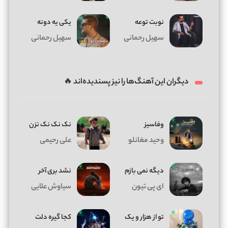
نوبت توعه
یکی یه دونه
سهیل رحمانی
سهیل رحمانی
دیگران این آهنگ‌ها را نیز پسندیده‌اند 🔥
وفاسیز
نک نک نک نزن
وحید مغانلو
علی رحیمی
دیگه نمی بازم
نشد بری آخر
ای پی تیون
سیاوش علایی
تو از هزار و یک
کجا گیره دلت