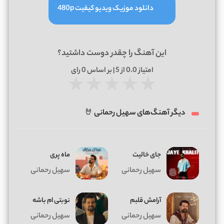
دانلود موزیک ویدیو کیفیت 480p
این آهنگ را چقدر دوست داشتید؟
امتیاز
0.0
از 5 | بر اساس
0
رای
★
★
★
★
★
دیگر آهنگ‌های سهیل رحمانی 🤘
جای خالیت
ماه پری
سهیل رحمانی
سهیل رحمانی
آرامش قلبم
نوبتی ام باشه
سهیل رحمانی
سهیل رحمانی