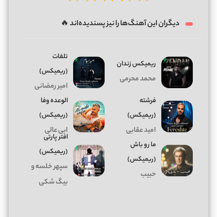
دیگران این آهنگ‌ها را نیز پسندیده‌اند 🔥
تلفات
ریمیکس زندان
(ریمیکس)
محمد محرمی
امیر رمضانی
فرشته
الوعده وفا
(ریمیکس)
(ریمیکس)
امید عقابی
ابی عالی
افتر پارتی
ما رو باش
(ریمیکس)
(ریمیکس)
سپهر خلسه و
حبیب
بیگ شکی