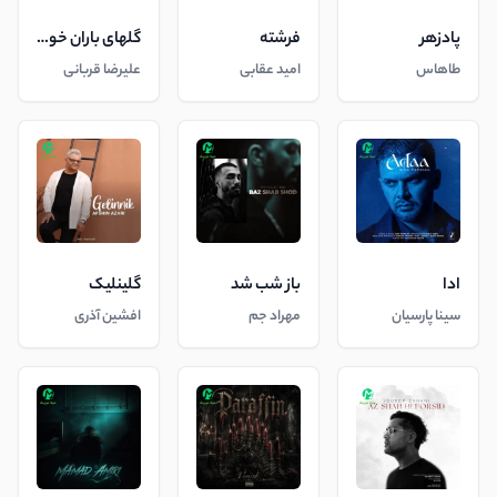
پادزهر
فرشته
گلهای باران خورده
طاهاس
امید عقابی
علیرضا قربانی
ادا
باز شب شد
گلینلیک
سینا پارسیان
مهراد جم
افشین آذری