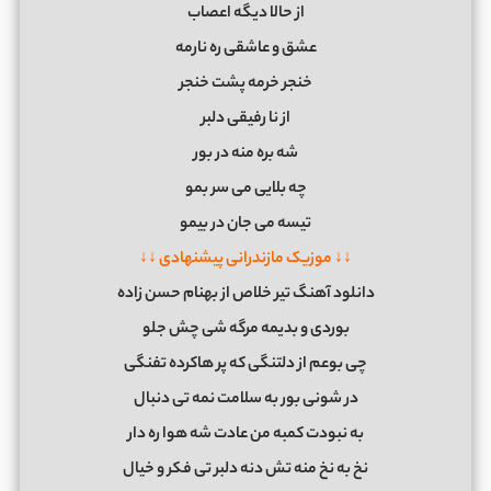
از ﺣﺎﻟﺎ دﻳﮕﻪ اﻋﺼﺎب
ﻋﺸﻖ و ﻋﺎﺷﻘﻰ ره ﻧﺎرﻣﻪ
ﺧﻨﺠﺮ ﺧﺮﻣﻪ ﭘﺸﺖ ﺧﻨﺠﺮ
از ﻧﺎ رﻓﻴﻘﻰ دﻟﺒﺮ
ﺷﻪ ﺑﺮه ﻣﻨﻪ در ﺑﻮر
ﭼﻪ ﺑﻠﺎﻳﻰ ﻣﻰ ﺳﺮ ﺑﻤﻮ
ﺗﻴﺴﻪ ﻣﻰ ﺟﺎن در ﺑﻴﻤﻮ
↓↓ موزیک مازندرانی پیشنهادی ↓↓
دانلود آهنگ تیر خلاص از بهنام حسن زاده
ﺑﻮردی و ﺑﺪﻳﻤﻪ ﻣﺮﮔﻪ ﺷﻰ ﭼﺶ ﺟﻠﻮ
ﭼﻰ ﺑﻮﻋﻢ از دﻟﺘﻨﮕﻰ ﻛﻪ ﭘﺮ ﻫﺎﻛﺮده ﺗﻔﻨﮕﻰ
در ﺷﻮﻧﻰ ﺑﻮر ﺑﻪ ﺳﻠﺎﻣﺖ ﻧﻤﻪ ﺗﻰ دﻧﺒﺎل
ﺑﻪ ﻧﺒﻮدت ﻛﻤﺒﻪ ﻣﻦ ﻋﺎدت ﺷﻪ ﻫﻮا ره دار
ﻧﺦ ﺑﻪ ﻧﺦ ﻣﻨﻪ ﺗﺶ دﻧﻪ دﻟﺒﺮ ﺗﻰ ﻓﻜﺮ و ﺧﻴﺎل