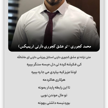
متن ترانه تو عشق کجوری دارنی استایل ورزشی دارنی ای ماشالله
ﻛﻰ ﻓﻜﺮﺷﻪ ﻛﺮده ﺗﻰ دل ﻣﻴﺴﻪ ﺳﻨﮕﺮ ﺑﻴﻴﺮه
اوﻧﺘﺎ ﻋﺰﻳﺰ ﻛﻴﻪ ﺑﻴﺎردی ﻣﻰ ﺟﺎ ره ﺑﻴﻴﺮه
ﻫﺮﻛﺎری ﻫﺎﻛﺮدﻣﻪ
ﺗﺎ اﻳﻦ راﺑﻄﻪ ﭘﺎﻳﺪار ﺑﻤﻮﻧﻪ
ﺗﻮ ﻣﺎل ﻣﻮﻧﺪن ﻧﻮﻳﻰ
ﺑﻮردﻧﻴﺴﻪ داﺷﺘﻰ ﺑﻬﻮﻧﻪ