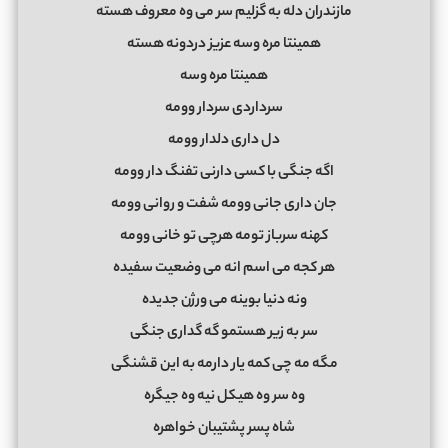
ﻣﺎزﻧﺪران دﻟﻪ ﺑﻪ ﮔﺰﻟﻴﻢ ﺳﺮ ﻣﻰ وه ﻣﻌﺮوف ﻫﺴﺘﻪ
ﻫﻤﻴﻨﺘﺎ ﻣﺮه وﺳﻪ ﻋﺰﻳﺰ دردوﻧﻪ ﻫﺴﺘﻪ
ﻫﻤﻴﻨﺘﺎ ﻣﺮه وﺳﻪ
ﺳﺮداردی ﺳﺮدار ووﻣﻪ
دل داری دﻟﺪار ووﻣﻪ
اﮔﻪ ﺟﻨﮕﻰ ﺑﺎ ﻛﺴﻰ دارﻧﻰ ﺗﻔﻨﮓ دار ووﻣﻪ
ﺟﺎن داری ﺟﺎﻧﻰ ووﻣﻪ ﺷﻔﺖ و رواﻧﻰ ووﻣﻪ
ﻛﻬﻨﻪ ﺳﺮﺑﺎز ﺗﻮﻣﻪ ﻫﺮﭼﻰ ﺗﻮ ﺧﺎﻧﻰ ووﻣﻪ
ﻫﺮ ﻛﺠﻪ ﻣﻰ اﺳﻢ اﻧﻪ ﻣﻰ وﺿﻌﻴﺖ ﺳﻔﻴﺪه
وﻧﻪ دﻧﻴﺎ ﺑﻮﻳﻨﻪ ﻣﻰ ورژن ﺟﺪﻳﺪه
ﺳﺮ ﺑﻪ زﻳﺮ ﻫﺴﺘﻤﻮ ﮔﻪ ﮔﺪاری ﺟﻨﮕﻰ
ﻣﮕﻪ ﻣﻪ ﭼﻰ ﻛﻤﻪ ﻳﺎر دارﻣﻪ ﺑﻪ اﻳﻦ ﻗﺸﻨﮕﻰ
وه ﺳﺮ وه ﻫﻴﻜﻞ ﻧﻴﻪ وه ﺟﻴﮕﺮه
ﺷﺎه ﭘﺴﺮ ﭘﺸﺘﻴﺒﺎن ﺧﻮاﻫﺮه