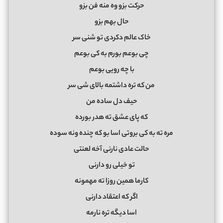
ﺣﺮﻛﺖ ﺑﺰو وه ﻣﻨﻪ ﻓﻦ ﺑﺰو
ﺣﺎل ﺑﻬﻢ ﺑﺰو
ﺧﺎک ﻋﺎﻟﻢ دﻛﺮدی ﺗﻮ ﺷﻨﻰ ﺳﺮ
ﭼﻰ ﺑﻮﻋﻢ ﺑﻮرم ﺑﻪ ﻛﻰ ﺑﻮﻋﻢ
ﺑﺎ ﭼﻪ روﻳﻰ ﺑﻮﻋﻢ
ﻣﻦ ﻛﻪ ﺗﺮه داﺷﺘﻤﻪ ﺑﺎﻟﺎی ﺷﻰ ﺳﺮ
ﺣﻴﻒ دل ﺳﺎده ﻣﻦ
ﻛﻪ ﭘﺎی ﻋﺸﻖ ﺗﻪ ﻫﺪر ﺑﻮرده
ﻣﺮه ﺗﻪ ﺑﻪ ﻛﻰ ﺑﺮوﺗﻰ اﺳﺎ ﺑﻮ ﻛﻪ ﭼﻨﺪه وﻧﻪ ﺳﻮده
ﺣﺎﻟﺖ ﻋﺎدی ﻧﺎرﻧﻰ آﺧﻪ ﻟﻌﻨﺘﻰ
ﺗﻮ ﺧﻴﻠﻰ رو دارﻧﻰ
ﻛﺎرﻣﺎ ﻫﻤﻴﻦ روزا ﺗﻪ ﻣﻬﻤﻮﻧﻪ
اﮔﺮ ﻛﻪ اﻋﺘﻘﺎد دارﻧﻰ
اﺳﺎ دﻳﮕﻪ ﺗﺮه ﻧﺎرﻣﻪ