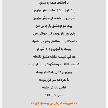
ﺑﺎ اﺧﺘﻠﺎف ﻫﻤﻪ ره ﺳﺮی
ﭘﻴﮏ اول ﻋﺸﻖ ﻣﻨﻪ دوش ﺑﺮارون
ﺷﻮﻣﻰ ﺑﺎﻟﺎ ﺑﺎﻫﻢ ای ﻧﻮش ﺑﺮارون
ﭘﻴﮏ دوم ﻋﺸﻖ ﻳﺎر ﺟﺎﻧﻰ ﻣﻦ
ﭘﺎی اون ﻳﺎر ﺑﻮرده ﻛﻞ ﺟﻮاﻧﻰ ﻣﻦ
ﺧﺘﻢ ﻛﻠﺎم ﺳﺮ ﺳﻠﺎﻣﺘﻰ ﻫﺮ ﭼﻰ ﺑﺎﻣﺮام
ﺑﺮﺳﻪ ﺑﻪ آﺑﺠﻰ و داداﺷﻴﺎم
ﻫﺮ ﻛﻰ ﺷﻴﺴﻪ دارﻧﻪ ﻋﺸﻖ ﻧﺎﺗﻤﺎم
ﺷﻮﻣﻪ ﺑﺎﻟﺎ اﻧﻪ ﺧﻮﻣﻪ ﮔﻮش ﻣﻰ ﻳﺎر ﺑﺮﺳﻪ
روزی ﺑﻮه دل ﺑﻪ دﻟﺪار ﺑﺮﺳﻪ
ﺗﺎ ﻧﻤﺮدﻣﻪ ﺳﺮ ﻗﺮار ﺑﺮﺳﻪ
ﻗﻠﺒﻰ دﻟﻪ ﺗﻰ ﺟﺎﻋﻪ
ﻋﺎ ﻣﻦ ﺷﻰ اﺗﺎ دا
↓↓ موزیک مازندرانی پیشنهادی ↓↓