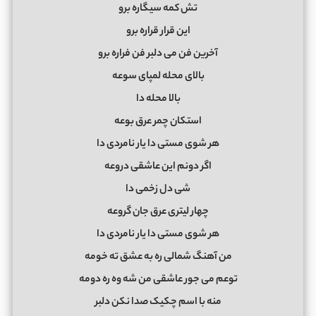
ﺗﺶ ﻛﻤﻪ ﺳﻴﮕﺎره ﺑﺮو
اﻳﻦ ﻗﺮار ﻗﺮاره ﺑﺮو
آﺧﺮﻳﻦ ﻓﻦ ﻣﻰ دﻟﺒﺮ ﻓﻦ ﻓﺮاره ﺑﺮو
ﺑﺎﻟﺎی ﻣﺤﻠﻪ ﻟﻤﭙﺎی ﺳﻮﻋﻪ
ﺑﺎﻟﺎ ﻣﺤﻠﻪ دا
اﺳﺘﻜﺎن ﭼﻤﺮ ﻋﺮق ﺑﻮﻋﻪ
ﻫﺮ ﺷﻮی ﻣﺴﺘﻰ دا ﻳﺎر ﻧﺎﻣﺮدی دا
اﮔﺮ دوﻧﻢ اﻳﻦ ﻋﺎﺷﻘﻰ دروﻋﻪ
ﺷﻰ دل زﺧﻤﻰ دا
ﭼﻬﺎر ﻟﻴﺘﺮی ﻋﺮق ﺟﺎن ﮔﺮوﻋﻪ
ﻫﺮ ﺷﻮی ﻣﺴﺘﻰ دا ﻳﺎر ﻧﺎﻣﺮدی دا
ﻣﻦ آﻫﻨﮓ ﺷﻤﺎﻟﻰ ره ﺑﻪ ﻋﺸﻖ ﺗﻪ ﺧﻮﻣﻪ
ﺗﻮﻋﻢ ﻣﻰ ﺟﻮر ﻋﺎﺷﻘﻰ ﻣﻦ ﺷﻪ وه ره دوﻣﻪ
ﻣﻨﻪ ﺑﺎ اﺳﻢ ﭼﻜﻴﮏ ﺻﺪا ﻧﻜﻦ دﻟﺒﺮ