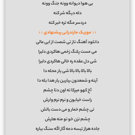
ﺑﻰ ﻫﻮا دﻳﻮاﻧﻪ ووﻧﻪ ﺟﻨﮓ ووﻧﻪ
دﻟﻪ دﻳﮕﻪ ﺷﺮ ﻛﻨﻪ
دردﺳﺮ ﻣﮕﻪ ﺗﺮه ﺧﺒﺮ ﻛﻨﻪ
↓↓ موزیک مازندرانی پیشنهادی ↓↓
دانلود آهنگ ناز تی شصت از ابی عالی
ﻣﻰ ﻣﺴﺖ ﭘﻠﻨﮓ زﺧﻤﻰ ﻫﺎﻛﺮدی دﻟﺒﺮا
ﺷﻰ دل ﻋﻘﺪه ره ﺧﺎﻟﻰ ﻫﺎﻛﺮدی دﻟﺒﺮا
ﺑﺎﻟﺎ ﺑﺎﻟﺎ ﺑﺎﻟﺎ ﺑﺎﻟﺎ ﺷﻰ ﻳﺎر ﻣﺤﻠﻪ دا
آﻳﻨﻪ و ﺷﻤﻌﺪون ﺑﻴﺎرﻳﻦ ﻳﺎر ﻫﺪا ﺑﻠﻪ دا
آخ ﻛﻬﻮ ﻣﻴﺮﻛﺎ ﺗﻪ اون دﺗﺎ ﭼﺸﻢ
راﺳﺖ ﺧﻴﺎﺑﻮن و ﻧﺮم ﻧﺮم وارش
ﺗﻰ ﭼﺸﻢ ﺧﻤﺎر و ﻣﻰ دﺳﺖ ﺑﺎﻟﺶ
ﭼﺸﻢ ﻧﺰن ﺧﻮ ﺗﻮ ﻣﻨﻪ ﻫﺎرش
ﺟﺎده ﻫﺮاز ﺗﻴﺴﻪ دﻣﻪ ﮔﺎز اﮔﻪ ﺳﻨﮓ ﺑﺒﺎره