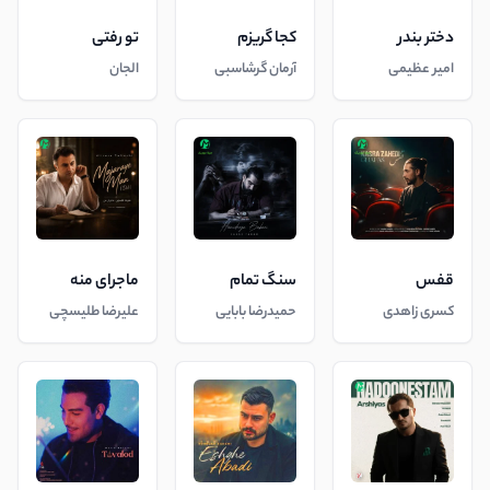
دختر بندر
کجا گریزم
تو رفتی
امیر عظیمی
آرمان گرشاسبی
الجان
قفس
سنگ تمام
ماجرای منه
کسری زاهدی
حمیدرضا بابایی
علیرضا طلیسچی