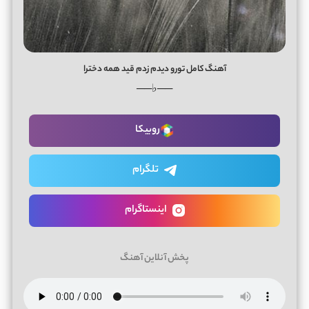
آهنگ کامل تورو دیدم زدم قید همه دخترا
──♭──
روبیکا
تلگرام
اینستاگرام
پخش آنلاین آهنگ