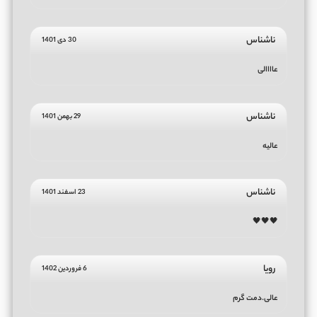
ناشناس
30 دی 1401
عاااالی
ناشناس
29 بهمن 1401
عالیه
ناشناس
23 اسفند 1401
🖤🖤🖤
رویا
6 فروردین 1402
عالی.دمت گرم