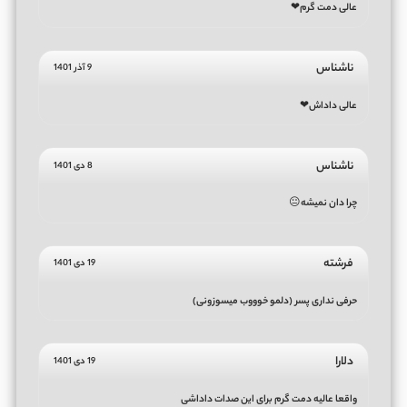
عالی دمت گرم❤
ناشناس
9 آذر 1401
عالی داداش❤
ناشناس
8 دی 1401
چرا دان نمیشە😐
فرشته
19 دی 1401
حرفی نداری پسر (دلمو خوووب میسوزونی)
دلارا
19 دی 1401
واقعا عالیه دمت گرم برای این صدات داداشی