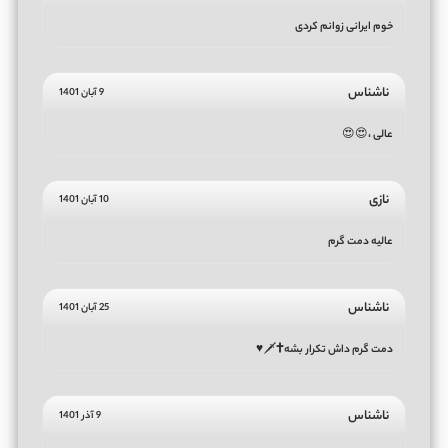
خوم ایرانی زوانم کردی
ناشناس
9 آبان 1401
عالی ،😍😍
نازی
10 آبان 1401
عالیه دمت گرم
ناشناس
25 آبان 1401
دمت گرم داش تکرار بشه🕇🗡♥
ناشناس
9 آذر 1401