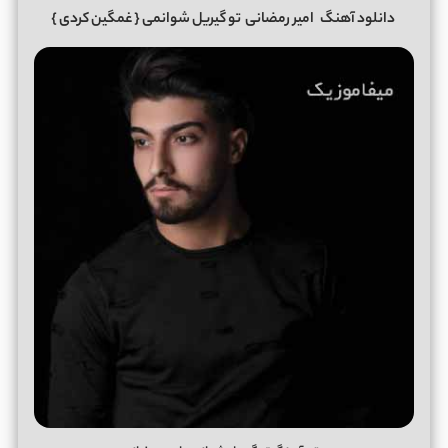
دانلود آهنگ
امیر رمضانی
تو گیریل شوانمی
{ غمگین کردی }