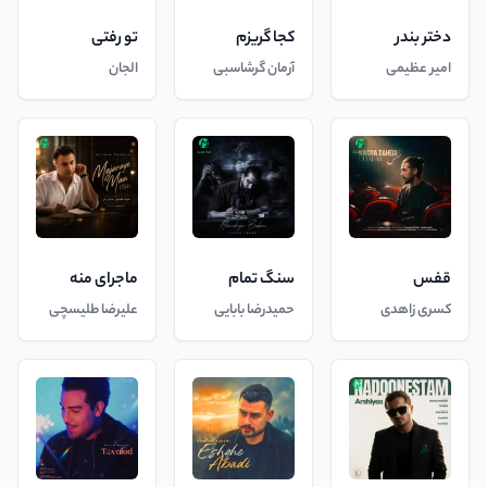
دختر بندر
کجا گریزم
تو رفتی
امیر عظیمی
آرمان گرشاسبی
الجان
قفس
سنگ تمام
ماجرای منه
کسری زاهدی
حمیدرضا بابایی
علیرضا طلیسچی