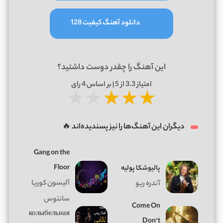
دانلود آهنگ کیفیت 128
این آهنگ را چقدر دوست داشتید؟
امتیاز
3.3
از 5 | بر اساس
4
رای
★
★
★
★
★
دیگران این آهنگ‌ها را نیز پسندیده‌اند 🔥
Gang on the
Floor
پالیوشکا پولیه
آلیسون کوریا
آندره ریو
سانتوس
Come On
колыбельная
Don’t