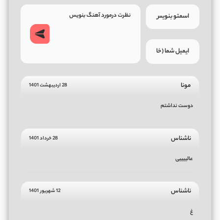
مونا
28 اردیبهشت 1401
دوست نداشتم
ناشناس
28 خرداد 1401
عالییییی
ناشناس
12 شهریور 1401
غ