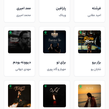
فرشته
پارافین
ممد امیری
امید عقابی
ویناک
محمد امیری
بزار برو
برای تو
دیوونه بودم
شایان یو
مهیار و گاد پوری
مهدی جهانی