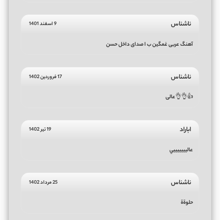
ناشناس
9 اسفند 1401
آهنگ عربی غمگین ب ا صدای داخل حسن
ناشناس
17 فروردین 1402
👍👌👌عالی
اباراد
19 تیر 1402
عاليييييييي
ناشناس
25 مرداد 1402
حلوةة