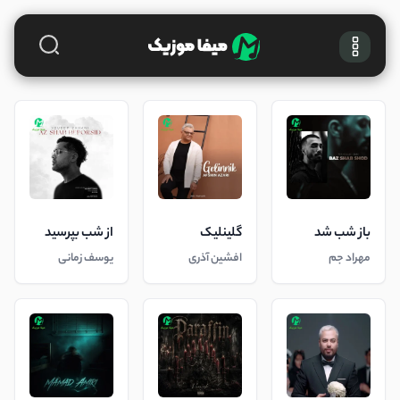
باز شب شد
گلینلیک
از شب بپرسید
مهراد جم
افشین آذری
یوسف زمانی