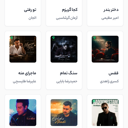
دختر بندر
کجا گریزم
تو رفتی
امیر عظیمی
آرمان گرشاسبی
الجان
قفس
سنگ تمام
ماجرای منه
کسری زاهدی
حمیدرضا بابایی
علیرضا طلیسچی