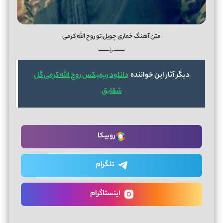
متن آهنگ خماری چویل تو روح الله کرمی
──♭──
دیگر آثار این خواننده
دانلود ریمیکس روح الله کرمی گل
شقایق
روبیکا
تلگرام
اینستاگرام