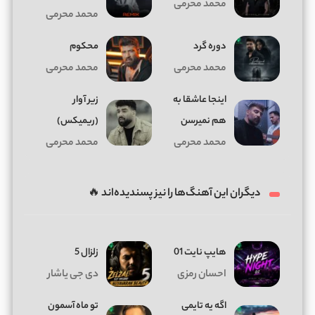
محمد محرمی
محمد محرمی
دوره گرد
محکوم
محمد محرمی
محمد محرمی
اﻳﻨﺠﺎ ﻋﺎﺷﻘﺎ ﺑﻪ
زیر آوار
ﻫﻢ نمیرسن
(ریمیکس)
محمد محرمی
محمد محرمی
دیگران این آهنگ‌ها را نیز پسندیده‌اند 🔥
هایپ نایت 01
زلزال 5
احسان رمزی
دی جی یاشار
اگه یه تایمی
تو ماه آسمون