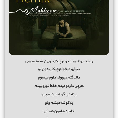
ریمیکس دنیارو میخوام چیکار بدون تو محمد محرمی
دنیارو میخوام‌چیکار بدون تو
دلتنگتم‌دیوونه دارم میمیرم
هرچی دارمو‌میدم فقط تورو‌ببینم
ازته دل گریه میکنم یهو
یه‌گوشه‌میشم ولو
خاطره هامون همش