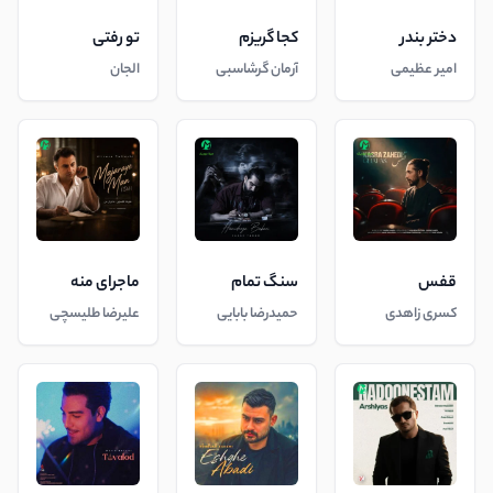
دختر بندر
کجا گریزم
تو رفتی
امیر عظیمی
آرمان گرشاسبی
الجان
قفس
سنگ تمام
ماجرای منه
کسری زاهدی
حمیدرضا بابایی
علیرضا طلیسچی