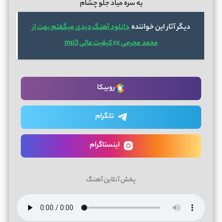
یه سره میاد جلو چشام
دیگر آثار این خواننده
دانلود آهنگ دیدی میگفتم بهت از
محمد محرمی »» کیفیت عالی mp3
روبیکا
تلگرام
اینستاگرام
پخش آنلاین آهنگ