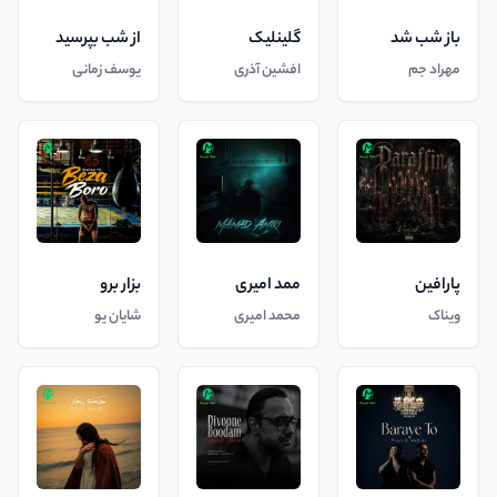
باز شب شد
گلینلیک
از شب بپرسید
مهراد جم
افشین آذری
یوسف زمانی
پارافین
ممد امیری
بزار برو
ویناک
محمد امیری
شایان یو