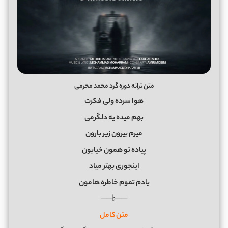
متن ترانه دوره گرد محمد محرمی
ﻫﻮا ﺳﺮده وﻟﻰ ﻓﻜﺮت
ﺑﻬﻢ ﻣﻴﺪه ﻳﻪ دﻟﮕﺮﻣﻰ
ﻣﻴﺮم ﺑﻴﺮون زﻳﺮ ﺑﺎرون
ﭘﻴﺎده ﺗﻮ ﻫﻤﻮن ﺧﻴﺎﺑﻮن
اﻳﻨﺠﻮری ﺑﻬﺘﺮ ﻣﻴﺎد
ﻳﺎدم ﺗﻤﻮم ﺧﺎﻃﺮه ﻫﺎﻣﻮن
──♭──
متن کامل