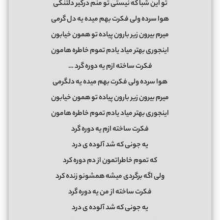
تو این شبا که نیستی تو منم درگیر دلتنگی
هوا سرده ولی فکرت بهم میده یه دل گرمی
میرم بیرون زیر بارون پیاده تو همون خیابون
اینجوری بهتر میاد یادم تموم خاطره هامون
فکرت ساخته ازم یه دوره گرد …
ﻫﻮا ﺳﺮده وﻟﻰ ﻓﻜﺮت ﺑﻬﻢ ﻣﻴﺪه ﻳﻪ دﻟﮕﺮﻣﻰ
ﻣﻴﺮم ﺑﻴﺮون زﻳﺮ ﺑﺎرون ﭘﻴﺎده ﺗﻮ ﻫﻤﻮن ﺧﻴﺎﺑﻮن
اﻳﻨﺠﻮری ﺑﻬﺘﺮ ﻣﻴﺎد ﻳﺎدم ﺗﻤﻮم ﺧﺎﻃﺮه ﻫﺎﻣﻮن
فکرت ساخته ازم یه دوره گرد
یه جونی که شد آلوده ی درد
که تموم خاطراتمون از دم دوره کرد
ولی اگه برگردی میشه همشونو زنده کرد
فکرت ساخته از من یه دوره گرد
یه جونی که شد آلوده ی درد