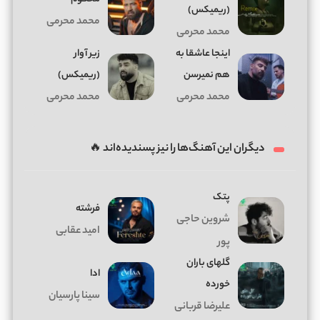
(ریمیکس)
محمد محرمی
محمد محرمی
اﻳﻨﺠﺎ ﻋﺎﺷﻘﺎ ﺑﻪ
زیر آوار
ﻫﻢ نمیرسن
(ریمیکس)
محمد محرمی
محمد محرمی
دیگران این آهنگ‌ها را نیز پسندیده‌اند 🔥
پتک
فرشته
شروین حاجی
امید عقابی
پور
گلهای باران
ادا
خورده
سینا پارسیان
علیرضا قربانی