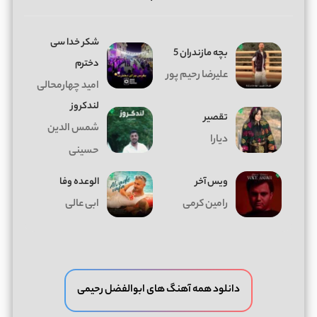
شکر خدا سی
بچه مازندران 5
دخترم
علیرضا رحیم پور
امید چهارمحالی
لندکروز
تقصیر
شمس الدین
دیارا
حسینی
ویس آخر
الوعده وفا
رامین کرمی
ابی عالی
دانلود همه آهنگ های ابوالفضل رحیمی