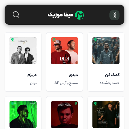
کمک کن
دیدی
عزیزم
حمید رخشنده
مسیح و آرش AP
نوان