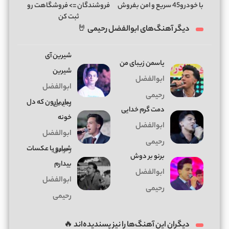
با خودرو45 سریع و امن بفروش
فروشندگان => فروشگاهت رو
ثبت کن
دیگر آهنگ‌های ابوالفضل رحیمی 🤘
شیرین آی
یاسمن زیبای من
شیرین
ابوالفضل
ابوالفضل
رحیمی
ببار بارون که دل
رحیمی
دمت گرم خدایی
خونه
ابوالفضل
ابوالفضل
رحیمی
شبارو با عکسات
رحیمی
برنو بر دوش
بیدارم
ابوالفضل
ابوالفضل
رحیمی
رحیمی
دیگران این آهنگ‌ها را نیز پسندیده‌اند 🔥