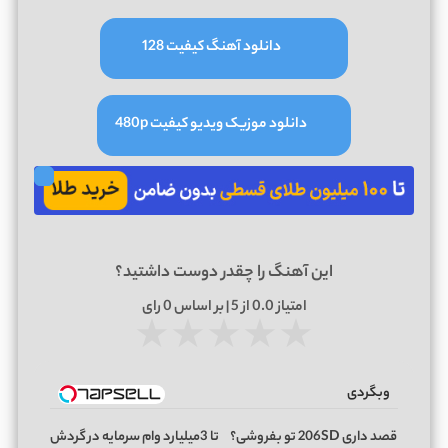
دانلود آهنگ کیفیت 128
دانلود موزیک ویدیو کیفیت 480p
این آهنگ را چقدر دوست داشتید؟
امتیاز
0.0
از 5 | بر اساس
0
رای
★
★
★
★
★
وبگردی
قصد داری 206SD تو بفروشی؟
تا 3میلیارد وام سرمایه در گردش