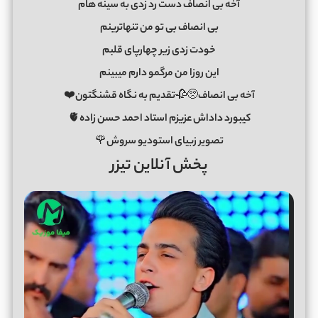
آخه بی انصاف دست رد زدی به سینه هام
بی انصاف بی تو من تنهاترینم
خودت زدی زیر چهارپای قلبم
این روزا من مرگمو دارم میبینم
آخه بی انصاف🥺🥀تقدیم به نگاه قشنگتون❤️
کیبورد داداش عزیزم استاد احمد حسن زاده🫀
تصویر زبیای استودیو سروش🌹
پخش آنلاین تیزر