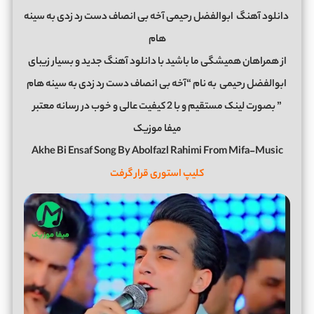
دانلود آهنگ
ابوالفضل رحیمی آخه بی انصاف دست رد زدی به سینه
هام
از همراهان همیشگی ما باشید با دانلود آهنگ جدید و بسیار زیبای
ابوالفضل رحیمی
به نام “آخه بی انصاف دست رد زدی به سینه هام
” بصورت لینک مستقیم و با 2 کیفیت عالی و خوب در رسانه معتبر
میفا موزیک
Akhe Bi Ensaf Song By Abolfazl Rahimi From Mifa-Music
کلیپ استوری قرار گرفت