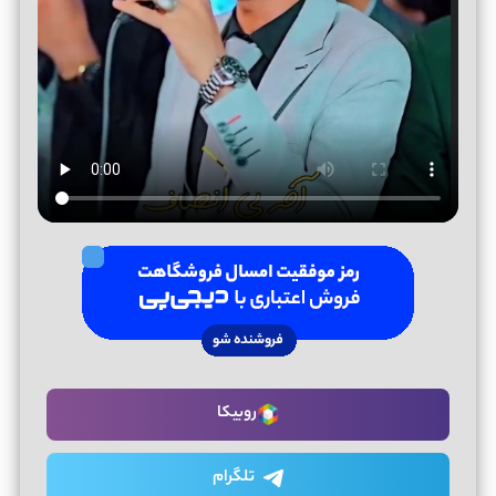
روبیکا
تلگرام