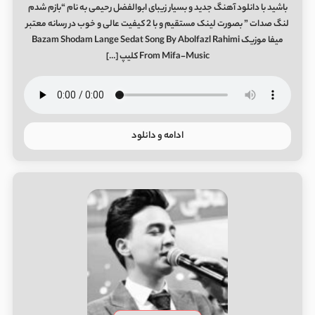
باشید با دانلود آهنگ جدید و بسیار زیبای ابوالفضل رحیمی به نام “ﺑﺎزم ﺷﺪم
ﻟﻨﮓ ﺻﺪات ” بصورت لینک مستقیم و با 2 کیفیت عالی و خوب در رسانه معتبر
میفا موزیک Bazam Shodam Lange Sedat Song By Abolfazl Rahimi
From Mifa-Music کلیپ […]
ادامه و دانلود