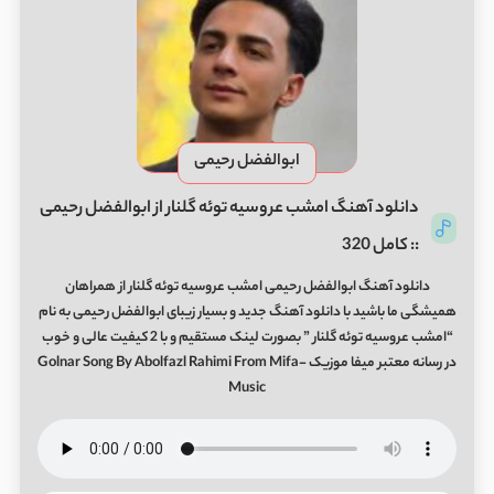
ابوالفضل رحیمی
دانلود آهنگ امشب عروسیه توئه گلنار از ابوالفضل رحیمی
:: کامل 320
دانلود آهنگ ابوالفضل رحیمی امشب عروسیه توئه گلنار از همراهان
همیشگی ما باشید با دانلود آهنگ جدید و بسیار زیبای ابوالفضل رحیمی به نام
“امشب عروسیه توئه گلنار ” بصورت لینک مستقیم و با 2 کیفیت عالی و خوب
در رسانه معتبر میفا موزیک Golnar Song By Abolfazl Rahimi From Mifa-
Music