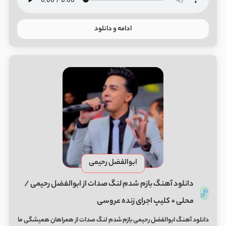
ادامه و دانلود
ابوالفضل رحیمی
دانلود آهنگ ﺑﺎزم ﺷﺪم ﻟﻨﮓ ﺻﺪات از ابوالفضل رحیمی /
محلی + کلیپ اجرای زنده عروسی
دانلود آهنگ ابوالفضل رحیمی ﺑﺎزم ﺷﺪم ﻟﻨﮓ ﺻﺪات از همراهان همیشگی ما