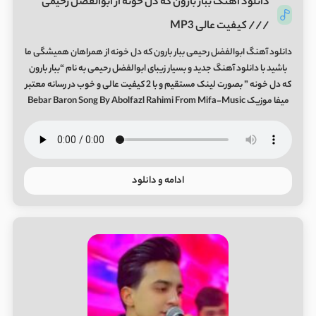
دانلود آهنگ ببار بارون که دل خونه از ابوالفضل رحیمی
/// کیفیت عالی MP3
دانلود آهنگ ابوالفضل رحیمی ببار بارون که دل خونه از همراهان همیشگی ما
باشید با دانلود آهنگ جدید و بسیار زیبای ابوالفضل رحیمی به نام “ببار بارون
که دل خونه ” بصورت لینک مستقیم و با 2 کیفیت عالی و خوب در رسانه معتبر
میفا موزیک Bebar Baron Song By Abolfazl Rahimi From Mifa-Music
ادامه و دانلود