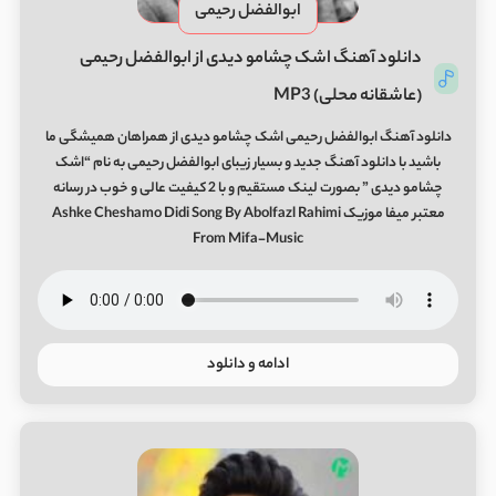
ابوالفضل رحیمی
دانلود آهنگ اشک چشامو دیدی از ابوالفضل رحیمی
(عاشقانه محلی) MP3
دانلود آهنگ ابوالفضل رحیمی اشک چشامو دیدی از همراهان همیشگی ما
باشید با دانلود آهنگ جدید و بسیار زیبای ابوالفضل رحیمی به نام “اشک
چشامو دیدی ” بصورت لینک مستقیم و با 2 کیفیت عالی و خوب در رسانه
معتبر میفا موزیک Ashke Cheshamo Didi Song By Abolfazl Rahimi
From Mifa-Music
ادامه و دانلود