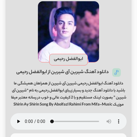
ابوالفضل رحیمی
دانلود آهنگ شیرین آی شیرین از ابوالفضل رحیمی
دانلود آهنگ ابوالفضل رحیمی شیرین آی شیرین از همراهان همیشگی ما
باشید با دانلود آهنگ جدید و بسیار زیبای ابوالفضل رحیمی به نام “شیرین آی
شیرین ” بصورت لینک مستقیم و با 2 کیفیت عالی و خوب در رسانه معتبر میفا
موزیک Shirin Ay Shirin Song By Abolfazl Rahimi From Mifa-Music