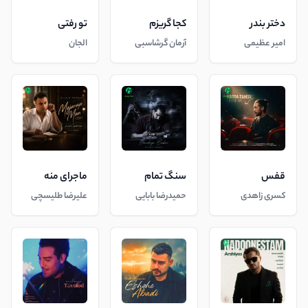
دختر بندر
کجا گریزم
تو رفتی
امیر عظیمی
آرمان گرشاسبی
الجان
قفس
سنگ تمام
ماجرای منه
کسری زاهدی
حمیدرضا بابایی
علیرضا طلیسچی