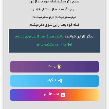
ﺳﻮی دﮔﺮ ﻣﻴﻜﻨﻢ ﻗﺒﻠﻪ ﺧﻮد ﺑﻌﺪ از اﻳﻦ
ﺳﻮی دﮔﺮ ﻣﻴﻜﻨﻢ از ﻏﻤﺖ ای ﻧﺎزﻧﻴﻦ
ﻋﺰم ﺳﻔﺮ ﻣﻴﻜﻨﻢ ﻋﺰم ﺳﻔﺮ ﻣﻴﻜﻨﻢ
ﻗﺒﻠﻪ ﺧﻮد ﺑﻌﺪ از اﻳﻦ ﺳﻮی دﮔﺮ ﻣﻴﻜﻨﻢ
دیگر آثار این خواننده
دانلود آهنگ بعد از سلام ای دلدارم
اول خیلی دوستت میدارم
روبیکا
تلگرام
اینستاگرام