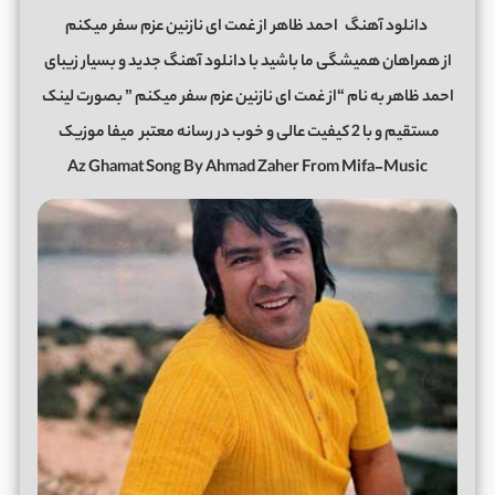
دانلود آهنگ
احمد ظاهر
از غمت ای نازنین عزم سفر میکنم
از همراهان همیشگی ما باشید با دانلود آهنگ جدید و بسیار زیبای
احمد ظاهر به نام “از غمت ای نازنین عزم سفر میکنم ” بصورت لینک
مستقیم و با 2 کیفیت عالی و خوب در رسانه معتبر
میفا موزیک
Az Ghamat Song By Ahmad Zaher From Mifa-Music