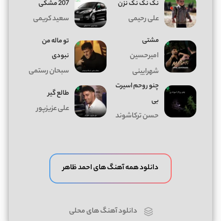
نک نک نک نزن
207 مشکی
علی رحیمی
سعید کریمی
مشتی
تو ماله من
امیرحسین
نبودی
سبحان رستمی
شهرایینی
چنو روحم اسیرت
طالع گیر
بی
علی عزیزپور
حسن ترکاشوند
دانلود همه آهنگ های احمد ظاهر
دانلود آهنگ های محلی