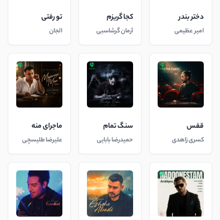
دختر بندر
کجا گریزم
تو رفتی
امیر عظیمی
آرمان گرشاسبی
الجان
قفس
سنگ تمام
ماجرای منه
کسری زاهدی
حمیدرضا بابایی
علیرضا طلیسچی