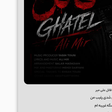
قاتل علی میر
 شدی رغیب من
گه غریبه ام