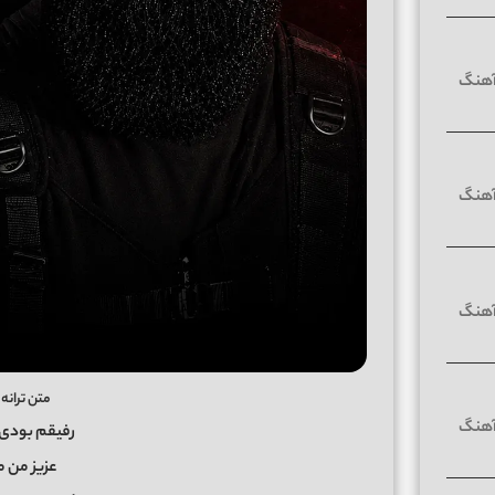
متن ترانه 
رفیقم بودی
عزیز من م