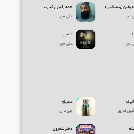
 رفتن (ریمیکس)
همه رفتن از کنارت
 میر
علی میر
ا
عصبی
 میر
علی میر
نلیک
معجزه
ین آذری
جی دال
ته
دختر شمرون