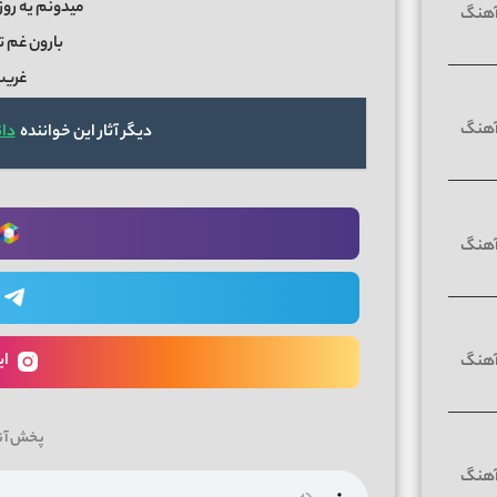
میدونم یه رو
بارون غم 
غریب
دیگر آثار این خواننده
دان
ای
پخش آن