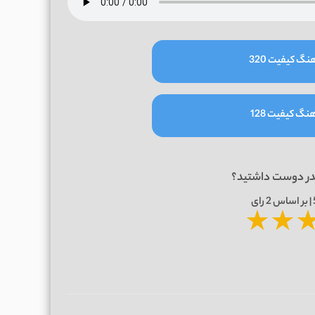
نگ کیفیت 320
نگ کیفیت 128
در دوست داشتید؟
2
رای
★
★