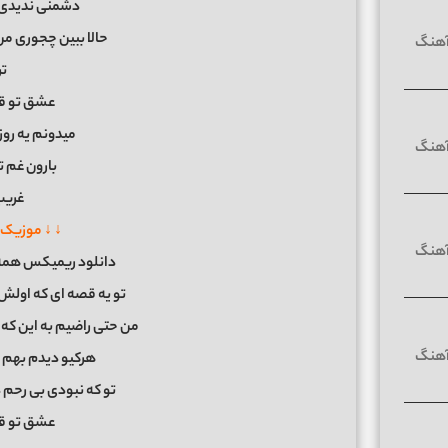
دشمنی ندیدی مث
حالا ببین چجوری م
ت
عشق تو قا
میدونم یه رو
بارون غم 
غریب
↓ ↓ موزیک 
دانلود ریمیکس همه رف
تو یه قصه ای که اول
من حتی راضیم به این که ب
هرکیو دیدم بهم 
تو که نبودی بی رحم د
عشق تو قا