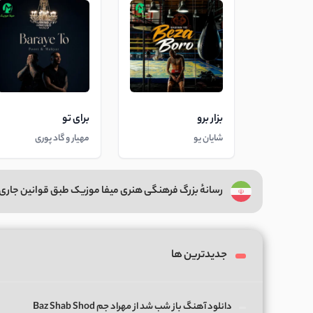
بزار برو
برای تو
شایان یو
مهیار و گاد پوری
رسانهٔ بزرگ فرهنگی هنری میفا موزیک طبق قوانین جاری 
جدیدترین ها
دانلود آهنگ باز شب شد از مهراد جم Baz Shab Shod