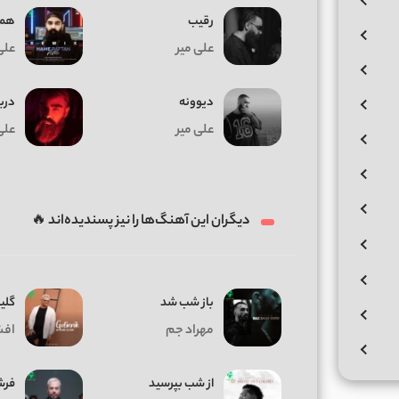
رقیب
همه
علی میر
علی
دیوونه
دری
علی میر
علی
دیگران این آهنگ‌ها را نیز پسندیده‌اند 🔥
باز شب شد
گلی
مهراد جم
افش
از شب بپرسید
فرش