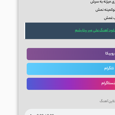
زی میزنه به سرش
تو‌کمینه نمش
 غمش‌
لود آهنگ علی میر بیتابشم
روبیکا
تلگرام
نستاگرام
لاین آهنگ