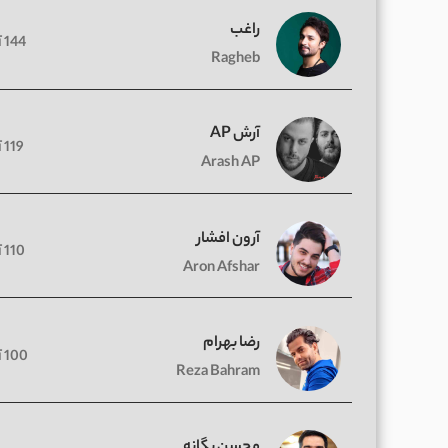
راغب
144 آهنگ
Ragheb
آرش AP
119 آهنگ
Arash AP
آرون افشار
110 آهنگ
Aron Afshar
رضا بهرام
100 آهنگ
Reza Bahram
محسن یگانه