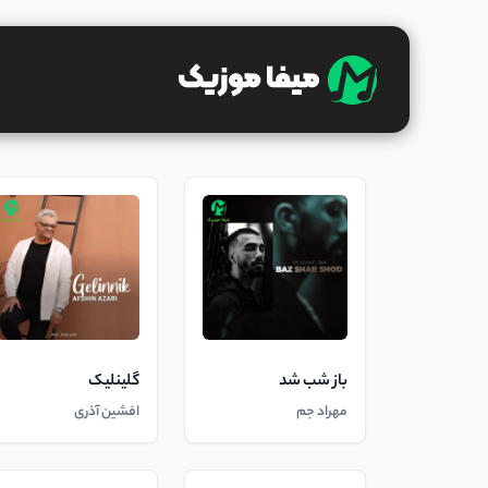
باز شب شد
گلینلیک
مهراد جم
افشین آذری