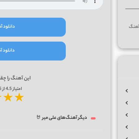
دانلود آه
دانلود آه
این آهنگ را چق
امتیاز
4.5
از 5 | بر اساس
★
★
★
دیگر آهنگ‌های علی میر 🤘