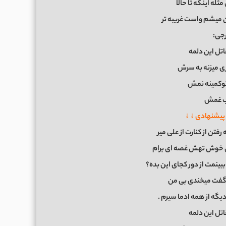
له اینکه تا حالا
ن میشم واست غریبه تر
رجی:
تل این دلمه
زی میزنه به سرش
تو‌کمینه نمش
 غمش‌
پیشنهادی ↓ ↓
تن از کنارت از علی میر
ش خوش تهش غصه ای برام
بینمت از دور کجای این بده؟
گفت میخندی بی من
یگه از همه ادما سیرم .
تل این دلمه