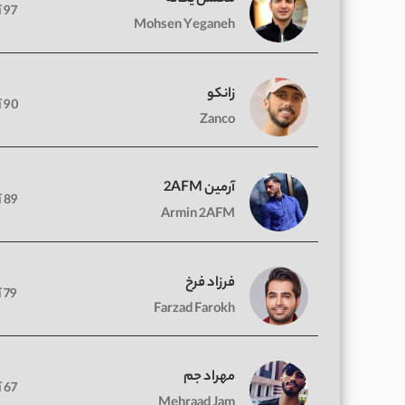
97 آهنگ
Mohsen Yeganeh
زانکو
90 آهنگ
Zanco
آرمین 2AFM
89 آهنگ
Armin 2AFM
فرزاد فرخ
79 آهنگ
Farzad Farokh
مهراد جم
67 آهنگ
Mehraad Jam