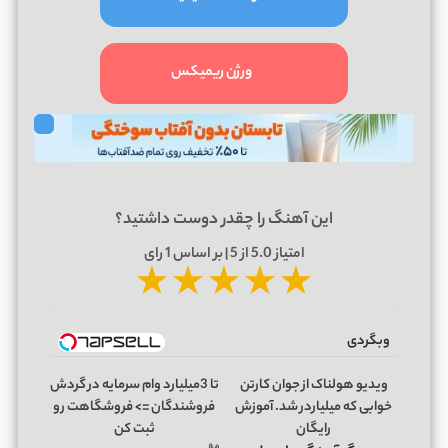
ورژن ریمیکس
این آهنگ را چقدر دوست داشتید؟
امتیاز
5.0
از 5 | بر اساس
1
رای
★
★
★
★
★
وبگردی
ویدیو هولناک از جوان کارتن
تا 3میلیارد وام سرمایه در گردش
خوابی که میلیاردر شد. آموزش
فروشندگان => فروشگاهت رو
رایگان
ثبت کن