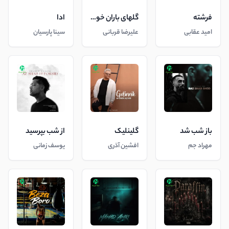
فرشته
گلهای باران خورده
ادا
امید عقابی
علیرضا قربانی
سینا پارسیان
باز شب شد
گلینلیک
از شب بپرسید
مهراد جم
افشین آذری
یوسف زمانی