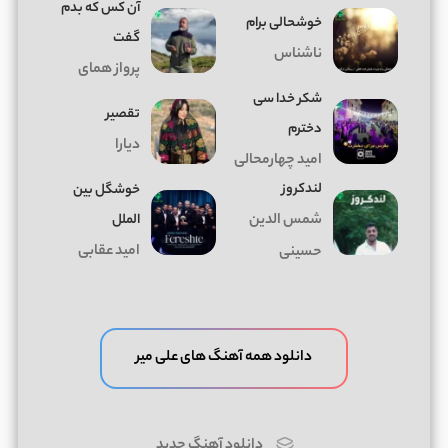
آن کس که بدم
خوشحالی برام
گفت
ناشناس
پرواز همای
شکر خدا سی
تقصیر
دخترم
دیارا
امید چهارمحالی
لندکروز
خوشگل بین
شمس الدین
الملل
امید عقابی
حسینی
دانلود همه آهنگ های علی میر
دانلود آهنگ جدید