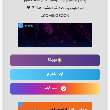
پخش سراسری از تمام‌سایت های معتبر کشور
امیدوارم دوست داشته باشید 🙏🏻🤍🖤
COMING SOON..
روبیکا
تلگرام
اینستاگرام