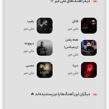
دیگر آهنگ‌های علی میر 🤘
قاتل
رقیب
علی میر
علی میر
همه رفتن
دیوونه
(ریمیکس)
علی میر
علی میر
دریا
عصبی
علی میر
علی میر
دیگران این آهنگ‌ها را نیز پسندیده‌اند 🔥