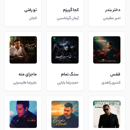
دختر بندر
کجا گریزم
تو رفتی
امیر عظیمی
آرمان گرشاسبی
الجان
قفس
سنگ تمام
ماجرای منه
کسری زاهدی
حمیدرضا بابایی
علیرضا طلیسچی