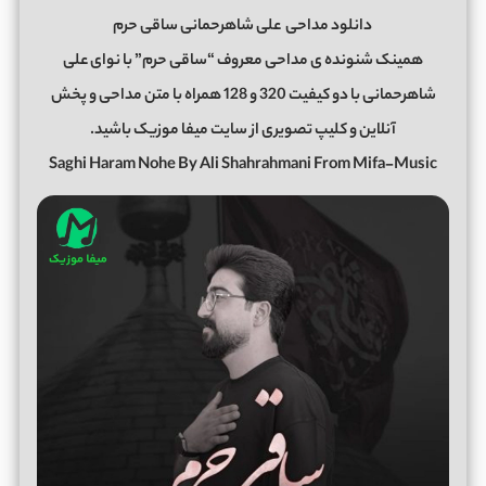
دانلود مداحی
علی شاهرحمانی ساقی حرم
همینک شنونده ی مداحی معروف “ساقی حرم” با نوای علی
شاهرحمانی با دو کیفیت 320 و 128 همراه با متن مداحی و پخش
آنلاین و کلیپ تصویری از سایت میفا موزیک باشید.
Saghi Haram Nohe By Ali Shahrahmani From Mifa-Music