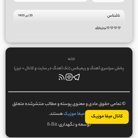
ناشناس
20 تیر 1405
💚💚💚💚ماشاالله
خانه
پخش سراسری آهنگ و ریمیکس (تک آهنگ در سایت و کانال + تیزر)
© تمامی حقوق مادی و معنوی پوسته و مطالب منتشرشده متعلق
به
میفا موزیک
هستند.
کانال میفا موزیک
توسعه و نگهداری:
8-Bit