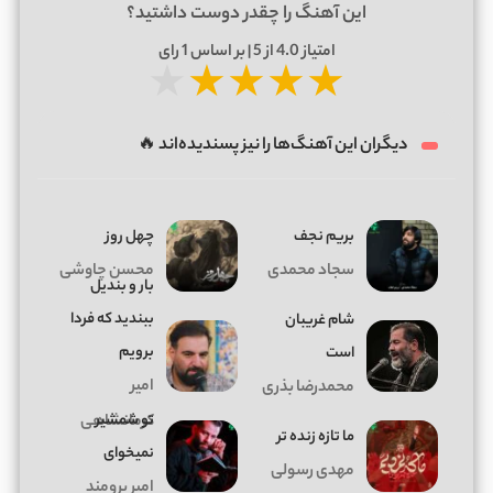
این آهنگ را چقدر دوست داشتید؟
امتیاز
4.0
از 5 | بر اساس
1
رای
★
★
★
★
★
دیگران این آهنگ‌ها را نیز پسندیده‌اند 🔥
بریم نجف
چهل روز
سجاد محمدی
محسن چاوشی
بار و بندیل
ببندید که فردا
شام غریبان
برویم
است
امیر
محمدرضا بذری
تو شمشیر
کرمانشاهی
ما تازه زنده تر
نمیخوای
مهدی رسولی
امیر برومند