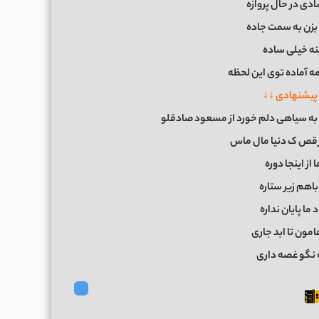
دی در حال پروازه
بزن به سمت جاده
نه خیلی ساده
ه آماده توی این لحظه
پیشنهادی ↓↓
 ﺑﻪ ﺳﻴﺎﻫﻰ دﻟﻢ ﺧﻮرد از مسعود صادقلو
برقص ک دنیا مال ماس
از اینجا دوره
باهم زیر ستاره
ما پایان نداره
مون تا ابد جاری
نگو غصه داری