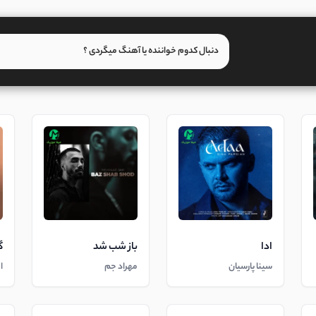
ادا
باز شب شد
گ
سینا پارسیان
مهراد جم
ا