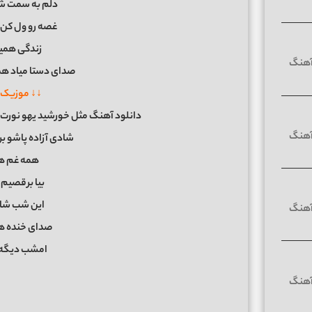
دلم به سمت شا
غصه رو ول کن 
زندگی همی
صدای دستا میاد هم
↓↓ موزیک 
دانلود آهنگ ﻣﺜﻞ ﺧﻮرﺷﻴﺪ ﻳﻬﻮ ﻧﻮرت
شادی آزاده پاشو 
همه غم ها 
بیا برقصیم 
این شب شاد 
صدای خنده ها
امشب دیگه 