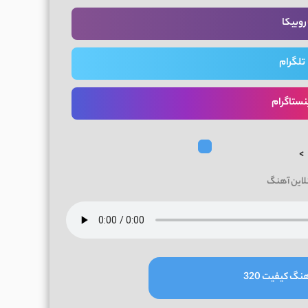
روبیکا
تلگرام
نستاگرام
>
لاین آهنگ
نگ کیفیت 320