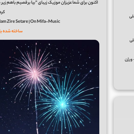
کرد
am Zire Setare | On Mifa-Music
ساخته شده ب
لی
کس ﻣﺮﺣﺒﺎ ﭼﻪ ﭼﻴﺰی ﺑﮕﻮ ﻣﺮﺣﺒﺎ از تالک داون Remix + ورژن