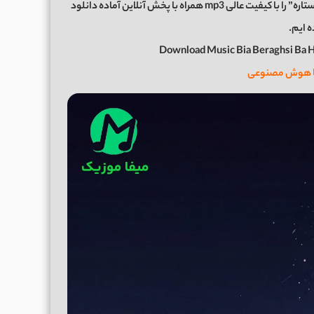
اکنون برای شما عزیزان موزیک زیبای “بیا برقصیم باهم زیر ستاره” را با کیفیت عالی mp3 همراه با پخش آنلاین آماده دانلود
ه ایم.
Download Music Bia Beraghsi Ba H
ا هوش مصنوعی