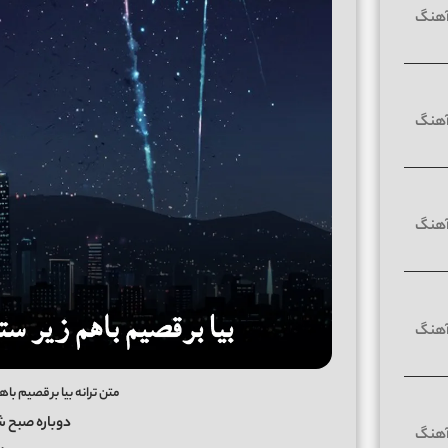
متن ترانه بیا برقصیم ب
دوباره صبح ش