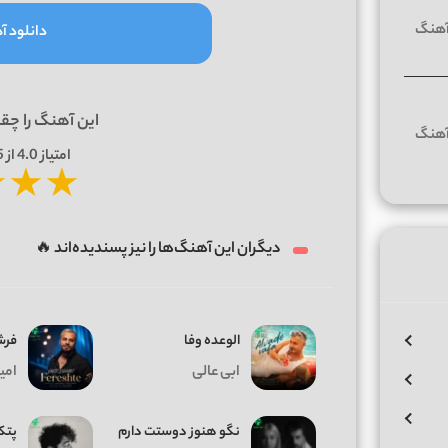
دانلود آه
این آهنگ را چق
امتیاز
4.0
از 5 | بر اساس
★
★
★
دیگران این آهنگ‌ها را نیز پسندیده‌اند 🔥
الوعده وفا
فرش
ابی عالی
امی
نگو هنوز دوستت دارم
پتک