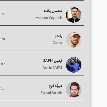
محسن یگانه
97 آهنگ
Mohsen Yeganeh
زانکو
90 آهنگ
Zanco
آرمین 2AFM
89 آهنگ
Armin 2AFM
فرزاد فرخ
79 آهنگ
Farzad Farokh