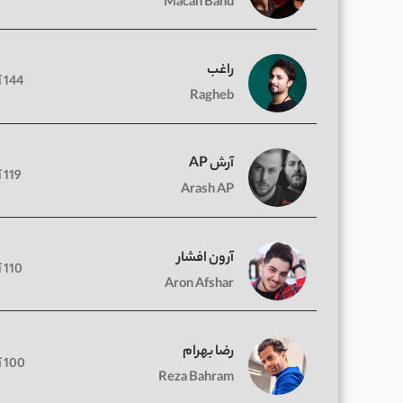
Macan Band
راغب
144 آهنگ
Ragheb
آرش AP
119 آهنگ
Arash AP
آرون افشار
110 آهنگ
Aron Afshar
رضا بهرام
100 آهنگ
Reza Bahram