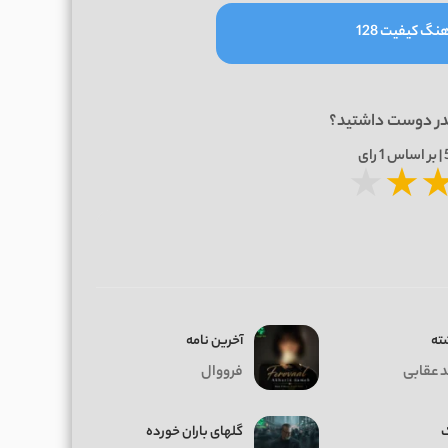
نگ کیفیت 128
در دوست داشتید؟
1
رای
★
★
ته
آخرین نامه
د عقابی
فرووال
گلهای باران خورده