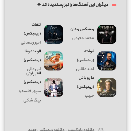
دیگران این آهنگ‌ها را نیز پسندیده‌اند 🔥
تلفات
ریمیکس زندان
(ریمیکس)
محمد محرمی
امیر رمضانی
فرشته
الوعده وفا
(ریمیکس)
(ریمیکس)
امید عقابی
ابی عالی
افتر پارتی
ما رو باش
(ریمیکس)
(ریمیکس)
سپهر خلسه و
حبیب
بیگ شکی
دانلود پادکست
-
دانلود ریمیکس جدید