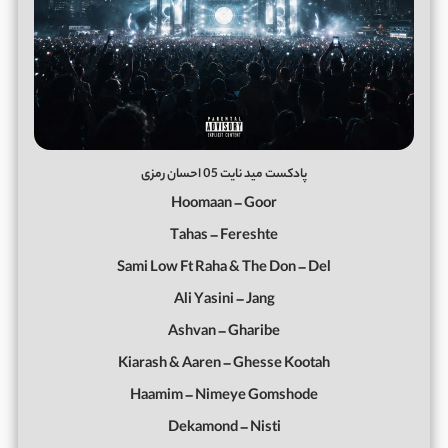
پادکست مید نایت 05 احسان رمزی
Hoomaan – Goor
Tahas – Fereshte
Sami Low Ft Raha & The Don – Del
Ali Yasini – Jang
Ashvan – Gharibe
Kiarash & Aaren – Ghesse Kootah
Haamim – Nimeye Gomshode
Dekamond – Nisti