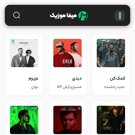
کمک کن
دیدی
عزیزم
حمید رخشنده
مسیح و آرش AP
نوان