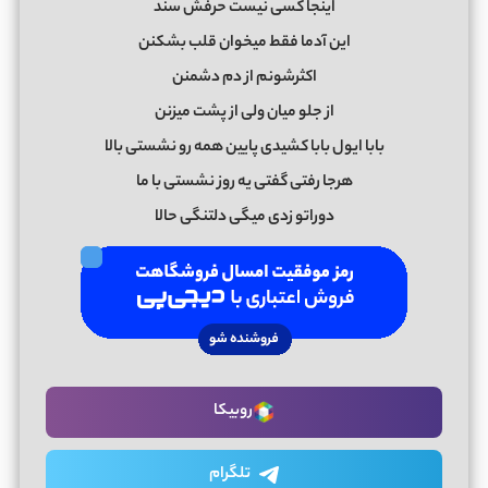
اینجا کسی نیست حرفش سند
این آدما فقط میخوان قلب بشکنن
اکثرشونم از دم دشمنن
از جلو میان ولی از پشت میزنن
بابا ایول بابا کشیدی پایین همه رو نشستی بالا
هرجا رفتی گفتی یه روز نشستی با ما
دوراتو زدی میگی دلتنگی حالا
روبیکا
تلگرام