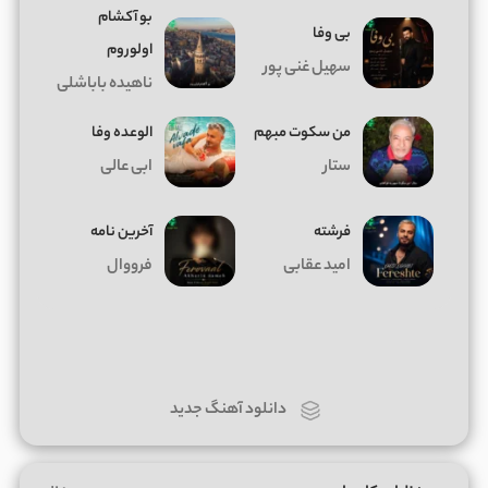
بو آکشام
بی وفا
اولوروم
سهیل غنی پور
ناهیده باباشلی
من سکوت مبهم
الوعده وفا
ستار
ابی عالی
فرشته
آخرین نامه
امید عقابی
فرووال
دانلود آهنگ جدید