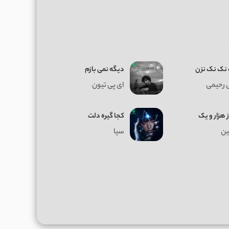
نک نک نزن
دیگه نمی بازم
 رحیمی
ای پی تیون
ز هزار و یک
کجا گیره دلت
ن
سیا