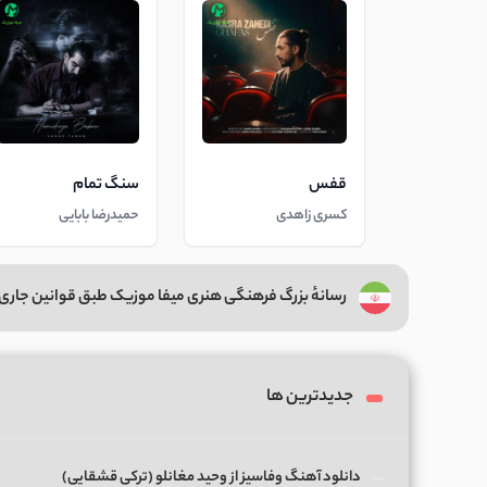
قفس
سنگ تمام
کسری زاهدی
حمیدرضا بابایی
رسانهٔ بزرگ فرهنگی هنری میفا موزیک طبق قوانین جاری 
جدیدترین ها
دانلود آهنگ وفاسیز از وحید مغانلو (ترکی قشقایی)