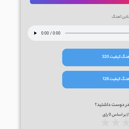
لاین آهنگ
نگ کیفیت 320
نگ کیفیت 128
در دوست داشتید؟
0
رای
★
★