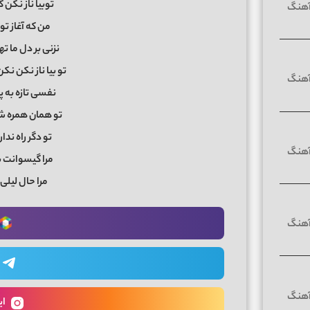
توبیا ناز نکن 
من که آغاز تو
نزنی بر دل ما 
تو بیا ناز نکن نک
نفسی تازه به پ
تو همان همره ش
تو دگر راه ند
مرا گیسوانت 
مرا حال لیلی
ای