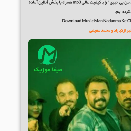
اکنون برای شما عزیزان موزیک زیبای “من ندانم که چرا از دل من بی خبری” را با کیفیت عالی mp3 همراه با پخش آنلاین آماده
کرده ایم.
Download Music Man Nadanma Ke Ch
بر از کیاراد و محمد عقیقی