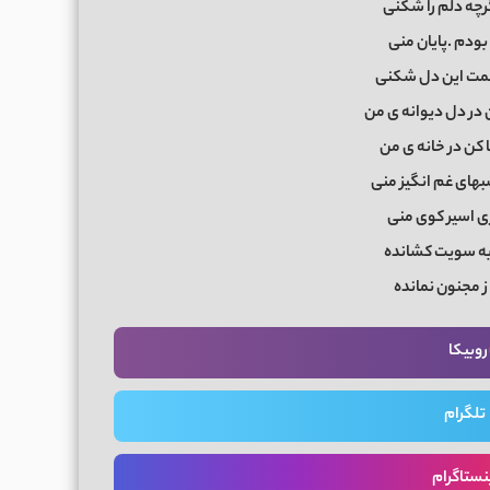
گرچه دلم را شکنی
 بودم .پایان منی
تهمت این دل شکنی
ن در دل دیوانه ی من
ا کن در خانه ی من
بهای غم انگیز منی
اری اسیر کوی منی
به سویت کشانده
 ز مجنون نمانده
روبیکا
تلگرام
نستاگرام