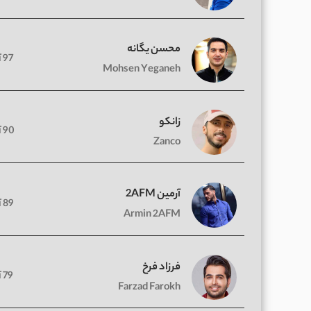
محسن یگانه
97 آهنگ
Mohsen Yeganeh
زانکو
90 آهنگ
Zanco
آرمین 2AFM
89 آهنگ
Armin 2AFM
فرزاد فرخ
79 آهنگ
Farzad Farokh