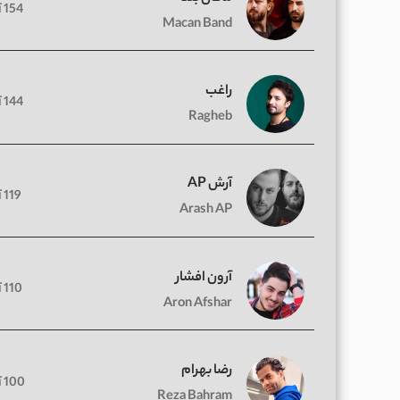
154 آهنگ
Macan Band
راغب
144 آهنگ
Ragheb
آرش AP
119 آهنگ
Arash AP
آرون افشار
110 آهنگ
Aron Afshar
رضا بهرام
100 آهنگ
Reza Bahram