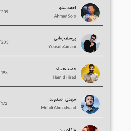
احمد سلو
209 آهنگ
Ahmad Solo
یوسف زمانی
203 آهنگ
Yousef Zamani
حمید هیراد
198 آهنگ
Hamid Hirad
مهدی احمدوند
172 آهنگ
Mehdi Ahmadvand
ماکان بند