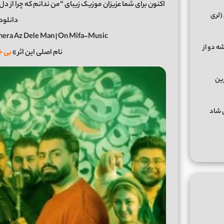
(لری
دانلود 
era Az Dele Man | On Mifa-Music
ه دو از
نام اصلی این اثر »
بی خ
رین
گهای شاد