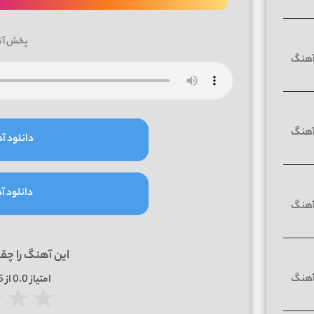
پخش آن
دانلود آه
دانلود آه
این آهنگ را چق
امتیاز
0.0
از 5 | بر اساس
★
★
★