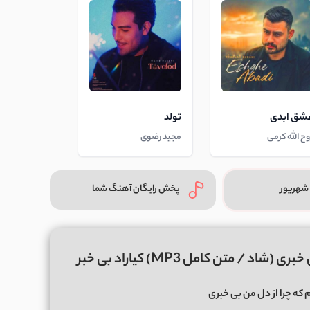
شق ابدی
تولد
وح الله کرمی
مجید رضوی
شهریور
پخش رایگان آهنگ شما
/ متن کامل MP3) کیاراد بی خبر
 که چرا از دل من بی خبری