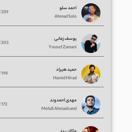
احمد سلو
209 آهنگ
Ahmad Solo
یوسف زمانی
203 آهنگ
Yousef Zamani
حمید هیراد
198 آهنگ
Hamid Hirad
مهدی احمدوند
172 آهنگ
Mehdi Ahmadvand
ماکان بند