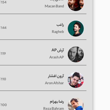
154 آهنگ
Macan Band
راغب
144 آهنگ
Ragheb
آرش AP
119 آهنگ
Arash AP
آرون افشار
110 آهنگ
Aron Afshar
رضا بهرام
100 آهنگ
Reza Bahram