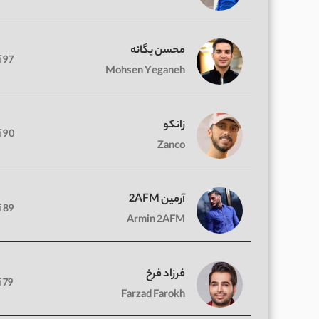
محسن یگانه
97 آهنگ
Mohsen Yeganeh
زانکو
90 آهنگ
Zanco
آرمین 2AFM
89 آهنگ
Armin 2AFM
فرزاد فرخ
79 آهنگ
Farzad Farokh