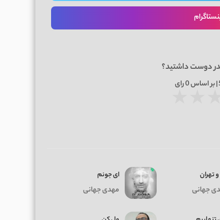
نستاگرام
در دوست داشتید؟
0
رای
★
★
و تهران
ای جونم
ی جهانی
مهدی جهانی
 تنهاییم
ول کن