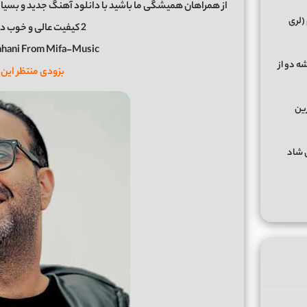
از همراهان همیشگی ما باشید با دانلود آهنگ جدید و بسیار
(لری
2 کیفیت عالی و خوب در رسانه معتبر میفا موزیک
ahani From Mifa-Music
ه دو از
بزودی منتظر این 
رین
گهای شاد