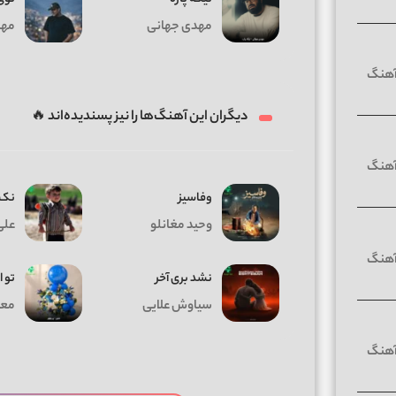
مهدی جهانی
مهد
دیگران این آهنگ‌ها را نیز پسندیده‌اند 🔥
وفاسیز
نک 
وحید مغانلو
علی
نشد بری آخر
تو ا
سیاوش علایی
معی