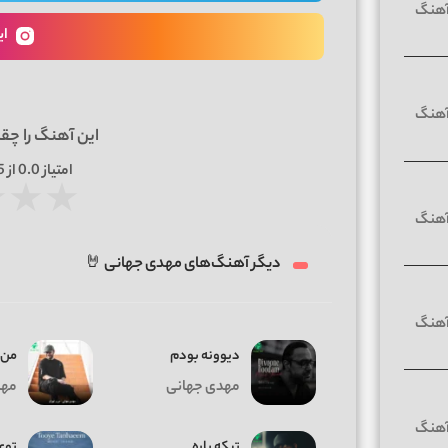
ای
این آهنگ را چق
امتیاز
0.0
از 5 | بر اساس
★
★
★
دیگر آهنگ‌های مهدی جهانی 🤘
دیوونه بودم
من 
مهدی جهانی
مهد
تیکه پاره
توی