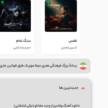
قفس
سنگ تمام
کسری زاهدی
حمیدرضا بابایی
رسانهٔ بزرگ فرهنگی هنری میفا موزیک طبق قوانین جاری 
جدیدترین ها
دانلود آهنگ وفاسیز از وحید مغانلو (ترکی قشقایی)