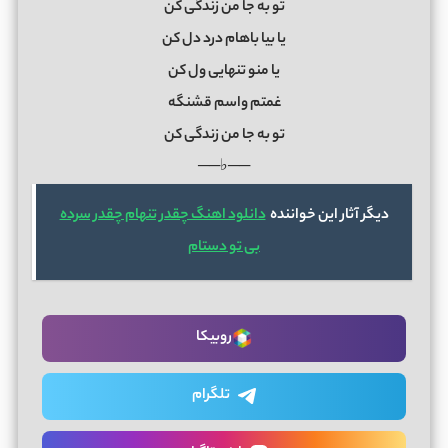
تو به جا من زندگی کن
یا بیا باهام درد دل کن
یا منو تنهایی ول کن
غمتم واسم قشنگه
تو به جا من زندگی کن
──♭──
دیگر آثار این خواننده
دانلود اهنگ چقدر تنهام چقدر سرده
بی تو دستام
روبیکا
تلگرام