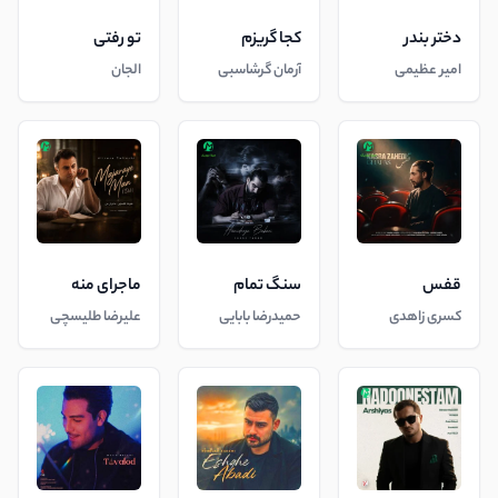
دختر بندر
کجا گریزم
تو رفتی
امیر عظیمی
آرمان گرشاسبی
الجان
قفس
سنگ تمام
ماجرای منه
کسری زاهدی
حمیدرضا بابایی
علیرضا طلیسچی