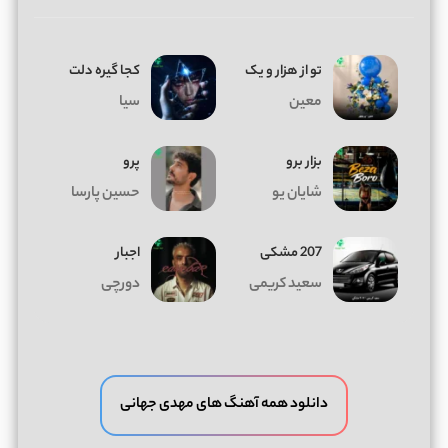
تو از هزار و یک
کجا گیره دلت
معین
سیا
بزار برو
پرو
شایان یو
حسین پارسا
207 مشکی
اجبار
سعید کریمی
دورچی
دانلود همه آهنگ های مهدی جهانی