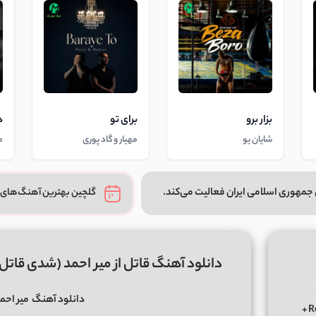
بزار برو
برای تو
د
شایان یو
مهیار و گاد پوری
م
جمهوری اسلامی ایران فعالیت می‌کند.
گلچین بهترین آهنگ‌های 
دانلود آهنگ قاتل از میر احمد (شدی قا
دانلود آهنگ
میر احم
دانلود ریمیکس الوعده وفا آخر می جان یار بوی از ابی عالی Remix +