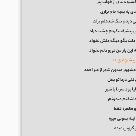
 کسیو دیدی از خواب پبر
ی به بقیه جام بزاری
یی دیدم تنگ شددلم برات
 پیشرفت کردم چشت دراد
ه دلت بگو دیگه دلش نخواد
این بار من تورو دلم نخواد
پیشنهادی ↓↓
شهور میدون شهر از میر احمد
 کنی درداتو بغل
 بود سر تا پا ضرر
اشقتم میمونم
تو ظاهره فقط
ینه بمونی میره
گرونی میده