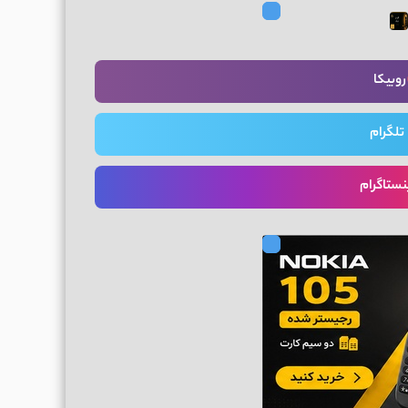
روبیکا
تلگرام
نستاگرام