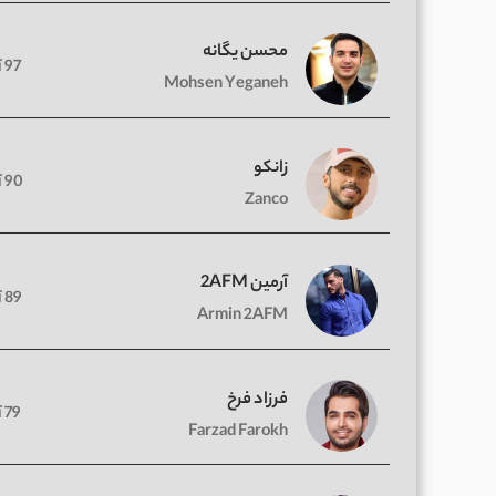
محسن یگانه
97 آهنگ
Mohsen Yeganeh
زانکو
90 آهنگ
Zanco
آرمین 2AFM
89 آهنگ
Armin 2AFM
فرزاد فرخ
79 آهنگ
Farzad Farokh