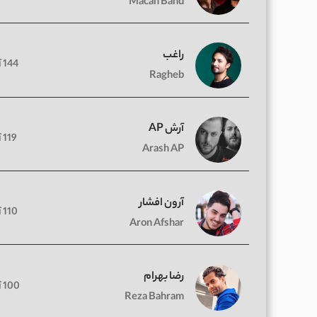
Macan Band
راغب
144 آهنگ
Ragheb
آرش AP
119 آهنگ
Arash AP
آرون افشار
110 آهنگ
Aron Afshar
رضا بهرام
100 آهنگ
Reza Bahram