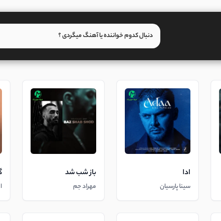
ادا
باز شب شد
گ
سینا پارسیان
مهراد جم
ا