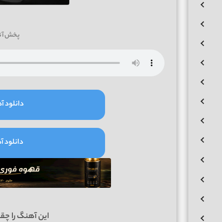
پخش آن
دانلود آه
دانلود آه
این آهنگ را چق