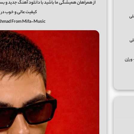
کیفیت عالی و خوب در 
 Ahmad From Mifa-Music
لی
کس ﻣﺮﺣﺒﺎ ﭼﻪ ﭼﻴﺰی ﺑﮕﻮ ﻣﺮﺣﺒﺎ از تالک داون Remix + ورژن