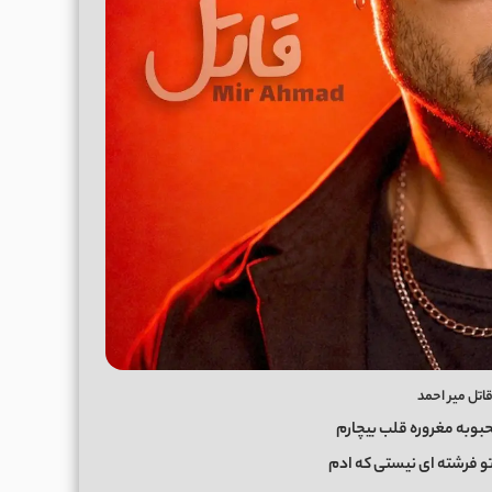
قاتل میر احمد
وبه مغروره قلب بیچارم
 فرشته ای نیستی که ادم