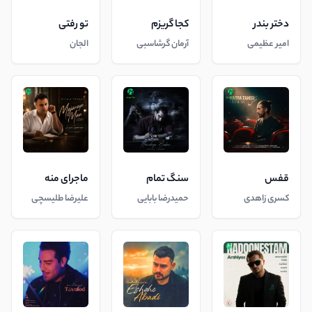
دختر بندر
کجا گریزم
تو رفتی
امیر عظیمی
آرمان گرشاسبی
الجان
قفس
سنگ تمام
ماجرای منه
کسری زاهدی
حمیدرضا بابایی
علیرضا طلیسچی