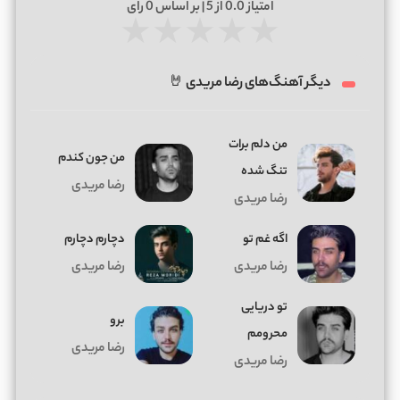
امتیاز
0.0
از 5 | بر اساس
0
رای
★
★
★
★
★
دیگر آهنگ‌های رضا مریدی 🤘
من دلم برات
من جون کندم
تنگ شده
رضا مریدی
رضا مریدی
اگه غم تو
دچارم دچارم
رضا مریدی
رضا مریدی
تو دریایی
برو
محرومم
رضا مریدی
رضا مریدی