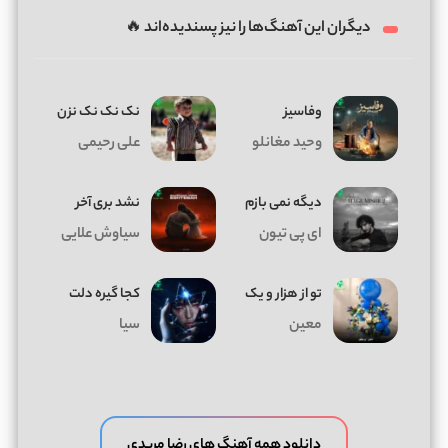
دیگران این آهنگ‌ها را نیز پسندیده‌اند 🔥
وفاسیز
نک نک نک نزن
وحید مغانلو
علی رحیمی
دیگه نمی بازم
نشد بری آخر
ای پی تیون
سیاوش علایی
تو از هزار و یک
کجا گیره دلت
معین
سیا
دانلود همه آهنگ های رضا مریدی