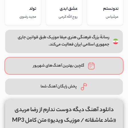
ندونستم
عشق ابدی
تولد
عرشیاس
روح الله کرمی
مجید رضوی
رسانهٔ بزرگ فرهنگی هنری میفا موزیک طبق قوانین جاری
جمهوری اسلامی ایران فعالیت می‌کند.
گلچین بهترین آهنگ‌های شهریور
پخش رایگان آهنگ شما
دانلود آهنگ دﻳﮕﻪ دوﺳﺖ ﻧﺪارم از رضا مریدی
«شاد عاشقانه / موزیک ویدیو» متن کامل MP3