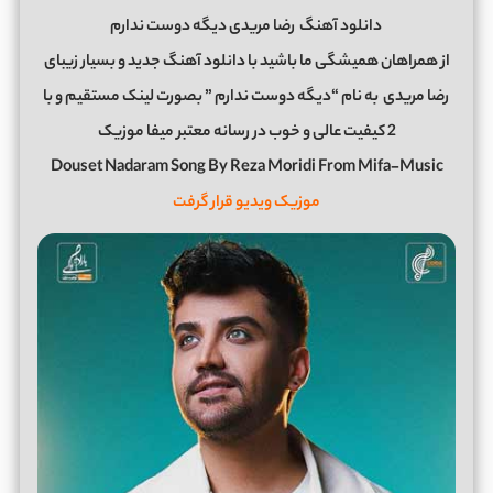
دانلود آهنگ
رضا مریدی دﻳﮕﻪ دوﺳﺖ ﻧﺪارم
از همراهان همیشگی ما باشید با دانلود آهنگ جدید و بسیار زیبای
رضا مریدی
به نام “دﻳﮕﻪ دوﺳﺖ ﻧﺪارم ” بصورت لینک مستقیم و با
2 کیفیت عالی و خوب در رسانه معتبر میفا موزیک
Douset Nadaram Song By Reza Moridi From Mifa-Music
موزیک ویدیو قرار گرفت