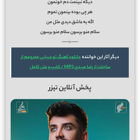
دﻳﮕﻪ ﻧﺒﻴﻨﻤﺖ دم ﺧﻮﻧﻤﻮن
ﻫﺮ ﭼﻰ ﺑﻮده ﺑﻴﻨﻤﻮن ﺗﻤﻮم
اﮔﻪ ﻳﻪ ﻋﺎﺷﻖ دﻳﺪی ﻣﺜﻞ ﻣﻦ
ﺳﻠﺎم ﻣﻨﻮ ﺑﺮﺳﻮن ﺳﻠﺎم ﻣﻨﻮ ﺑﺮﺳﻮن
──♭──
دیگر آثار این خواننده
دانلود آهنگ تو دریایی محرومم از
ساحلت از رضا مریدی MP3 / کلیپ و متن کامل
پخش آنلاین تیزر