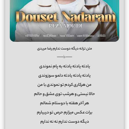
متن ترانه دﻳﮕﻪ دوﺳﺖ ﻧﺪارم رضا مریدی
──♭──
ﻳﺎدﺗﻪ ﻳﺎدﺗﻪ ﻳﺎدﺗﻪ ﺑﻪ ﭘﺎم ﻧﻤﻮﻧﺪی
ﻳﺎدﺗﻪ ﻳﺎدﺗﻪ ﻳﺎدﺗﻪ دﻟﻤﻮ ﺳﻮزوﻧﺪی
ﻣﻦ ﻫﺮﻛﺎری ﻛﺮدم ﺗﻮ ﻧﻤﻮﻧﺪی ﺑﺎ ﻣﻦ
ﺣﺎﻟﺎ ﻧﻴﺴﺘﻰ و ﻫﺮﺷﺐ ﺗﻮی ﻋﺸﻖ و ﺣﺎﻟﻢ
ﻫﺮ آﺧﺮ ﻫﻔﺘﻪ ﺑﺎ دوﺳﺘﺎم ﺷﻤﺎﻟﻢ
ﺑﺮات ﻋﻜﺲ ﻣﻴﺰارم ﺣﺮص ﺗﻮ درﺑﻴﺎرم
دﻳﮕﻪ دوﺳﺖ ﻧﺪارم ﻧﻪ ﻧﻪ ﻧﺪارم