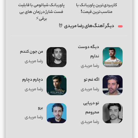
کاربردی‌ترین پاوربانک با
پاوربانک شیائومی با قابلیت
مناسب‌ترین قیمت❗
فست شارژ در زمان های بی
برقی⚡
دیگر آهنگ‌های رضا مریدی 🤘
دﻳﮕﻪ دوﺳﺖ
من جون کندم
ﻧﺪارم
رضا مریدی
رضا مریدی
اگه غم تو
دچارم دچارم
رضا مریدی
رضا مریدی
تو دریایی
برو
محرومم
رضا مریدی
رضا مریدی