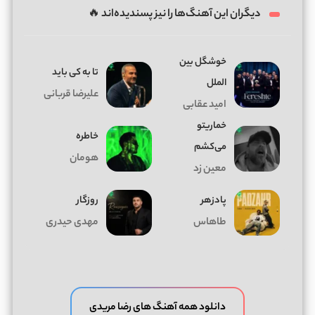
دیگران این آهنگ‌ها را نیز پسندیده‌اند 🔥
خوشگل بین
تا به کی باید
الملل
علیرضا قربانی
امید عقابی
خماریتو
خاطره
می‌کشم
هومان
معین زد
پادزهر
روزگار
طاهاس
مهدی حیدری
دانلود همه آهنگ های رضا مریدی