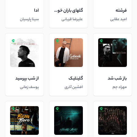
فرشته
گلهای باران خورده
ادا
امید عقابی
علیرضا قربانی
سینا پارسیان
باز شب شد
گلینلیک
از شب بپرسید
مهراد جم
افشین آذری
یوسف زمانی