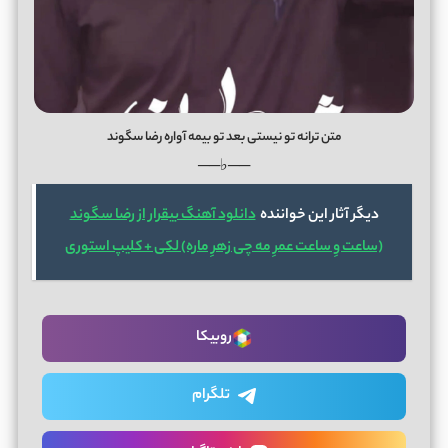
متن ترانه تو نیستی بعد تو بیمه آواره رضا سگوند
──♭──
دیگر آثار این خواننده
دانلود آهنگ بیقرار از رضا سگوند
(ساعت وِ ساعت عمرِ مه چی زهرِ ماره) لکی + کلیپ استوری
روبیکا
تلگرام