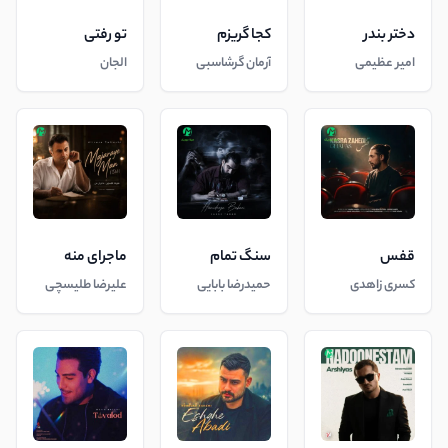
دختر بندر
کجا گریزم
تو رفتی
امیر عظیمی
آرمان گرشاسبی
الجان
قفس
سنگ تمام
ماجرای منه
کسری زاهدی
حمیدرضا بابایی
علیرضا طلیسچی