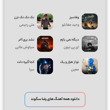
وفاسیز
نک نک نک نزن
وحید مغانلو
علی رحیمی
دیگه نمی بازم
نشد بری آخر
ای پی تیون
سیاوش علایی
تو از هزار و یک
کجا گیره دلت
معین
سیا
دانلود همه آهنگ های رضا سگوند