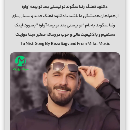
دانلود آهنگ
رضا سگوند تو نیستی بعد تو بیمه آواره
از همراهان همیشگی ما باشید با دانلود آهنگ جدید و بسیار زیبای
رضا سگوند
به نام “تو نیستی بعد تو بیمه آواره ” بصورت لینک
مستقیم و با 2 کیفیت عالی و خوب در رسانه معتبر
میفا موزیک
To Nisti Song By Reza Sagvand From Mifa-Music