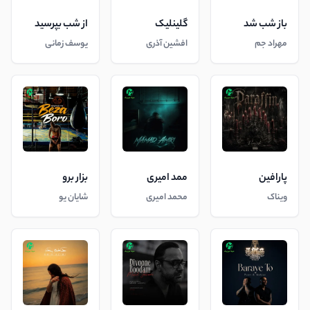
باز شب شد
گلینلیک
از شب بپرسید
مهراد جم
افشین آذری
یوسف زمانی
پارافین
ممد امیری
بزار برو
ویناک
محمد امیری
شایان یو