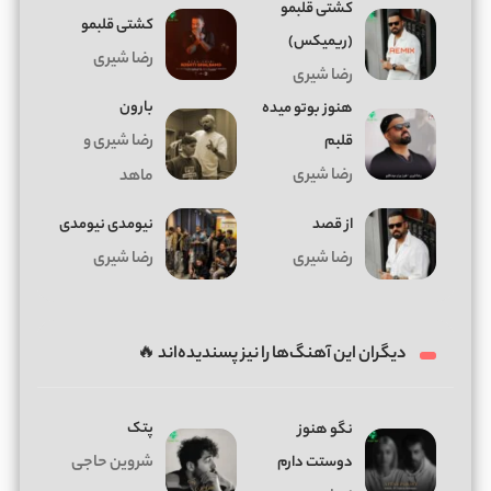
کشتی قلبمو
کشتی قلبمو
(ریمیکس)
رضا شیری
رضا شیری
بارون
هنوز بوتو میده
قلبم
رضا شیری و
رضا شیری
ماهد
از قصد
نیومدی نیومدی
رضا شیری
رضا شیری
دیگران این آهنگ‌ها را نیز پسندیده‌اند 🔥
پتک
نگو هنوز
دوستت دارم
شروین حاجی