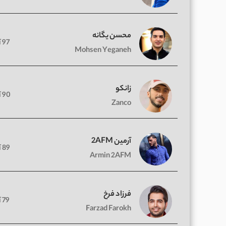
محسن یگانه
97 آهنگ
Mohsen Yeganeh
زانکو
90 آهنگ
Zanco
آرمین 2AFM
89 آهنگ
Armin 2AFM
فرزاد فرخ
79 آهنگ
Farzad Farokh