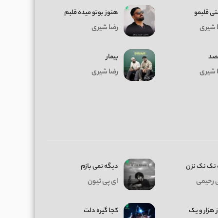
ی قلبمو
هنوز بوتو میده قلبم
 شیری
رضا شیری
قصد
بیمار
 شیری
رضا شیری
نک نک نزن
دیگه نمی بازم
 رحیمی
ای پی تیون
ز هزار و یک
کجا گیره دلت