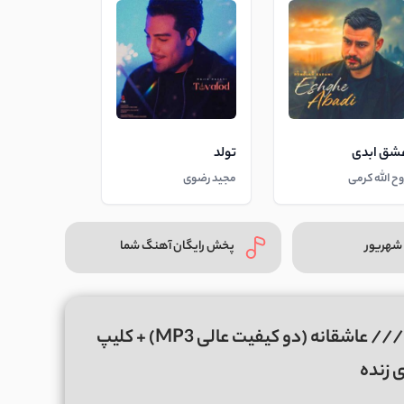
شق ابدی
تولد
وح الله کرمی
مجید رضوی
شهریور
پخش رایگان آهنگ شما
دانلود آهنگ نیومدی نیومدی از رضا شیری /// عاشقانه (دو کیفیت عالی MP3) + کلیپ
ی زنده