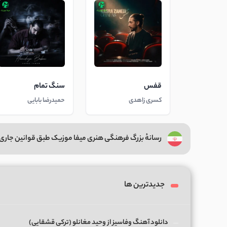
قفس
سنگ تمام
کسری زاهدی
حمیدرضا بابایی
رسانهٔ بزرگ فرهنگی هنری میفا موزیک طبق قوانین جاری 
جدیدترین ها
دانلود آهنگ وفاسیز از وحید مغانلو (ترکی قشقایی)