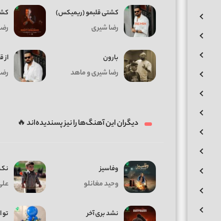
کشتی قلبمو (ریمیکس)
کشت
رضا شیری
رضا
بارون
از 
رضا شیری و ماهد
رضا
دیگران این آهنگ‌ها را نیز پسندیده‌اند 🔥
وفاسیز
نک 
وحید مغانلو
علی
نشد بری آخر
تو ا