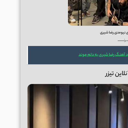
ی نیومدی رضا شیری
──♭
د آهنگ رضا شیری به دلم موند
این تیزر