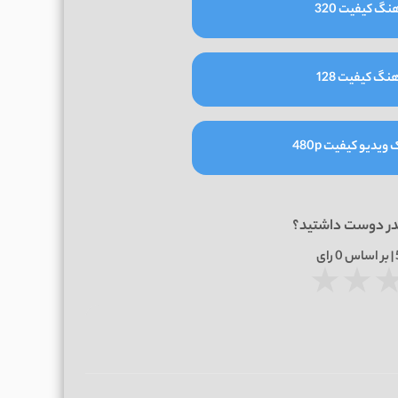
نگ کیفیت 320
نگ کیفیت 128
یدیو کیفیت 480p
در دوست داشتید؟
0
رای
★
★