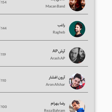
154 آهنگ
Macan Band
راغب
144 آهنگ
Ragheb
آرش AP
119 آهنگ
Arash AP
آرون افشار
110 آهنگ
Aron Afshar
رضا بهرام
100 آهنگ
Reza Bahram