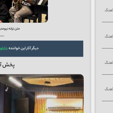
متن ترانه نیومد
──
دیگر آثار این خواننده
دانلو
پخش آنل