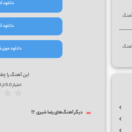
دانلود آه
دانلود آه
دانلود موزیک و
این آهنگ را چق
امتیاز
0.0
از 5 | بر اساس
★
★
★
دیگر آهنگ‌های رضا شیری 🤘