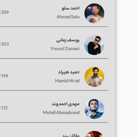
احمد سلو
209 آهنگ
Ahmad Solo
یوسف زمانی
203 آهنگ
Yousef Zamani
حمید هیراد
198 آهنگ
Hamid Hirad
مهدی احمدوند
172 آهنگ
Mehdi Ahmadvand
ماکان بند