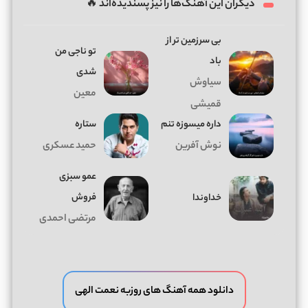
دیگران این آهنگ‌ها را نیز پسندیده‌اند 🔥
بی سرزمین تر از
تو ناجی من
باد
شدی
سیاوش
معین
قمیشی
داره میسوزه تنم
ستاره
نوش آفرین
حمید عسکری
عمو سبزی
فروش
خداوندا
مرتضی احمدی
دانلود همه آهنگ های روزبه نعمت الهی