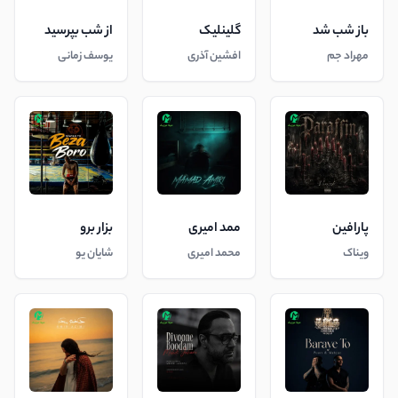
باز شب شد
گلینلیک
از شب بپرسید
مهراد جم
افشین آذری
یوسف زمانی
پارافین
ممد امیری
بزار برو
ویناک
محمد امیری
شایان یو