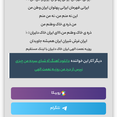
ایرانی قهرمان ایرانی پهلوان ایران وطن من
این نه منم من، نه من منم
من ذره ی خاک وطنم من
ذره ی خاک وطنم من،ااای ایران خاک دلیران♪♭
ایران غرش شیران ایران همیشه جاویدان
روزبه نعمت الهی ایران خاک دلیران با لینک مستقیم
دیگر آثار این خواننده
دانلود آهنگ آه شبای سرده من چیزی
نپرس از درد من روزبه نعمت الهی
روبیکا
تلگرام