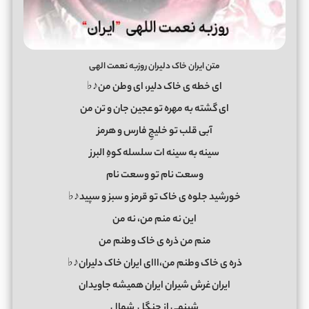
متن ایران خاک دلیران روزبه نعمت الهی
ای خطه ی خاک دلیر، ای وطن من♪♭
ای گشته به مهره تو عجین جان و تن من
آبی قلب تو خلیجِ فارس و هرمز
سینه به سینه ات سلسله کوهِ البرز
وسعت نام تو وسعت نام
خورشید جلوه ی خاک تو قرمز و سبز و سپید♪♭
این نه منم من، نه من
منم من ذره ی خاک وطنم من
ذره ی خاک وطنم من،ااای ایران خاک دلیران♪♭
ایران غرش شیران ایران همیشه جاویدان
شبنمی از جنگل ِ شمال