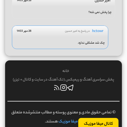
امیر حسین
28 مهر 1403
چرا پخش نمی شه؟
hctowr
در پاسخ به امیر حسین
28 مهر 1403
چک شد مشکلی نداره.
خانه
پخش سراسری آهنگ و ریمیکس (تک آهنگ در سایت و کانال + تیزر)
© تمامی حقوق مادی و معنوی پوسته و مطالب منتشرشده متعلق
به
میفا موزیک
هستند.
کانال میفا موزیک