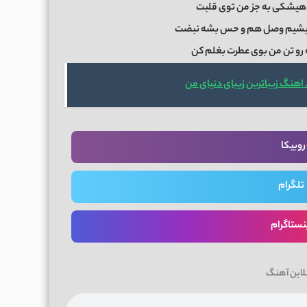
د هیشکی به جز من توی قلبت
ه بشیم وصل هم و حس بشه نبضت
 رو تن من بوی عطرت بغلم کن
 اهنگ زیباترین زیبای دنیای من
روبیکا
تلگرام
نستاگرام
لاین آهنگ