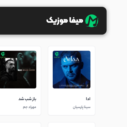
ادا
باز شب شد
سینا پارسیان
مهراد جم