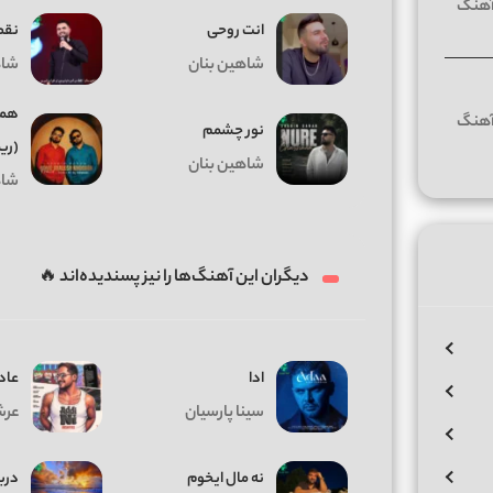
انت روحی
نقط
شاهین بنان
شاه
همه
نور چشمم
(ری
شاهین بنان
شاه
دیگران این آهنگ‌ها را نیز پسندیده‌اند 🔥
ادا
عاد
سینا پارسیان
عرش
ﻧﻪ ﻣﺎل اﻳﺨﻮم
دری