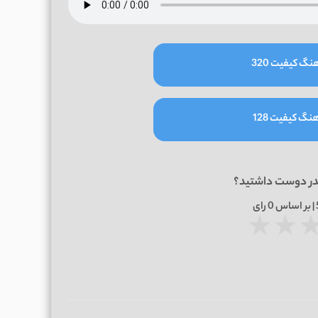
نگ کیفیت 320
نگ کیفیت 128
در دوست داشتید؟
0
رای
★
★