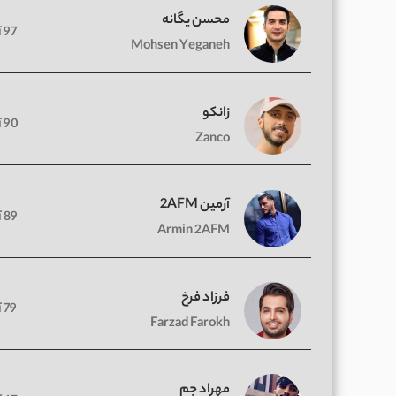
محسن یگانه
97 آهنگ
Mohsen Yeganeh
زانکو
90 آهنگ
Zanco
آرمین 2AFM
89 آهنگ
Armin 2AFM
فرزاد فرخ
79 آهنگ
Farzad Farokh
مهراد جم