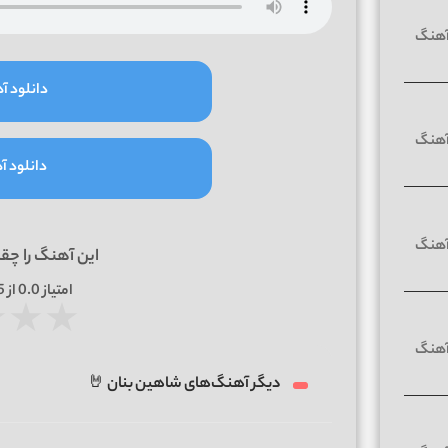
دانلود آه
دانلود آه
این آهنگ را چق
امتیاز
0.0
از 5 | بر اساس
★
★
★
دیگر آهنگ‌های شاهین بنان 🤘