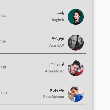
راغب
144 آهنگ
Ragheb
آرش AP
119 آهنگ
Arash AP
آرون افشار
110 آهنگ
Aron Afshar
رضا بهرام
100 آهنگ
Reza Bahram