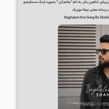
 زیبای
شاهین بنان
به نام “بغلم کن ” بصورت لینک مستقیم و
میفا موزیک
Baghalam Kon Song By Shah