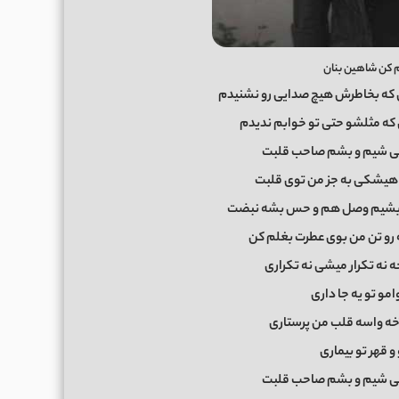
م کن شاهین بنان
که بخاطرش هیچ صدایی رو نشنیدم
ه مثلشو حتی تو خوابم ندیدم
کی شیم و بشم صاحب قلبت
د هیشکی به جز من توی قلبت
ه بشیم وصل هم و حس بشه نبضت
 رو تن من بوی عطرت بغلم کن
 نه تکرار میشی نه تکراری
مو تو یه جا داری
خه واسه قلب من پرستاری
 قهر تو بیماری
کی شیم و بشم صاحب قلبت