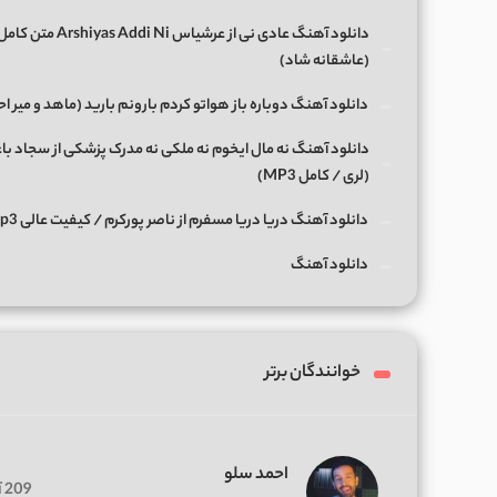
(عاشقانه شاد)
دانلود آهنگ دوباره باز هواتو کردم بارونم بارید (ماهد و میر ا
دانلود آهنگ ﻧﻪ ﻣﺎل اﻳﺨﻮم ﻧﻪ ﻣﻠﻜﻰ ﻧﻪ ﻣﺪرک ﭘﺰﺷﻜﻰ از سجاد با
(لری / کامل MP3)
دانلود آهنگ دریا دریا مسفرم از ناصر پورکرم / کیفیت عالی Mp3
دانلود آهنگ
خوانندگان برتر
احمد سلو
209 آهنگ