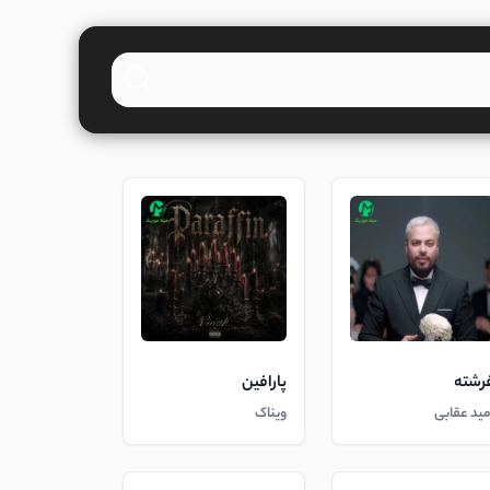
رشته
پارافین
مید عقابی
ویناک