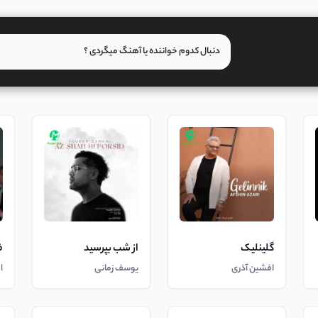
گلینلیک
از شب بپرسید
ف
افشین آذری
یوسف زمانی
ا